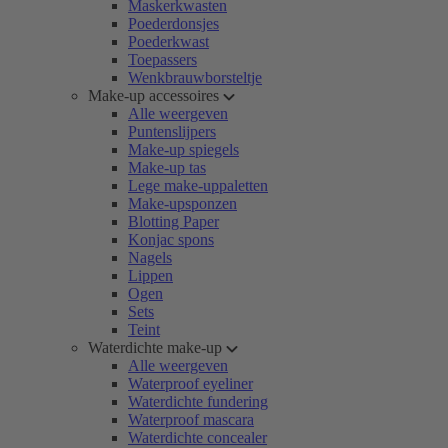
Maskerkwasten
Poederdonsjes
Poederkwast
Toepassers
Wenkbrauwborsteltje
Make-up accessoires
Alle weergeven
Puntenslijpers
Make-up spiegels
Make-up tas
Lege make-uppaletten
Make-upsponzen
Blotting Paper
Konjac spons
Nagels
Lippen
Ogen
Sets
Teint
Waterdichte make-up
Alle weergeven
Waterproof eyeliner
Waterdichte fundering
Waterproof mascara
Waterdichte concealer