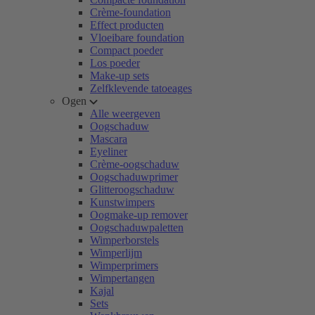
Crème-foundation
Effect producten
Vloeibare foundation
Compact poeder
Los poeder
Make-up sets
Zelfklevende tatoeages
Ogen
Alle weergeven
Oogschaduw
Mascara
Eyeliner
Crème-oogschaduw
Oogschaduwprimer
Glitteroogschaduw
Kunstwimpers
Oogmake-up remover
Oogschaduwpaletten
Wimperborstels
Wimperlijm
Wimperprimers
Wimpertangen
Kajal
Sets