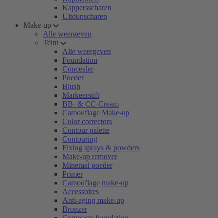
Kappersscharen
Uitdunscharen
Make-up
Alle weergeven
Teint
Alle weergeven
Foundation
Concealer
Poeder
Blush
Markeerstift
BB- & CC-Cream
Camouflage Make-up
Color correctors
Contour palette
Contouring
Fixing sprays & powders
Make-up remover
Mineraal poeder
Primer
Camouflage make-up
Accessoires
Anti-aging make-up
Bronzer
Compacte foundation