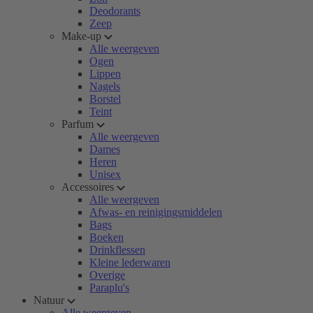
Deodorants
Zeep
Make-up
Alle weergeven
Ogen
Lippen
Nagels
Borstel
Teint
Parfum
Alle weergeven
Dames
Heren
Unisex
Accessoires
Alle weergeven
Afwas- en reinigingsmiddelen
Bags
Boeken
Drinkflessen
Kleine lederwaren
Overige
Paraplu's
Natuur
Alle weergeven