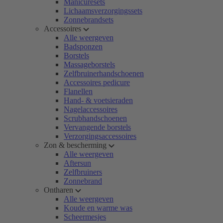
Manicuresets
Lichaamsverzorgingssets
Zonnebrandsets
Accessoires
Alle weergeven
Badsponzen
Borstels
Massageborstels
Zelfbruinerhandschoenen
Accessoires pedicure
Flanellen
Hand- & voetsieraden
Nagelaccessoires
Scrubhandschoenen
Vervangende borstels
Verzorgingsaccessoires
Zon & bescherming
Alle weergeven
Aftersun
Zelfbruiners
Zonnebrand
Ontharen
Alle weergeven
Koude en warme was
Scheermesjes