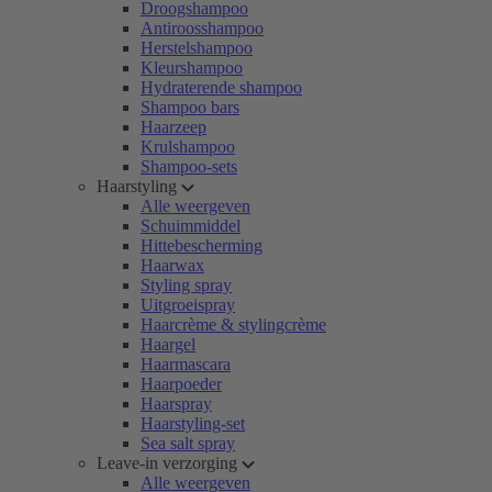
Droogshampoo
Antiroosshampoo
Herstelshampoo
Kleurshampoo
Hydraterende shampoo
Shampoo bars
Haarzeep
Krulshampoo
Shampoo-sets
Haarstyling
Alle weergeven
Schuimmiddel
Hittebescherming
Haarwax
Styling spray
Uitgroeispray
Haarcrème & stylingcrème
Haargel
Haarmascara
Haarpoeder
Haarspray
Haarstyling-set
Sea salt spray
Leave-in verzorging
Alle weergeven