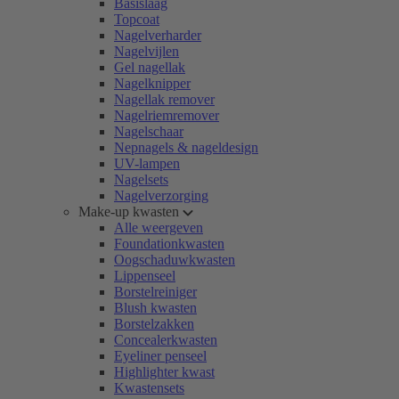
Basislaag
Topcoat
Nagelverharder
Nagelvijlen
Gel nagellak
Nagelknipper
Nagellak remover
Nagelriemremover
Nagelschaar
Nepnagels & nageldesign
UV-lampen
Nagelsets
Nagelverzorging
Make-up kwasten
Alle weergeven
Foundationkwasten
Oogschaduwkwasten
Lippenseel
Borstelreiniger
Blush kwasten
Borstelzakken
Concealerkwasten
Eyeliner penseel
Highlighter kwast
Kwastensets