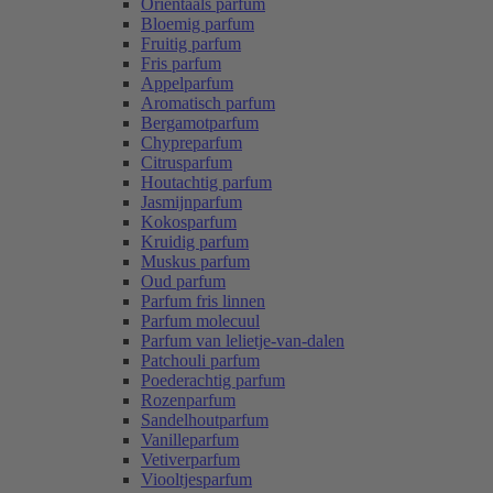
Oriëntaals parfum
Bloemig parfum
Fruitig parfum
Fris parfum
Appelparfum
Aromatisch parfum
Bergamotparfum
Chypreparfum
Citrusparfum
Houtachtig parfum
Jasmijnparfum
Kokosparfum
Kruidig parfum
Muskus parfum
Oud parfum
Parfum fris linnen
Parfum molecuul
Parfum van lelietje-van-dalen
Patchouli parfum
Poederachtig parfum
Rozenparfum
Sandelhoutparfum
Vanilleparfum
Vetiverparfum
Viooltjesparfum