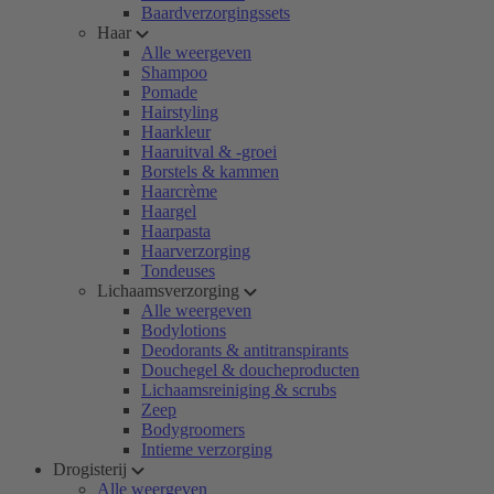
Baardverzorgingssets
Haar
Alle weergeven
Shampoo
Pomade
Hairstyling
Haarkleur
Haaruitval & -groei
Borstels & kammen
Haarcrème
Haargel
Haarpasta
Haarverzorging
Tondeuses
Lichaamsverzorging
Alle weergeven
Bodylotions
Deodorants & antitranspirants
Douchegel & doucheproducten
Lichaamsreiniging & scrubs
Zeep
Bodygroomers
Intieme verzorging
Drogisterij
Alle weergeven