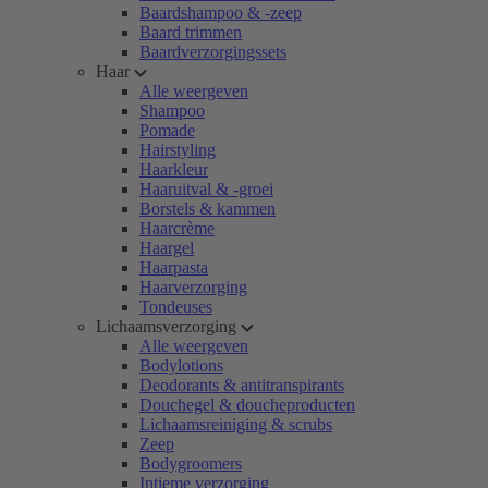
Baardshampoo & -zeep
Baard trimmen
Baardverzorgingssets
Haar
Alle weergeven
Shampoo
Pomade
Hairstyling
Haarkleur
Haaruitval & -groei
Borstels & kammen
Haarcrème
Haargel
Haarpasta
Haarverzorging
Tondeuses
Lichaamsverzorging
Alle weergeven
Bodylotions
Deodorants & antitranspirants
Douchegel & doucheproducten
Lichaamsreiniging & scrubs
Zeep
Bodygroomers
Intieme verzorging