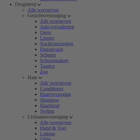
Drogisterij
Alle weergeven
Gezichtsverzorging
Alle weergeven
Anti-veroudering
Ogen
Lippen
Nachtverzorging
Dagopvang
Scheren
Schoonmaken
Tanden
Zon
Haar
Alle weergeven
Conditioner
Haarverzorging
Shampoo
Haarkleur
Styling
Lichaamsverzorging
Alle weergeven
Hand & Voet
Lotions
Oliën