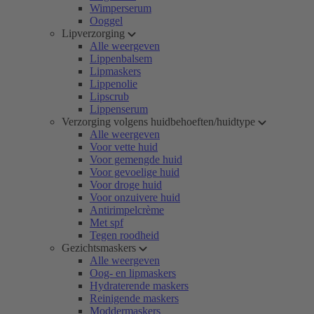
Wimperserum
Ooggel
Lipverzorging
Alle weergeven
Lippenbalsem
Lipmaskers
Lippenolie
Lipscrub
Lippenserum
Verzorging volgens huidbehoeften/huidtype
Alle weergeven
Voor vette huid
Voor gemengde huid
Voor gevoelige huid
Voor droge huid
Voor onzuivere huid
Antirimpelcrème
Met spf
Tegen roodheid
Gezichtsmaskers
Alle weergeven
Oog- en lipmaskers
Hydraterende maskers
Reinigende maskers
Moddermaskers