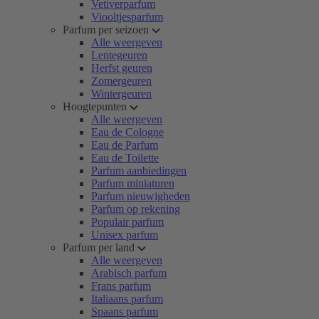
Vetiverparfum
Viooltjesparfum
Parfum per seizoen
Alle weergeven
Lentegeuren
Herfst geuren
Zomergeuren
Wintergeuren
Hoogtepunten
Alle weergeven
Eau de Cologne
Eau de Parfum
Eau de Toilette
Parfum aanbiedingen
Parfum miniaturen
Parfum nieuwigheden
Parfum op rekening
Populair parfum
Unisex parfum
Parfum per land
Alle weergeven
Arabisch parfum
Frans parfum
Italiaans parfum
Spaans parfum