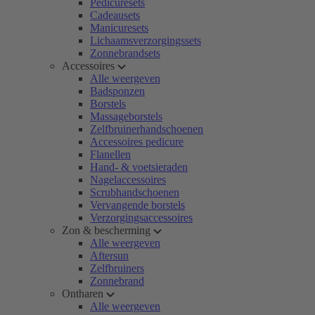
Pedicuresets
Cadeausets
Manicuresets
Lichaamsverzorgingssets
Zonnebrandsets
Accessoires
Alle weergeven
Badsponzen
Borstels
Massageborstels
Zelfbruinerhandschoenen
Accessoires pedicure
Flanellen
Hand- & voetsieraden
Nagelaccessoires
Scrubhandschoenen
Vervangende borstels
Verzorgingsaccessoires
Zon & bescherming
Alle weergeven
Aftersun
Zelfbruiners
Zonnebrand
Ontharen
Alle weergeven