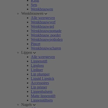
Kajal
Sets
Wenkbrauwen
Wenkbrauwen
Alle weergeven
Wenkbrauwverf
Wenkbrauwgel
Wenkbrauwpomade
Wenkbrauw poeder
Wenkbrauwpotloden
Pincet
Wenkbrauwscharen
Lippen
Alle weergeven
Lippenstift
Lipgloss
Lipliner
Lip plumper
Liquid Lipstick
Accessoires
Lip primer
Lippenbalsem
Matte lippenstift
Lippenstiftsets
Nagels