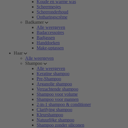
Koude en warme was
Scheermesjes
Scheeronderhoud
Ontharingscrème
Badkamer
Alle weergeven
Badaccessoires
Badjassen
Handdoeken
Make-uptassen
Haar
Alle weergeven
Shampoo
Alle weergeven
Keratine shampoo
Pre-Shampoo
Arganolie shampoo
Verzachtende shampoo
Shampoo voor volume
Shampoo voor mannen
2-in-1 shampoo & conditioner
Clarifying shampoo
Kleurshampoo
Natuurlijke shampoo
Shampoo zonder siliconen