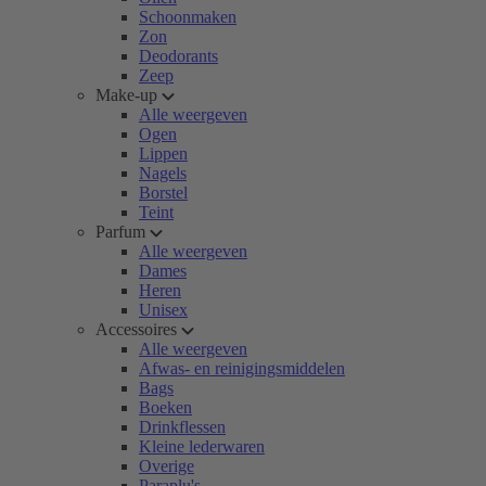
Schoonmaken
Zon
Deodorants
Zeep
Make-up
Alle weergeven
Ogen
Lippen
Nagels
Borstel
Teint
Parfum
Alle weergeven
Dames
Heren
Unisex
Accessoires
Alle weergeven
Afwas- en reinigingsmiddelen
Bags
Boeken
Drinkflessen
Kleine lederwaren
Overige
Paraplu's