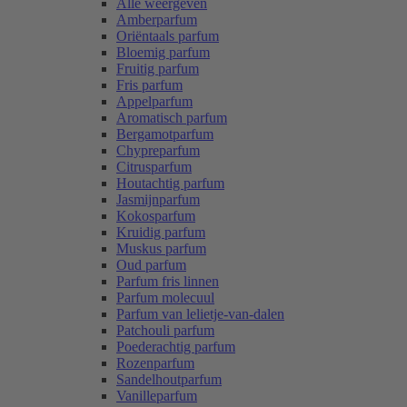
Alle weergeven
Amberparfum
Oriëntaals parfum
Bloemig parfum
Fruitig parfum
Fris parfum
Appelparfum
Aromatisch parfum
Bergamotparfum
Chypreparfum
Citrusparfum
Houtachtig parfum
Jasmijnparfum
Kokosparfum
Kruidig parfum
Muskus parfum
Oud parfum
Parfum fris linnen
Parfum molecuul
Parfum van lelietje-van-dalen
Patchouli parfum
Poederachtig parfum
Rozenparfum
Sandelhoutparfum
Vanilleparfum