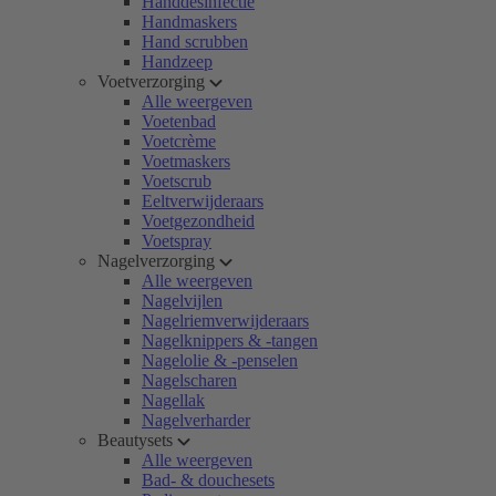
Handdesinfectie
Handmaskers
Hand scrubben
Handzeep
Voetverzorging
Alle weergeven
Voetenbad
Voetcrème
Voetmaskers
Voetscrub
Eeltverwijderaars
Voetgezondheid
Voetspray
Nagelverzorging
Alle weergeven
Nagelvijlen
Nagelriemverwijderaars
Nagelknippers & -tangen
Nagelolie & -penselen
Nagelscharen
Nagellak
Nagelverharder
Beautysets
Alle weergeven
Bad- & douchesets