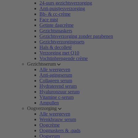
24-uurs gezichtsverzorging
Anti-puistjesverzorging
Bb- & cc-crème
Face mist
Getinte dagcrème
Gezichtsmaskers
Gezichtsverzorging zonder parabenen
Gezichtverzorgingssets
Hals & decolleté
Verzorging met Q10
Vochtinbrengende crème
Gezichtsserum
Alle weergeven
Anti-agingserum
Collageen serum
Hydraterend serum
Hyaluronzuur serum
Vitamine c-serum
Ampullen
Oogverzorging
Alle weergeven
Wenkbrauw serum
Oogcrème
Oogmaskers & -pads
Oogserum