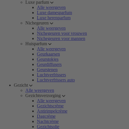
Luxe parfum
Alle weergeven
Luxe damesparfum
Luxe herenparfum
Nichegeuren
Alle weergeven
Nichegeuren voor vrouwen
Nichegeuren voor mannen
Huisparfum
Alle weergeven
Geurkaarsen
Geurstokjes
Geurdiffusers
Geurstenen
Luchtverfrissers
Luchtverfrissers auto
Gezicht
Alle weergeven
Gezichtsverzorging
Alle weergeven
Gezichtscrème
Antirimpelcrème
Dagcrème
Nachtcrème
Gezichtsolie