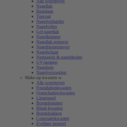
Alle weergeven
Nagellak
Basislaag
Topcoat
Nagelverharder
Nagelvijlen
Gel nagellak
Nagelknipper
Nagellak remover
Nagelriemremover
Nagelschaar
Nepnagels & nageldesign
UV-lampen
Nagelsets
Nagelverzorging
Make-up kwasten
Alle weergeven
Foundationkwasten
Oogschaduwkwasten
Lippenseel
Borstelreiniger
Blush kwasten
Borstelzakken
Concealerkwasten
Eyeliner penseel