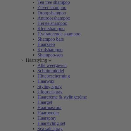
Tea tree shampoo
Zilver shampoo
Droogshampoo
Antiroosshampoo
Herstelshampoo
Kleurshampoo
Hydraterende shampoo
Shampoo bars
Haarzeep
Krulshampoo
Shampoo-sets
Haarstyling
Alle weergeven
Schuimmiddel
Hittebescherming
Haarwax
Styling spray
Uitgroeispray
Haarcrème & stylingcrème
Haargel
Haarmascara
Haarpoeder
Haarspray
Haarstyling-set
Sea salt spray