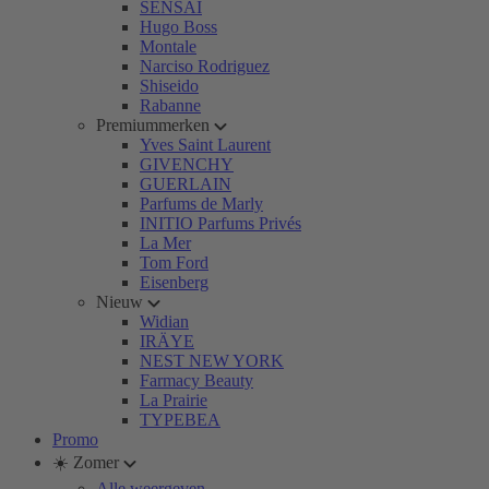
SENSAI
Hugo Boss
Montale
Narciso Rodriguez
Shiseido
Rabanne
Premiummerken
Yves Saint Laurent
GIVENCHY
GUERLAIN
Parfums de Marly
INITIO Parfums Privés
La Mer
Tom Ford
Eisenberg
Nieuw
Widian
IRÄYE
NEST NEW YORK
Farmacy Beauty
La Prairie
TYPEBEA
Promo
☀️ Zomer
Alle weergeven