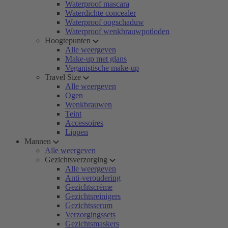
Waterproof mascara
Waterdichte concealer
Waterproof oogschaduw
Waterproof wenkbrauwpotloden
Hoogtepunten
Alle weergeven
Make-up met glans
Veganistische make-up
Travel Size
Alle weergeven
Ogen
Wenkbrauwen
Teint
Accessoires
Lippen
Mannen
Alle weergeven
Gezichtsverzorging
Alle weergeven
Anti-veroudering
Gezichtscrème
Gezichtsreinigers
Gezichtsserum
Verzorgingssets
Gezichtsmaskers