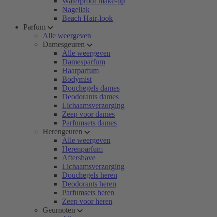
Waterproof make-up
Nagellak
Beach Hair-look
Parfum
Alle weergeven
Damesgeuren
Alle weergeven
Damesparfum
Haarparfum
Bodymist
Douchegels dames
Deodorants dames
Lichaamsverzorging
Zeep voor dames
Parfumsets dames
Herengeuren
Alle weergeven
Herenparfum
Aftershave
Lichaamsverzorging
Douchegels heren
Deodorants heren
Parfumsets heren
Zeep voor heren
Geurnoten