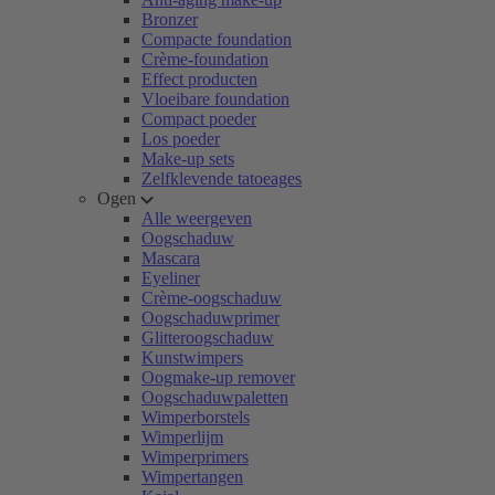
Bronzer
Compacte foundation
Crème-foundation
Effect producten
Vloeibare foundation
Compact poeder
Los poeder
Make-up sets
Zelfklevende tatoeages
Ogen
Alle weergeven
Oogschaduw
Mascara
Eyeliner
Crème-oogschaduw
Oogschaduwprimer
Glitteroogschaduw
Kunstwimpers
Oogmake-up remover
Oogschaduwpaletten
Wimperborstels
Wimperlijm
Wimperprimers
Wimpertangen