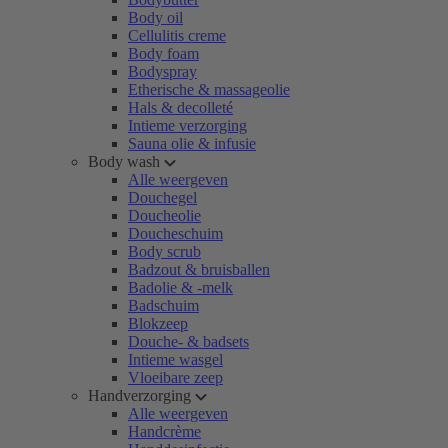
Body oil
Cellulitis creme
Body foam
Bodyspray
Etherische & massageolie
Hals & decolleté
Intieme verzorging
Sauna olie & infusie
Body wash
Alle weergeven
Douchegel
Doucheolie
Doucheschuim
Body scrub
Badzout & bruisballen
Badolie & -melk
Badschuim
Blokzeep
Douche- & badsets
Intieme wasgel
Vloeibare zeep
Handverzorging
Alle weergeven
Handcrème