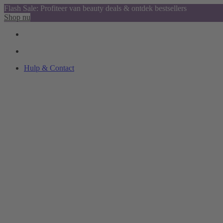
Flash Sale: Profiteer van beauty deals & ontdek bestsellers
Shop nu
Hulp & Contact