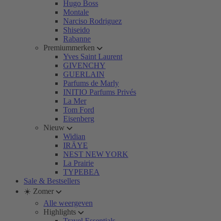
Hugo Boss
Montale
Narciso Rodriguez
Shiseido
Rabanne
Premiummerken
Yves Saint Laurent
GIVENCHY
GUERLAIN
Parfums de Marly
INITIO Parfums Privés
La Mer
Tom Ford
Eisenberg
Nieuw
Widian
IRÄYE
NEST NEW YORK
La Prairie
TYPEBEA
Sale & Bestsellers
☀️ Zomer
Alle weergeven
Highlights
Travel Essentials