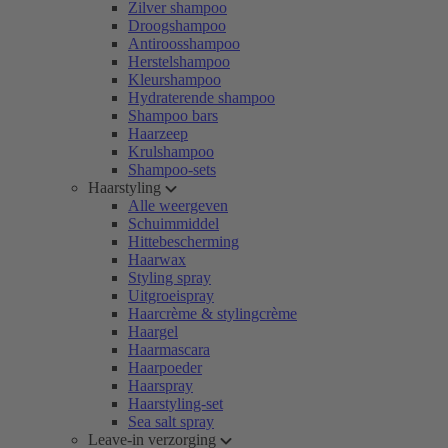
Zilver shampoo
Droogshampoo
Antiroosshampoo
Herstelshampoo
Kleurshampoo
Hydraterende shampoo
Shampoo bars
Haarzeep
Krulshampoo
Shampoo-sets
Haarstyling
Alle weergeven
Schuimmiddel
Hittebescherming
Haarwax
Styling spray
Uitgroeispray
Haarcrème & stylingcrème
Haargel
Haarmascara
Haarpoeder
Haarspray
Haarstyling-set
Sea salt spray
Leave-in verzorging