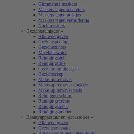
Glimmende maskers
Maskers tegen mee-eters
Maskers tegen puistjes
Maskers tegen veroudering
Nachtmaskers
Gezichtsreinigers
Alle weergeven
Gezichtspeeling
Gezichtstoners
Micellair water
Reinigingsgel
Reinigingsolie
Gezichtreinigingssets
Gezichtszeep
Make-up remover
Make-up remover doekjes
Make-up remover pads
Reinigend schuim
Reinigingscrème
Reinigingsmelk
Reinigingspoeder
Beautyapparatuur en -accessoires
Alle weergeven
Gezichtsmassage
Borstels voor gezichtsreiniging