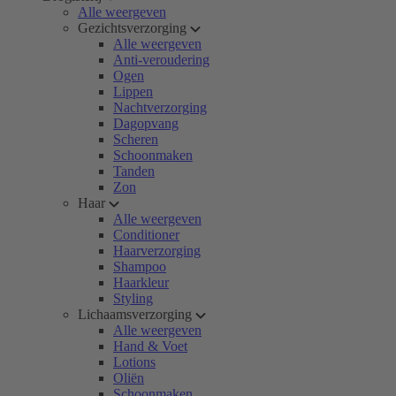
Alle weergeven
Gezichtsverzorging
Alle weergeven
Anti-veroudering
Ogen
Lippen
Nachtverzorging
Dagopvang
Scheren
Schoonmaken
Tanden
Zon
Haar
Alle weergeven
Conditioner
Haarverzorging
Shampoo
Haarkleur
Styling
Lichaamsverzorging
Alle weergeven
Hand & Voet
Lotions
Oliën
Schoonmaken