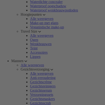
Waterdichte concealer
Waterproof oogschaduw
Waterproof wenkbrauwpotloden
Hoogtepunten
Alle weergeven
Make-up met glans
Veganistische make-up
Travel Size
Alle weergeven
Ogen
Wenkbrauwen
Teint
Accessoires
Lippen
Mannen
Alle weergeven
Gezichtsverzorging
Alle weergeven
Anti-veroudering
Gezichtscrème
Gezichtsreinigers
Gezichtsserum
Verzorgingssets
Gezichtsmaskers
Gezichtsscrub