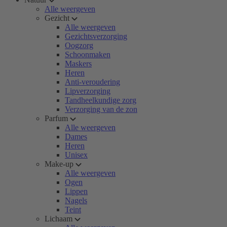
Alle weergeven
Gezicht
Alle weergeven
Gezichtsverzorging
Oogzorg
Schoonmaken
Maskers
Heren
Anti-veroudering
Lipverzorging
Tandheelkundige zorg
Verzorging van de zon
Parfum
Alle weergeven
Dames
Heren
Unisex
Make-up
Alle weergeven
Ogen
Lippen
Nagels
Teint
Lichaam