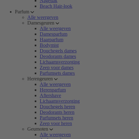
Nagellak
Beach Hair-look
Parfum
Alle weergeven
Damesgeuren
Alle weergeven
Damesparfum
Haarparfum
Bodymist
Douchegels dames
Deodorants dames
Lichaamsverzorging
Zeep voor dames
Parfumsets dames
Herengeuren
Alle weergeven
Herenparfum
Aftershave
Lichaamsverzorging
Douchegels heren
Deodorants heren
Parfumsets heren
Zeep voor heren
Geurnoten
Alle weergeven