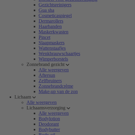
Gezichtsreinigers
Gua sha
Cosmeticaspiegel
Dermarollers
Haarbanden
Maskerkwasten
Pincet
Slaapmaskers
Wattenstaafjes
Wenkbrauwschaartjes
Wimperborstels
Zonnebrand gezicht
Alle weergeven
Aftersun
Zelfbruiners
Zonnebrandcrème
Make-up van de zon
Lichaam
Alle weergeven
Lichaamsverzorging
Alle weergeven
Bodylotion
Deodorant
Bodybutter
Body oil