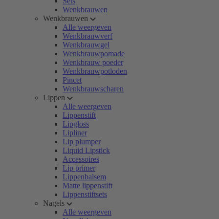
Sets
Wenkbrauwen
Wenkbrauwen
Alle weergeven
Wenkbrauwverf
Wenkbrauwgel
Wenkbrauwpomade
Wenkbrauw poeder
Wenkbrauwpotloden
Pincet
Wenkbrauwscharen
Lippen
Alle weergeven
Lippenstift
Lipgloss
Lipliner
Lip plumper
Liquid Lipstick
Accessoires
Lip primer
Lippenbalsem
Matte lippenstift
Lippenstiftsets
Nagels
Alle weergeven