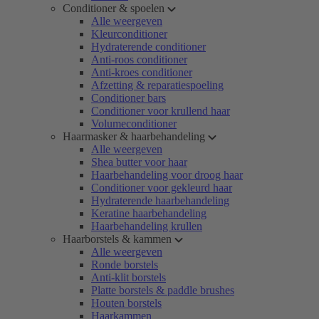
Conditioner & spoelen
Alle weergeven
Kleurconditioner
Hydraterende conditioner
Anti-roos conditioner
Anti-kroes conditioner
Afzetting & reparatiespoeling
Conditioner bars
Conditioner voor krullend haar
Volumeconditioner
Haarmasker & haarbehandeling
Alle weergeven
Shea butter voor haar
Haarbehandeling voor droog haar
Conditioner voor gekleurd haar
Hydraterende haarbehandeling
Keratine haarbehandeling
Haarbehandeling krullen
Haarborstels & kammen
Alle weergeven
Ronde borstels
Anti-klit borstels
Platte borstels & paddle brushes
Houten borstels
Haarkammen