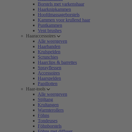
Borstels met varkenshaar
Haarknipkammen
Hoofdmassageborstels
Kammen voor krullend haar
Puntkammen
Vent brushes
Haaraccessoires
Alle weergeven
Haarbanden
Krulspelden
Scrunchies
Haarclips & barrettes
Sprayflessen
Accessoires
Haarspelden
Papillotten
Haar-tools
Alle weergeven
Stijltang
Krultangen
Warmterollers
Föhns
Tondeuses
Föhnborstels
Föhns met diffuser