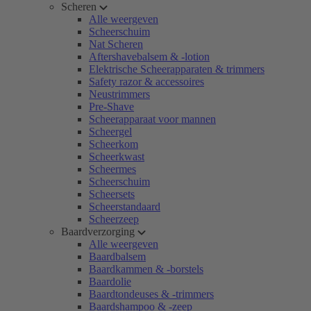
Scheren
Alle weergeven
Scheerschuim
Nat Scheren
Aftershavebalsem & -lotion
Elektrische Scheerapparaten & trimmers
Safety razor & accessoires
Neustrimmers
Pre-Shave
Scheerapparaat voor mannen
Scheergel
Scheerkom
Scheerkwast
Scheermes
Scheerschuim
Scheersets
Scheerstandaard
Scheerzeep
Baardverzorging
Alle weergeven
Baardbalsem
Baardkammen & -borstels
Baardolie
Baardtondeuses & -trimmers
Baardshampoo & -zeep