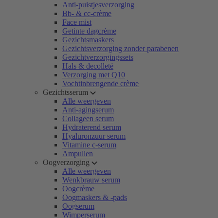
Anti-puistjesverzorging
Bb- & cc-crème
Face mist
Getinte dagcrème
Gezichtsmaskers
Gezichtsverzorging zonder parabenen
Gezichtverzorgingssets
Hals & decolleté
Verzorging met Q10
Vochtinbrengende crème
Gezichtsserum
Alle weergeven
Anti-agingserum
Collageen serum
Hydraterend serum
Hyaluronzuur serum
Vitamine c-serum
Ampullen
Oogverzorging
Alle weergeven
Wenkbrauw serum
Oogcrème
Oogmaskers & -pads
Oogserum
Wimperserum