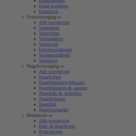
Handmaskers
Hand scrubben
Handzeep
Voetverzorging
Alle weergeven
Voetenbad
Voetcrème
Voetmaskers
Voetscrub
Eeltverwijderaars
Voetgezondheid
Voetspray
Nagelverzorging
Alle weergeven
Nagelvijlen
Nagelriemverwijderaars
Nagelknippers & -tangen
Nagelolie & -penselen
Nagelscharen
Nagellak
Nagelverharder
Beautysets
Alle weergeven
Bad- & douchesets
Pedicuresets