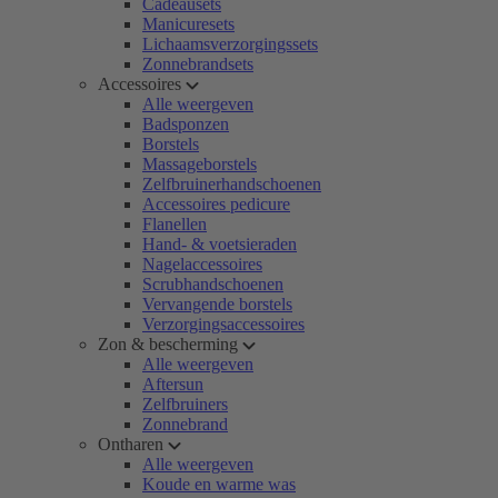
Cadeausets
Manicuresets
Lichaamsverzorgingssets
Zonnebrandsets
Accessoires
Alle weergeven
Badsponzen
Borstels
Massageborstels
Zelfbruinerhandschoenen
Accessoires pedicure
Flanellen
Hand- & voetsieraden
Nagelaccessoires
Scrubhandschoenen
Vervangende borstels
Verzorgingsaccessoires
Zon & bescherming
Alle weergeven
Aftersun
Zelfbruiners
Zonnebrand
Ontharen
Alle weergeven
Koude en warme was