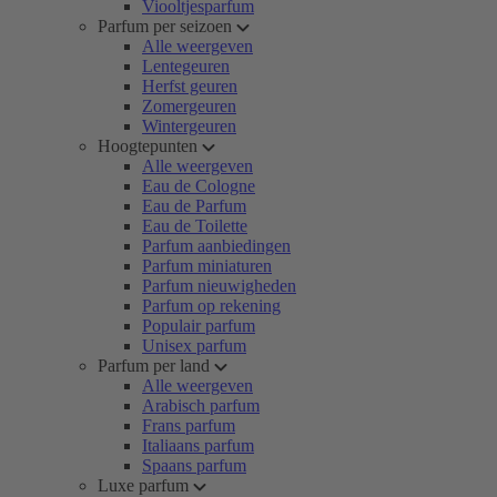
Viooltjesparfum
Parfum per seizoen
Alle weergeven
Lentegeuren
Herfst geuren
Zomergeuren
Wintergeuren
Hoogtepunten
Alle weergeven
Eau de Cologne
Eau de Parfum
Eau de Toilette
Parfum aanbiedingen
Parfum miniaturen
Parfum nieuwigheden
Parfum op rekening
Populair parfum
Unisex parfum
Parfum per land
Alle weergeven
Arabisch parfum
Frans parfum
Italiaans parfum
Spaans parfum
Luxe parfum