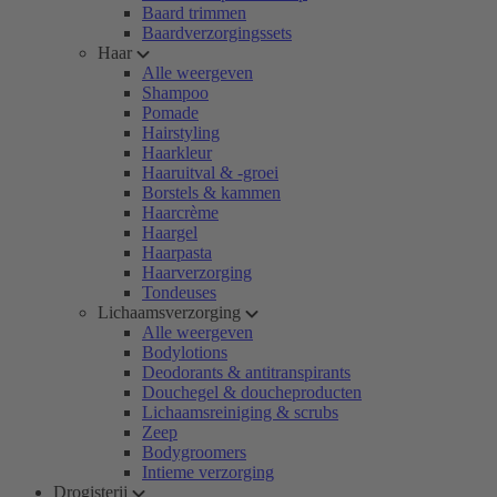
Baard trimmen
Baardverzorgingssets
Haar
Alle weergeven
Shampoo
Pomade
Hairstyling
Haarkleur
Haaruitval & -groei
Borstels & kammen
Haarcrème
Haargel
Haarpasta
Haarverzorging
Tondeuses
Lichaamsverzorging
Alle weergeven
Bodylotions
Deodorants & antitranspirants
Douchegel & doucheproducten
Lichaamsreiniging & scrubs
Zeep
Bodygroomers
Intieme verzorging
Drogisterij