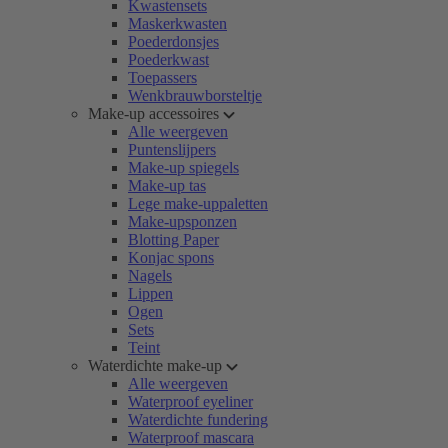
Kwastensets
Maskerkwasten
Poederdonsjes
Poederkwast
Toepassers
Wenkbrauwborsteltje
Make-up accessoires
Alle weergeven
Puntenslijpers
Make-up spiegels
Make-up tas
Lege make-uppaletten
Make-upsponzen
Blotting Paper
Konjac spons
Nagels
Lippen
Ogen
Sets
Teint
Waterdichte make-up
Alle weergeven
Waterproof eyeliner
Waterdichte fundering
Waterproof mascara