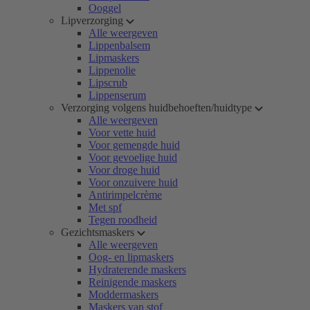
Ooggel
Lipverzorging
Alle weergeven
Lippenbalsem
Lipmaskers
Lippenolie
Lipscrub
Lippenserum
Verzorging volgens huidbehoeften/huidtype
Alle weergeven
Voor vette huid
Voor gemengde huid
Voor gevoelige huid
Voor droge huid
Voor onzuivere huid
Antirimpelcrème
Met spf
Tegen roodheid
Gezichtsmaskers
Alle weergeven
Oog- en lipmaskers
Hydraterende maskers
Reinigende maskers
Moddermaskers
Maskers van stof