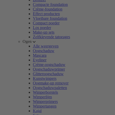
Compacte foundation
Crème-foundation
Effect producten
Vloeibare foundation
Compact poeder
Los poeder
Make-up sets
Zelfklevende tatoeages
Ogen
Alle weergeven
Oogschaduw
Mascara
Eyeliner
Crème-oogschaduw
Oogschaduwprimer
Glitteroogschaduw
Kunstwimpers
Oogmake-up remover
Oogschaduwpaletten
Wimperborstels
Wimperlijm
Wimperprimers
Wimpertangen
Kajal