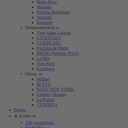
Hugo Boss
Montale
Narciso Rodriguez
Shiseido
Rabanne
Premiummerken
Yves Saint Laurent
GIVENCHY
GUERLAIN
Parfums de Marly
INITIO Parfums Privés
La Mer
Tom Ford
Eisenberg
Nieuw
Widian
IRÄYE
NEST NEW YORK
Farmacy Beauty
La Prairie
TYPEBEA
Promo
☀️ Zomer
Alle weergeven
Highlights