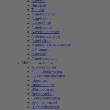
Nagellak
Basislaag
Topcoat
Nagelverharder
Nagelvijlen
Gel nagellak
Nagelknipper
Nagellak remover
Nagelriemremover
Nagelschaar
Nepnagels & nageldesign
UV-lampen
Nagelsets
Nagelverzorging
Make-up kwasten
Alle weergeven
Foundationkwasten
Oogschaduwkwasten
Lippenseel
Borstelreiniger
Blush kwasten
Borstelzakken
Concealerkwasten
Eyeliner penseel
Highlighter kwast