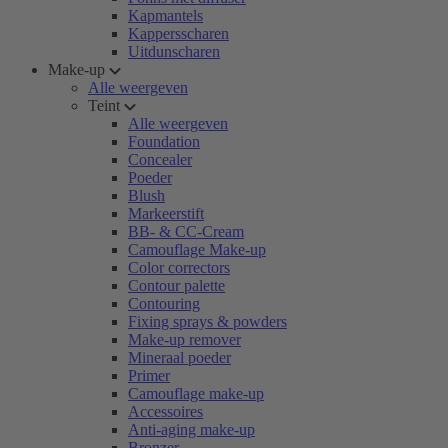
Kapmantels
Kappersscharen
Uitdunscharen
Make-up
Alle weergeven
Teint
Alle weergeven
Foundation
Concealer
Poeder
Blush
Markeerstift
BB- & CC-Cream
Camouflage Make-up
Color correctors
Contour palette
Contouring
Fixing sprays & powders
Make-up remover
Mineraal poeder
Primer
Camouflage make-up
Accessoires
Anti-aging make-up
Bronzer