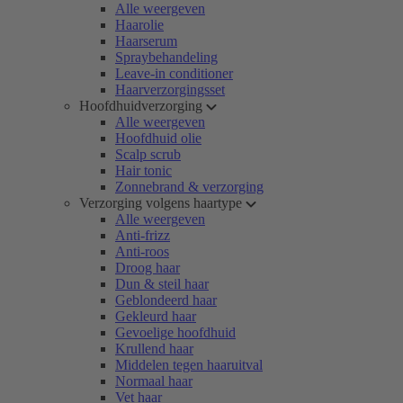
Alle weergeven
Haarolie
Haarserum
Spraybehandeling
Leave-in conditioner
Haarverzorgingsset
Hoofdhuidverzorging
Alle weergeven
Hoofdhuid olie
Scalp scrub
Hair tonic
Zonnebrand & verzorging
Verzorging volgens haartype
Alle weergeven
Anti-frizz
Anti-roos
Droog haar
Dun & steil haar
Geblondeerd haar
Gekleurd haar
Gevoelige hoofdhuid
Krullend haar
Middelen tegen haaruitval
Normaal haar
Vet haar