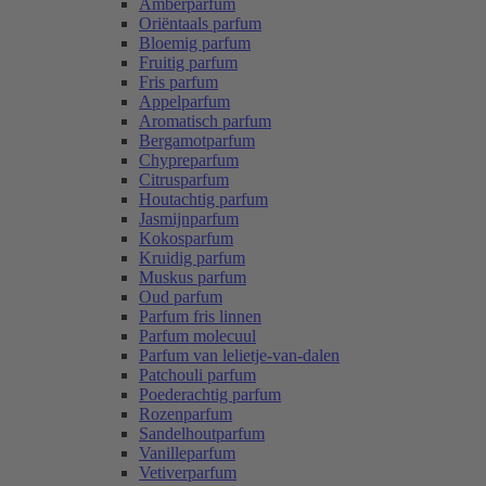
Amberparfum
Oriëntaals parfum
Bloemig parfum
Fruitig parfum
Fris parfum
Appelparfum
Aromatisch parfum
Bergamotparfum
Chypreparfum
Citrusparfum
Houtachtig parfum
Jasmijnparfum
Kokosparfum
Kruidig parfum
Muskus parfum
Oud parfum
Parfum fris linnen
Parfum molecuul
Parfum van lelietje-van-dalen
Patchouli parfum
Poederachtig parfum
Rozenparfum
Sandelhoutparfum
Vanilleparfum
Vetiverparfum