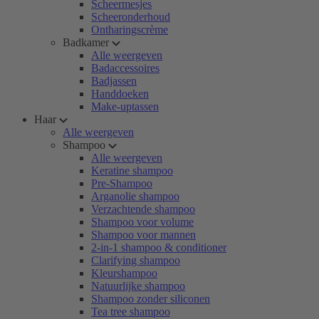
Scheermesjes
Scheeronderhoud
Ontharingscrème
Badkamer
Alle weergeven
Badaccessoires
Badjassen
Handdoeken
Make-uptassen
Haar
Alle weergeven
Shampoo
Alle weergeven
Keratine shampoo
Pre-Shampoo
Arganolie shampoo
Verzachtende shampoo
Shampoo voor volume
Shampoo voor mannen
2-in-1 shampoo & conditioner
Clarifying shampoo
Kleurshampoo
Natuurlijke shampoo
Shampoo zonder siliconen
Tea tree shampoo