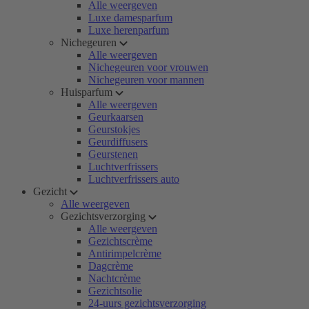
Alle weergeven
Luxe damesparfum
Luxe herenparfum
Nichegeuren
Alle weergeven
Nichegeuren voor vrouwen
Nichegeuren voor mannen
Huisparfum
Alle weergeven
Geurkaarsen
Geurstokjes
Geurdiffusers
Geurstenen
Luchtverfrissers
Luchtverfrissers auto
Gezicht
Alle weergeven
Gezichtsverzorging
Alle weergeven
Gezichtscrème
Antirimpelcrème
Dagcrème
Nachtcrème
Gezichtsolie
24-uurs gezichtsverzorging