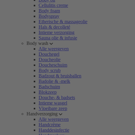
Cellulitis creme
Body foam
Bodyspray
Etherische & massageolie
Hals & decolleté
Intieme verzorging
Sauna olie & infusie
Body wash
Alle weergeven
Douchegel
Doucheolie
Doucheschuim
Body scrub
Badzout & bruisballen
Badolie & -melk
Badschuim
Blokzeep
Douche- & badsets
Intieme wasgel
Vloeibare zeep
Handverzorging
Alle weergeven
Handcrème
Handdesinfectie