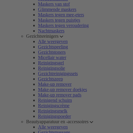
Maskers van stof
Glimmende maskers
Maskers tegen mee-eters
Maskers tegen puistjes
Maskers tegen veroudering
Nachtmaskers
Gezichtsreinigers
Alle weergeven
Gezichtspeeling
Gezichtstoners
Micellair water
Reinigingsgel
Reinigingsolie
Gezichtreinigingssets
Gezichtszeep
Make-up remover
Make-up remover doekjes
Make-up remover pads
Reinigend schuim
Reinigingscrème
Reinigingsmelk
Reinigingspoeder
Beautyapparatuur en -accessoires
Alle weergeven
Gezichtsmassage