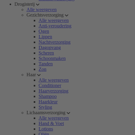
Drogisterij
Alle weergeven
Gezichtsverzorging
Alle weergeven
Anti-veroudering
Ogen
Lippen
Nachtverzorging
Dagopvang
Scheren
Schoonmaken
Tanden
Zon
Haar
Alle weergeven
Conditioner
Haarverzorging
Shampoo
Haarkleur
Styling
Lichaamsverzorging
Alle weergeven
Hand & Voet
Lotions
Oliën