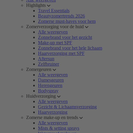
Highlights
Travel Essentials
Beautyzomertrends 2026
Zomerse must-haves voor hem
Zomerverzorging voor de huid
Alle weergeven
Zonnebrand voor het gezicht
Make-up met SPF
Zonnebrand voor het hele lichaam
Haarverzorging met SPF
Aftersun
Zelfbruiner
Zomergeuren
Alle weergeven
Damesgeuren
Herengeuren
Bodyspray
Huidverzorging
Alle weergeven
Gezicht & Lichaamsverzorging
Haarverzorging
Zomerse make-up en trends
Alle weergeven
Mists & setting sprays