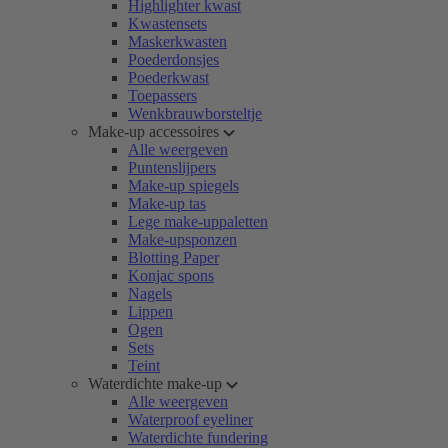
Highlighter kwast
Kwastensets
Maskerkwasten
Poederdonsjes
Poederkwast
Toepassers
Wenkbrauwborsteltje
Make-up accessoires
Alle weergeven
Puntenslijpers
Make-up spiegels
Make-up tas
Lege make-uppaletten
Make-upsponzen
Blotting Paper
Konjac spons
Nagels
Lippen
Ogen
Sets
Teint
Waterdichte make-up
Alle weergeven
Waterproof eyeliner
Waterdichte fundering