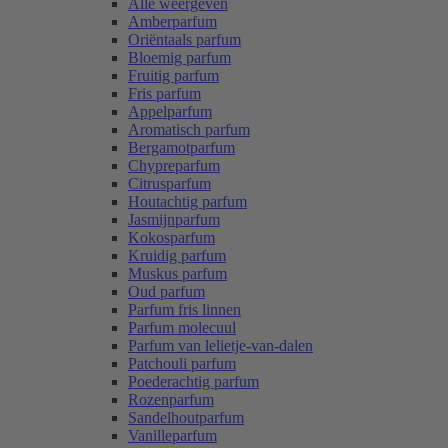
Alle weergeven
Amberparfum
Oriëntaals parfum
Bloemig parfum
Fruitig parfum
Fris parfum
Appelparfum
Aromatisch parfum
Bergamotparfum
Chypreparfum
Citrusparfum
Houtachtig parfum
Jasmijnparfum
Kokosparfum
Kruidig parfum
Muskus parfum
Oud parfum
Parfum fris linnen
Parfum molecuul
Parfum van lelietje-van-dalen
Patchouli parfum
Poederachtig parfum
Rozenparfum
Sandelhoutparfum
Vanilleparfum