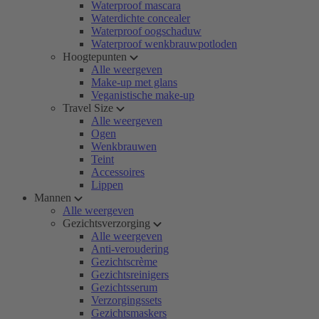
Waterproof mascara
Waterdichte concealer
Waterproof oogschaduw
Waterproof wenkbrauwpotloden
Hoogtepunten
Alle weergeven
Make-up met glans
Veganistische make-up
Travel Size
Alle weergeven
Ogen
Wenkbrauwen
Teint
Accessoires
Lippen
Mannen
Alle weergeven
Gezichtsverzorging
Alle weergeven
Anti-veroudering
Gezichtscrème
Gezichtsreinigers
Gezichtsserum
Verzorgingssets
Gezichtsmaskers