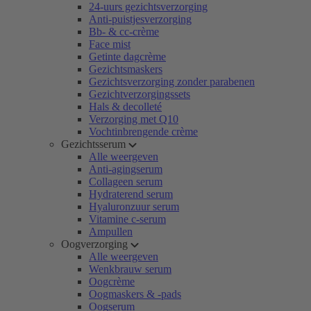
24-uurs gezichtsverzorging
Anti-puistjesverzorging
Bb- & cc-crème
Face mist
Getinte dagcrème
Gezichtsmaskers
Gezichtsverzorging zonder parabenen
Gezichtverzorgingssets
Hals & decolleté
Verzorging met Q10
Vochtinbrengende crème
Gezichtsserum
Alle weergeven
Anti-agingserum
Collageen serum
Hydraterend serum
Hyaluronzuur serum
Vitamine c-serum
Ampullen
Oogverzorging
Alle weergeven
Wenkbrauw serum
Oogcrème
Oogmaskers & -pads
Oogserum