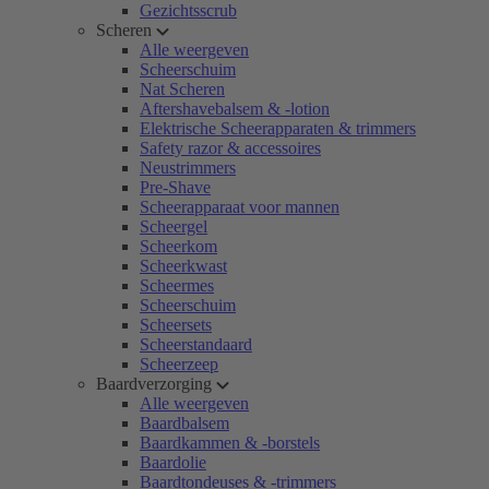
Gezichtsscrub
Scheren
Alle weergeven
Scheerschuim
Nat Scheren
Aftershavebalsem & -lotion
Elektrische Scheerapparaten & trimmers
Safety razor & accessoires
Neustrimmers
Pre-Shave
Scheerapparaat voor mannen
Scheergel
Scheerkom
Scheerkwast
Scheermes
Scheerschuim
Scheersets
Scheerstandaard
Scheerzeep
Baardverzorging
Alle weergeven
Baardbalsem
Baardkammen & -borstels
Baardolie
Baardtondeuses & -trimmers