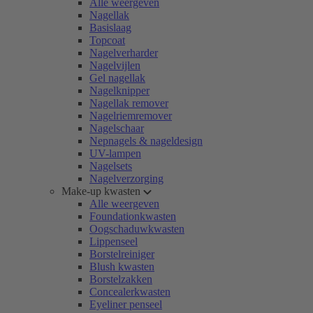
Alle weergeven
Nagellak
Basislaag
Topcoat
Nagelverharder
Nagelvijlen
Gel nagellak
Nagelknipper
Nagellak remover
Nagelriemremover
Nagelschaar
Nepnagels & nageldesign
UV-lampen
Nagelsets
Nagelverzorging
Make-up kwasten
Alle weergeven
Foundationkwasten
Oogschaduwkwasten
Lippenseel
Borstelreiniger
Blush kwasten
Borstelzakken
Concealerkwasten
Eyeliner penseel