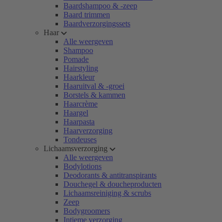
Baardshampoo & -zeep
Baard trimmen
Baardverzorgingssets
Haar
Alle weergeven
Shampoo
Pomade
Hairstyling
Haarkleur
Haaruitval & -groei
Borstels & kammen
Haarcrème
Haargel
Haarpasta
Haarverzorging
Tondeuses
Lichaamsverzorging
Alle weergeven
Bodylotions
Deodorants & antitranspirants
Douchegel & doucheproducten
Lichaamsreiniging & scrubs
Zeep
Bodygroomers
Intieme verzorging