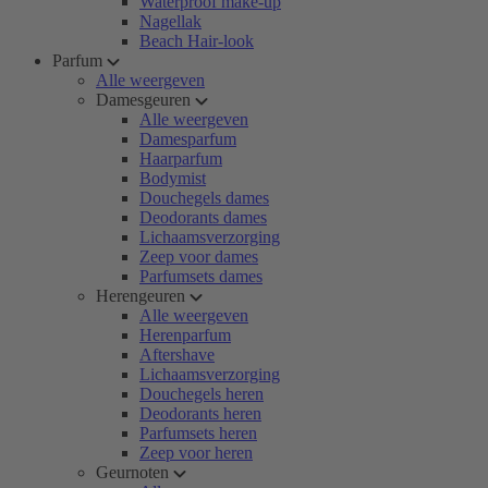
Waterproof make-up
Nagellak
Beach Hair-look
Parfum
Alle weergeven
Damesgeuren
Alle weergeven
Damesparfum
Haarparfum
Bodymist
Douchegels dames
Deodorants dames
Lichaamsverzorging
Zeep voor dames
Parfumsets dames
Herengeuren
Alle weergeven
Herenparfum
Aftershave
Lichaamsverzorging
Douchegels heren
Deodorants heren
Parfumsets heren
Zeep voor heren
Geurnoten