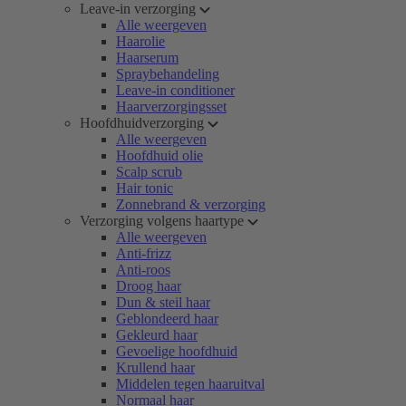
Leave-in verzorging
Alle weergeven
Haarolie
Haarserum
Spraybehandeling
Leave-in conditioner
Haarverzorgingsset
Hoofdhuidverzorging
Alle weergeven
Hoofdhuid olie
Scalp scrub
Hair tonic
Zonnebrand & verzorging
Verzorging volgens haartype
Alle weergeven
Anti-frizz
Anti-roos
Droog haar
Dun & steil haar
Geblondeerd haar
Gekleurd haar
Gevoelige hoofdhuid
Krullend haar
Middelen tegen haaruitval
Normaal haar