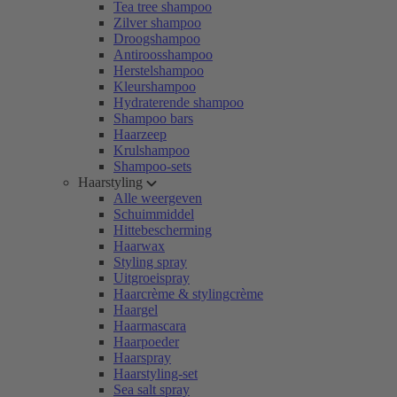
Tea tree shampoo
Zilver shampoo
Droogshampoo
Antiroosshampoo
Herstelshampoo
Kleurshampoo
Hydraterende shampoo
Shampoo bars
Haarzeep
Krulshampoo
Shampoo-sets
Haarstyling
Alle weergeven
Schuimmiddel
Hittebescherming
Haarwax
Styling spray
Uitgroeispray
Haarcrème & stylingcrème
Haargel
Haarmascara
Haarpoeder
Haarspray
Haarstyling-set
Sea salt spray