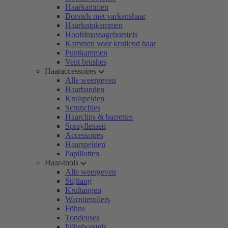
Haarkammen
Borstels met varkenshaar
Haarknipkammen
Hoofdmassageborstels
Kammen voor krullend haar
Puntkammen
Vent brushes
Haaraccessoires
Alle weergeven
Haarbanden
Krulspelden
Scrunchies
Haarclips & barrettes
Sprayflessen
Accessoires
Haarspelden
Papillotten
Haar-tools
Alle weergeven
Stijltang
Krultangen
Warmterollers
Föhns
Tondeuses
Föhnborstels