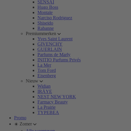
SENSAI
Hugo Boss
Montale
Narciso Rodriguez
Shiseido
Rabanne
Premiummerken
Yves Saint Laurent
GIVENCHY
GUERLAIN
Parfums de Marly
INITIO Parfums Privés
La Mer
Tom Ford
Eisenberg
Nieuw
Widian
IRÄYE
NEST NEW YORK
Farmacy Beauty
La Prairie
TYPEBEA
Promo
☀️ Zomer
Alle weergeven