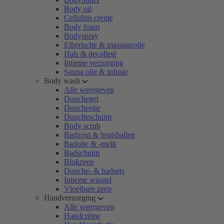
Body oil
Cellulitis creme
Body foam
Bodyspray
Etherische & massageolie
Hals & decolleté
Intieme verzorging
Sauna olie & infusie
Body wash
Alle weergeven
Douchegel
Doucheolie
Doucheschuim
Body scrub
Badzout & bruisballen
Badolie & -melk
Badschuim
Blokzeep
Douche- & badsets
Intieme wasgel
Vloeibare zeep
Handverzorging
Alle weergeven
Handcrème