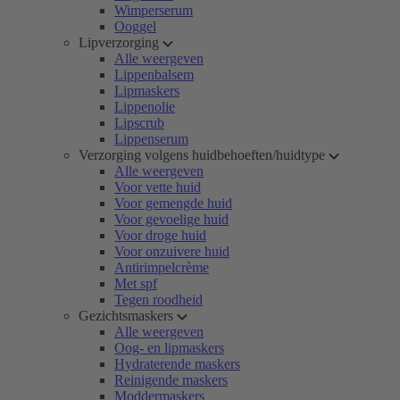
Wimperserum
Ooggel
Lipverzorging
Alle weergeven
Lippenbalsem
Lipmaskers
Lippenolie
Lipscrub
Lippenserum
Verzorging volgens huidbehoeften/huidtype
Alle weergeven
Voor vette huid
Voor gemengde huid
Voor gevoelige huid
Voor droge huid
Voor onzuivere huid
Antirimpelcrème
Met spf
Tegen roodheid
Gezichtsmaskers
Alle weergeven
Oog- en lipmaskers
Hydraterende maskers
Reinigende maskers
Moddermaskers