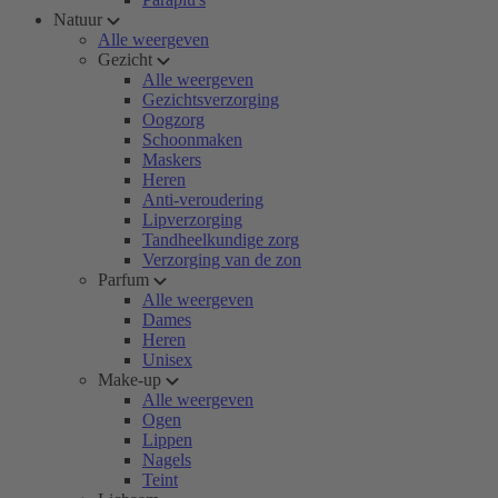
Natuur
Alle weergeven
Gezicht
Alle weergeven
Gezichtsverzorging
Oogzorg
Schoonmaken
Maskers
Heren
Anti-veroudering
Lipverzorging
Tandheelkundige zorg
Verzorging van de zon
Parfum
Alle weergeven
Dames
Heren
Unisex
Make-up
Alle weergeven
Ogen
Lippen
Nagels
Teint