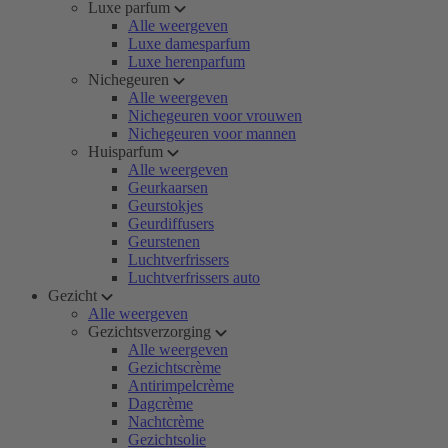
Luxe parfum
Alle weergeven
Luxe damesparfum
Luxe herenparfum
Nichegeuren
Alle weergeven
Nichegeuren voor vrouwen
Nichegeuren voor mannen
Huisparfum
Alle weergeven
Geurkaarsen
Geurstokjes
Geurdiffusers
Geurstenen
Luchtverfrissers
Luchtverfrissers auto
Gezicht
Alle weergeven
Gezichtsverzorging
Alle weergeven
Gezichtscrème
Antirimpelcrème
Dagcrème
Nachtcrème
Gezichtsolie