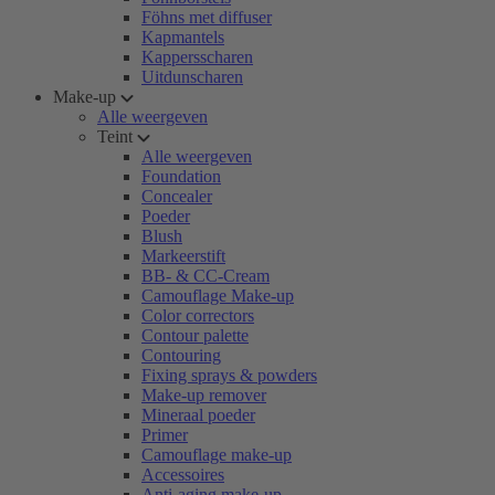
Föhns met diffuser
Kapmantels
Kappersscharen
Uitdunscharen
Make-up
Alle weergeven
Teint
Alle weergeven
Foundation
Concealer
Poeder
Blush
Markeerstift
BB- & CC-Cream
Camouflage Make-up
Color correctors
Contour palette
Contouring
Fixing sprays & powders
Make-up remover
Mineraal poeder
Primer
Camouflage make-up
Accessoires
Anti-aging make-up