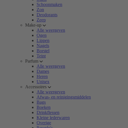
Schoonmaken
Zon
Deodorants
Zeep
Make-up
Alle weergeven
Ogen
Lippen
Nagels
Borstel
Teint
Parfum
Alle weergeven
Dames
Heren
Unisex
Accessoires
Alle weergeven
Afwas- en reinigingsmiddelen
Bags
Boeken
Drinkflessen
Kleine lederwaren
Overige
Paraplu's