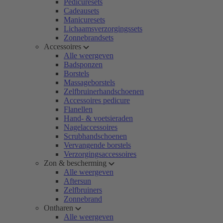
Pedicuresets
Cadeausets
Manicuresets
Lichaamsverzorgingssets
Zonnebrandsets
Accessoires
Alle weergeven
Badsponzen
Borstels
Massageborstels
Zelfbruinerhandschoenen
Accessoires pedicure
Flanellen
Hand- & voetsieraden
Nagelaccessoires
Scrubhandschoenen
Vervangende borstels
Verzorgingsaccessoires
Zon & bescherming
Alle weergeven
Aftersun
Zelfbruiners
Zonnebrand
Ontharen
Alle weergeven