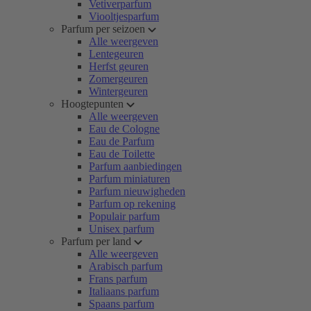
Vetiverparfum
Viooltjesparfum
Parfum per seizoen
Alle weergeven
Lentegeuren
Herfst geuren
Zomergeuren
Wintergeuren
Hoogtepunten
Alle weergeven
Eau de Cologne
Eau de Parfum
Eau de Toilette
Parfum aanbiedingen
Parfum miniaturen
Parfum nieuwigheden
Parfum op rekening
Populair parfum
Unisex parfum
Parfum per land
Alle weergeven
Arabisch parfum
Frans parfum
Italiaans parfum
Spaans parfum