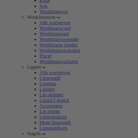
Kajal
Sets
Wenkbrauwen
Wenkbrauwen
Alle weergeven
Wenkbrauwverf
Wenkbrauwgel
Wenkbrauwpomade
Wenkbrauw poeder
Wenkbrauwpotloden
Pincet
Wenkbrauwscharen
Lippen
Alle weergeven
Lippenstift
Lipgloss
Lipliner
Lip plumper
Liquid Lipstick
Accessoires
Lip primer
Lippenbalsem
Matte lippenstift
Lippenstiftsets
Nagels