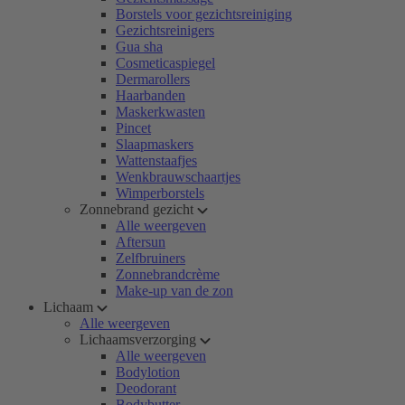
Borstels voor gezichtsreiniging
Gezichtsreinigers
Gua sha
Cosmeticaspiegel
Dermarollers
Haarbanden
Maskerkwasten
Pincet
Slaapmaskers
Wattenstaafjes
Wenkbrauwschaartjes
Wimperborstels
Zonnebrand gezicht
Alle weergeven
Aftersun
Zelfbruiners
Zonnebrandcrème
Make-up van de zon
Lichaam
Alle weergeven
Lichaamsverzorging
Alle weergeven
Bodylotion
Deodorant
Bodybutter