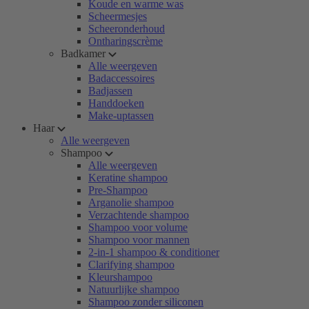
Koude en warme was
Scheermesjes
Scheeronderhoud
Ontharingscrème
Badkamer
Alle weergeven
Badaccessoires
Badjassen
Handdoeken
Make-uptassen
Haar
Alle weergeven
Shampoo
Alle weergeven
Keratine shampoo
Pre-Shampoo
Arganolie shampoo
Verzachtende shampoo
Shampoo voor volume
Shampoo voor mannen
2-in-1 shampoo & conditioner
Clarifying shampoo
Kleurshampoo
Natuurlijke shampoo
Shampoo zonder siliconen