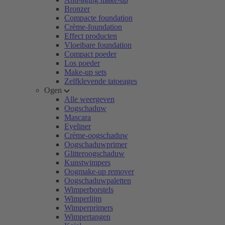
Bronzer
Compacte foundation
Crème-foundation
Effect producten
Vloeibare foundation
Compact poeder
Los poeder
Make-up sets
Zelfklevende tatoeages
Ogen
Alle weergeven
Oogschaduw
Mascara
Eyeliner
Crème-oogschaduw
Oogschaduwprimer
Glitteroogschaduw
Kunstwimpers
Oogmake-up remover
Oogschaduwpaletten
Wimperborstels
Wimperlijm
Wimperprimers
Wimpertangen