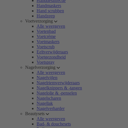
Handdesinfectie
Handmaskers
Hand scrubben
Handzeep
Voetverzorging
Alle weergeven
Voetenbad
Voetcrème
Voetmaskers
Voetscrub
Eeltverwijderaars
Voetgezondheid
Voetspray
Nagelverzorging
Alle weergeven
Nagelvijlen
Nagelriemverwijderaars
Nagelknippers & -tangen
Nagelolie & -penselen
Nagelscharen
Nagellak
Nagelverharder
Beautysets
Alle weergeven
Bad- & douchesets