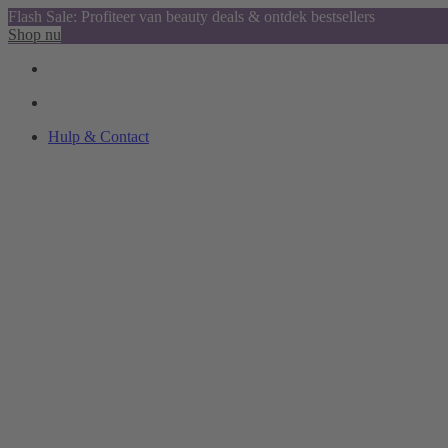
Flash Sale: Profiteer van beauty deals & ontdek bestsellers
Shop nu
Hulp & Contact