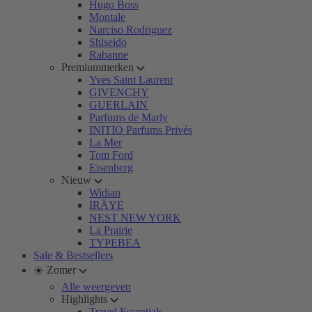
Hugo Boss
Montale
Narciso Rodriguez
Shiseido
Rabanne
Premiummerken
Yves Saint Laurent
GIVENCHY
GUERLAIN
Parfums de Marly
INITIO Parfums Privés
La Mer
Tom Ford
Eisenberg
Nieuw
Widian
IRÄYE
NEST NEW YORK
La Prairie
TYPEBEA
Sale & Bestsellers
☀️ Zomer
Alle weergeven
Highlights
Travel Essentials