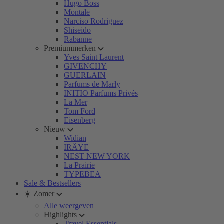
Hugo Boss
Montale
Narciso Rodriguez
Shiseido
Rabanne
Premiummerken
Yves Saint Laurent
GIVENCHY
GUERLAIN
Parfums de Marly
INITIO Parfums Privés
La Mer
Tom Ford
Eisenberg
Nieuw
Widian
IRÄYE
NEST NEW YORK
La Prairie
TYPEBEA
Sale & Bestsellers
☀️ Zomer
Alle weergeven
Highlights
Travel Essentials