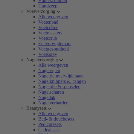
Hand scrubben
Handzeep
Voetverzorging
Alle weergeven
Voetenbad
Voetcrème
Voetmaskers
Voetscrub
Eeltverwijderaars
Voetgezondheid
Voetspray
Nagelverzorging
Alle weergeven
Nagelvijlen
Nagelriemverwijderaars
Nagelknippers & -tangen
Nagelolie & -penselen
Nagelscharen
Nagellak
Nagelverharder
Beautysets
Alle weergeven
Bad- & douchesets
Pedicuresets
Cadeausets