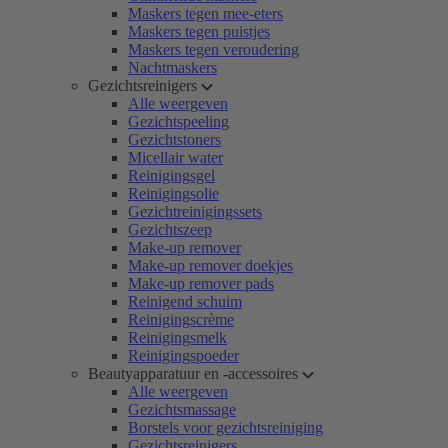
Maskers tegen mee-eters
Maskers tegen puistjes
Maskers tegen veroudering
Nachtmaskers
Gezichtsreinigers
Alle weergeven
Gezichtspeeling
Gezichtstoners
Micellair water
Reinigingsgel
Reinigingsolie
Gezichtreinigingssets
Gezichtszeep
Make-up remover
Make-up remover doekjes
Make-up remover pads
Reinigend schuim
Reinigingscrème
Reinigingsmelk
Reinigingspoeder
Beautyapparatuur en -accessoires
Alle weergeven
Gezichtsmassage
Borstels voor gezichtsreiniging
Gezichtsreinigers