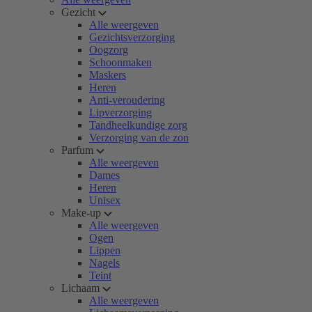
Gezicht
Alle weergeven
Gezichtsverzorging
Oogzorg
Schoonmaken
Maskers
Heren
Anti-veroudering
Lipverzorging
Tandheelkundige zorg
Verzorging van de zon
Parfum
Alle weergeven
Dames
Heren
Unisex
Make-up
Alle weergeven
Ogen
Lippen
Nagels
Teint
Lichaam
Alle weergeven