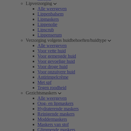
Lipverzorging
Alle weergeven
Lippenbalsem
Lipmaskers
Lippenolie
Lipscrub
Lippenserum
Verzorging volgens huidbehoeften/huidtype
Alle weergeven
Voor vette huid
Voor gemengde huid
Voor gevoelige huid
Voor droge huid
Voor onzuivere huid
Antirimpelcrème
Met spf
Tegen roodheid
Gezichtsmaskers
Alle weergeven
Oog- en lipmaskers
Hydraterende maskers
Reinigende maskers
Moddermaskers
Maskers van stof
Glimmende maskers