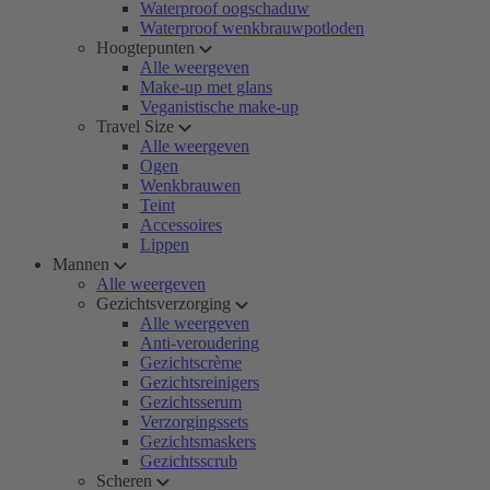
Waterproof oogschaduw
Waterproof wenkbrauwpotloden
Hoogtepunten
Alle weergeven
Make-up met glans
Veganistische make-up
Travel Size
Alle weergeven
Ogen
Wenkbrauwen
Teint
Accessoires
Lippen
Mannen
Alle weergeven
Gezichtsverzorging
Alle weergeven
Anti-veroudering
Gezichtscrème
Gezichtsreinigers
Gezichtsserum
Verzorgingssets
Gezichtsmaskers
Gezichtsscrub
Scheren