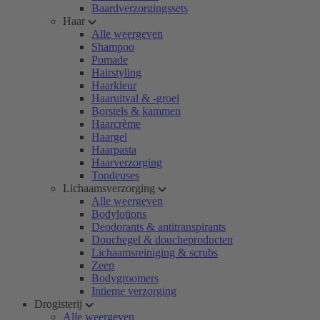
Baardverzorgingssets
Haar
Alle weergeven
Shampoo
Pomade
Hairstyling
Haarkleur
Haaruitval & -groei
Borstels & kammen
Haarcrème
Haargel
Haarpasta
Haarverzorging
Tondeuses
Lichaamsverzorging
Alle weergeven
Bodylotions
Deodorants & antitranspirants
Douchegel & doucheproducten
Lichaamsreiniging & scrubs
Zeep
Bodygroomers
Intieme verzorging
Drogisterij
Alle weergeven