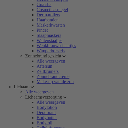
Gua sha
Cosmeticaspiegel
Dermarollers
Haarbanden
Maskerkwasten
Pincet
Slaapmaskers
Wattenstaafjes
Wenkbrauwschaartjes
Wimperborstels
Zonnebrand gezicht
Alle weergeven
Aftersun
Zelfbruiners
Zonnebrandcrème
Make-up van de zon
Lichaam
Alle weergeven
Lichaamsverzorging
Alle weergeven
Bodylotion
Deodorant
Bodybutter
Body oil
Cellulitis creme