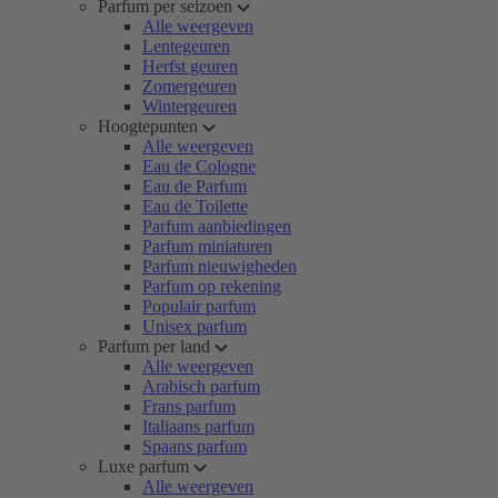
Parfum per seizoen
Alle weergeven
Lentegeuren
Herfst geuren
Zomergeuren
Wintergeuren
Hoogtepunten
Alle weergeven
Eau de Cologne
Eau de Parfum
Eau de Toilette
Parfum aanbiedingen
Parfum miniaturen
Parfum nieuwigheden
Parfum op rekening
Populair parfum
Unisex parfum
Parfum per land
Alle weergeven
Arabisch parfum
Frans parfum
Italiaans parfum
Spaans parfum
Luxe parfum
Alle weergeven