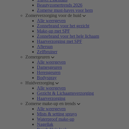
Beautyzomertrends 2026
Zomerse must-haves voor hem
Zomerverzorging voor de huid
Alle weergeven
Zonnebrand voor het gezicht
Make-up met SPF
Zonnebrand voor het hele lichaam
Haarverzorging met SPF
Aftersun
Zelfbruiner
Zomergeuren
Alle weergeven
Damesgeuren
Herengeuren
Bodyspray
Huidverzorging
Alle weergeven
Gezicht & Lichaamsverzorging
Haarverzorging
Zomerse make-up en trends
Alle weergeven
Mists & setting sprays
Waterproof make-up
Nagellak