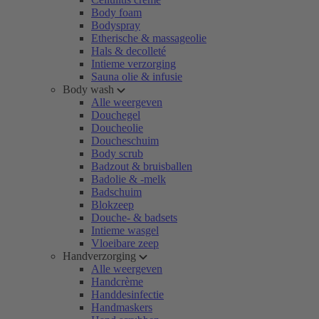
Body foam
Bodyspray
Etherische & massageolie
Hals & decolleté
Intieme verzorging
Sauna olie & infusie
Body wash
Alle weergeven
Douchegel
Doucheolie
Doucheschuim
Body scrub
Badzout & bruisballen
Badolie & -melk
Badschuim
Blokzeep
Douche- & badsets
Intieme wasgel
Vloeibare zeep
Handverzorging
Alle weergeven
Handcrème
Handdesinfectie
Handmaskers