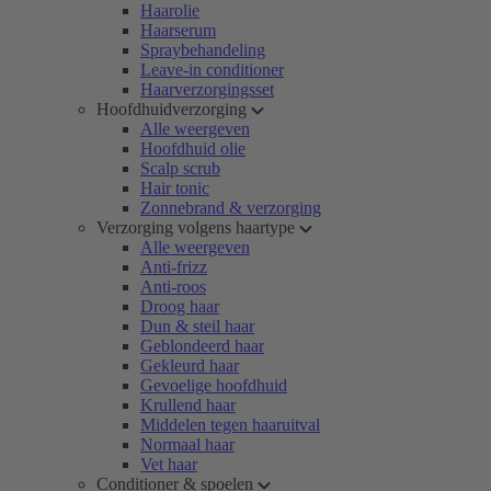
Haarolie
Haarserum
Spraybehandeling
Leave-in conditioner
Haarverzorgingsset
Hoofdhuidverzorging
Alle weergeven
Hoofdhuid olie
Scalp scrub
Hair tonic
Zonnebrand & verzorging
Verzorging volgens haartype
Alle weergeven
Anti-frizz
Anti-roos
Droog haar
Dun & steil haar
Geblondeerd haar
Gekleurd haar
Gevoelige hoofdhuid
Krullend haar
Middelen tegen haaruitval
Normaal haar
Vet haar
Conditioner & spoelen