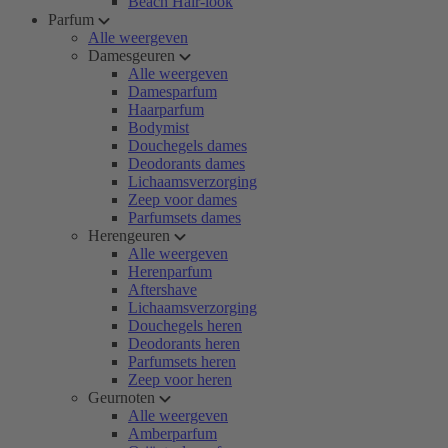
Beach Hair-look
Parfum
Alle weergeven
Damesgeuren
Alle weergeven
Damesparfum
Haarparfum
Bodymist
Douchegels dames
Deodorants dames
Lichaamsverzorging
Zeep voor dames
Parfumsets dames
Herengeuren
Alle weergeven
Herenparfum
Aftershave
Lichaamsverzorging
Douchegels heren
Deodorants heren
Parfumsets heren
Zeep voor heren
Geurnoten
Alle weergeven
Amberparfum