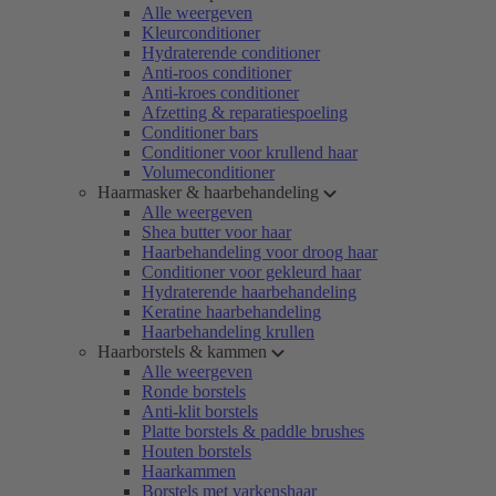
Alle weergeven
Kleurconditioner
Hydraterende conditioner
Anti-roos conditioner
Anti-kroes conditioner
Afzetting & reparatiespoeling
Conditioner bars
Conditioner voor krullend haar
Volumeconditioner
Haarmasker & haarbehandeling
Alle weergeven
Shea butter voor haar
Haarbehandeling voor droog haar
Conditioner voor gekleurd haar
Hydraterende haarbehandeling
Keratine haarbehandeling
Haarbehandeling krullen
Haarborstels & kammen
Alle weergeven
Ronde borstels
Anti-klit borstels
Platte borstels & paddle brushes
Houten borstels
Haarkammen
Borstels met varkenshaar