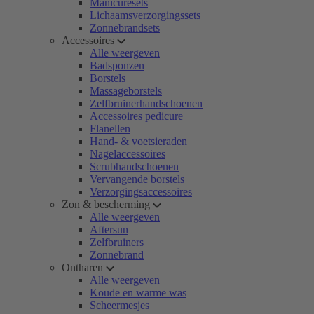
Manicuresets
Lichaamsverzorgingssets
Zonnebrandsets
Accessoires
Alle weergeven
Badsponzen
Borstels
Massageborstels
Zelfbruinerhandschoenen
Accessoires pedicure
Flanellen
Hand- & voetsieraden
Nagelaccessoires
Scrubhandschoenen
Vervangende borstels
Verzorgingsaccessoires
Zon & bescherming
Alle weergeven
Aftersun
Zelfbruiners
Zonnebrand
Ontharen
Alle weergeven
Koude en warme was
Scheermesjes