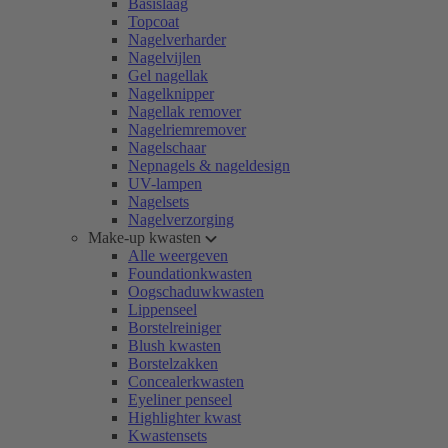
Basislaag
Topcoat
Nagelverharder
Nagelvijlen
Gel nagellak
Nagelknipper
Nagellak remover
Nagelriemremover
Nagelschaar
Nepnagels & nageldesign
UV-lampen
Nagelsets
Nagelverzorging
Make-up kwasten
Alle weergeven
Foundationkwasten
Oogschaduwkwasten
Lippenseel
Borstelreiniger
Blush kwasten
Borstelzakken
Concealerkwasten
Eyeliner penseel
Highlighter kwast
Kwastensets