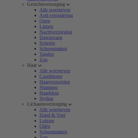
Gezichtsverzorging
Alle weergeven
Anti-veroudering
Ogen
Lippen
Nachtverzorging
Dagopvang
Scheren
Schoonmaken
Tanden
Zon
Haar
Alle weergeven
Conditioner
Haarverzorging
Shampoo
Haarkleur
Styling
Lichaamsverzorging
Alle weergeven
Hand & Voet
Lotions
Oliën
Schoonmaken
Zon