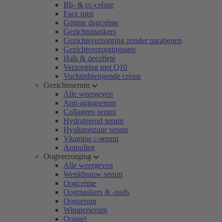
Bb- & cc-crème
Face mist
Getinte dagcrème
Gezichtsmaskers
Gezichtsverzorging zonder parabenen
Gezichtverzorgingssets
Hals & decolleté
Verzorging met Q10
Vochtinbrengende crème
Gezichtsserum
Alle weergeven
Anti-agingserum
Collageen serum
Hydraterend serum
Hyaluronzuur serum
Vitamine c-serum
Ampullen
Oogverzorging
Alle weergeven
Wenkbrauw serum
Oogcrème
Oogmaskers & -pads
Oogserum
Wimperserum
Ooggel