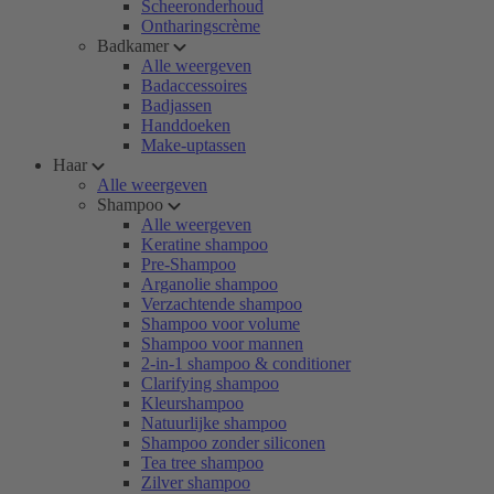
Scheeronderhoud
Ontharingscrème
Badkamer
Alle weergeven
Badaccessoires
Badjassen
Handdoeken
Make-uptassen
Haar
Alle weergeven
Shampoo
Alle weergeven
Keratine shampoo
Pre-Shampoo
Arganolie shampoo
Verzachtende shampoo
Shampoo voor volume
Shampoo voor mannen
2-in-1 shampoo & conditioner
Clarifying shampoo
Kleurshampoo
Natuurlijke shampoo
Shampoo zonder siliconen
Tea tree shampoo
Zilver shampoo