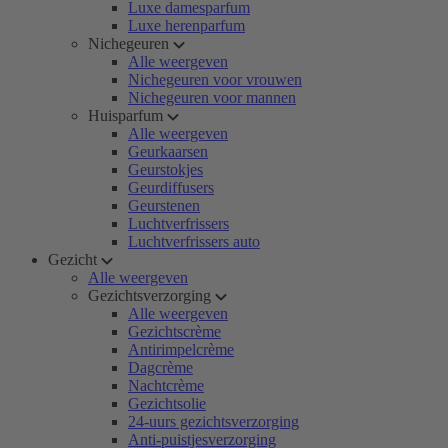
Luxe damesparfum
Luxe herenparfum
Nichegeuren
Alle weergeven
Nichegeuren voor vrouwen
Nichegeuren voor mannen
Huisparfum
Alle weergeven
Geurkaarsen
Geurstokjes
Geurdiffusers
Geurstenen
Luchtverfrissers
Luchtverfrissers auto
Gezicht
Alle weergeven
Gezichtsverzorging
Alle weergeven
Gezichtscrème
Antirimpelcrème
Dagcrème
Nachtcrème
Gezichtsolie
24-uurs gezichtsverzorging
Anti-puistjesverzorging