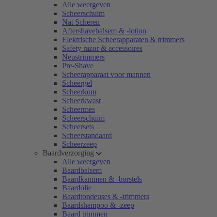
Alle weergeven
Scheerschuim
Nat Scheren
Aftershavebalsem & -lotion
Elektrische Scheerapparaten & trimmers
Safety razor & accessoires
Neustrimmers
Pre-Shave
Scheerapparaat voor mannen
Scheergel
Scheerkom
Scheerkwast
Scheermes
Scheerschuim
Scheersets
Scheerstandaard
Scheerzeep
Baardverzorging
Alle weergeven
Baardbalsem
Baardkammen & -borstels
Baardolie
Baardtondeuses & -trimmers
Baardshampoo & -zeep
Baard trimmen