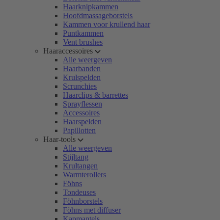
Haarknipkammen
Hoofdmassageborstels
Kammen voor krullend haar
Puntkammen
Vent brushes
Haaraccessoires
Alle weergeven
Haarbanden
Krulspelden
Scrunchies
Haarclips & barrettes
Sprayflessen
Accessoires
Haarspelden
Papillotten
Haar-tools
Alle weergeven
Stijltang
Krultangen
Warmterollers
Föhns
Tondeuses
Föhnborstels
Föhns met diffuser
Kapmantels