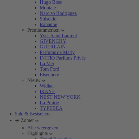
Hugo Boss
Montale
Narciso Rodriguez
Shiseido
Rabanne
Premiummerken
Yves Saint Laurent
GIVENCHY
GUERLAIN
Parfums de Marly
INITIO Parfums Privés
La Mer
Tom Ford
Eisenberg
Nieuw
Widian
IRÄYE
NEST NEW YORK
La Prairie
TYPEBEA
Sale & Bestsellers
☀️ Zomer
Alle weergeven
Highlights
Travel Essentials