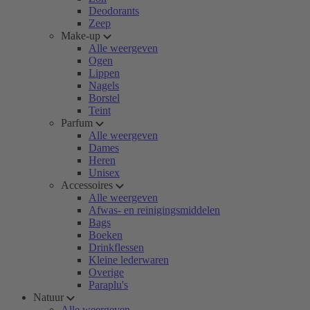
Deodorants
Zeep
Make-up
Alle weergeven
Ogen
Lippen
Nagels
Borstel
Teint
Parfum
Alle weergeven
Dames
Heren
Unisex
Accessoires
Alle weergeven
Afwas- en reinigingsmiddelen
Bags
Boeken
Drinkflessen
Kleine lederwaren
Overige
Paraplu's
Natuur
Alle weergeven