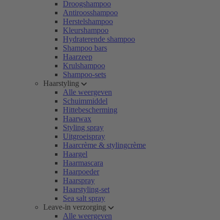
Droogshampoo
Antiroosshampoo
Herstelshampoo
Kleurshampoo
Hydraterende shampoo
Shampoo bars
Haarzeep
Krulshampoo
Shampoo-sets
Haarstyling
Alle weergeven
Schuimmiddel
Hittebescherming
Haarwax
Styling spray
Uitgroeispray
Haarcrème & stylingcrème
Haargel
Haarmascara
Haarpoeder
Haarspray
Haarstyling-set
Sea salt spray
Leave-in verzorging
Alle weergeven