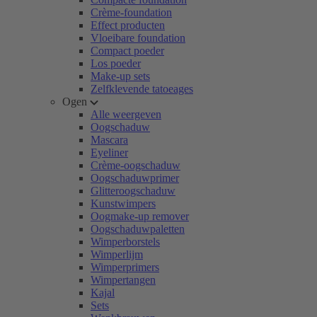
Crème-foundation
Effect producten
Vloeibare foundation
Compact poeder
Los poeder
Make-up sets
Zelfklevende tatoeages
Ogen
Alle weergeven
Oogschaduw
Mascara
Eyeliner
Crème-oogschaduw
Oogschaduwprimer
Glitteroogschaduw
Kunstwimpers
Oogmake-up remover
Oogschaduwpaletten
Wimperborstels
Wimperlijm
Wimperprimers
Wimpertangen
Kajal
Sets