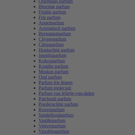
Oriëntaals parfum
Bloemig parfum
Fruitig parfum
Fris parfum
Appelparfum
Aromatisch parfum
Bergamotparfum
Chypreparfum
Citrusparfum
Houtachtig parfum
Jasmijnparfum
Kokosparfum
Kruidig parfum
Muskus parfum
Oud parfum
Parfum fris linnen
Parfum molecuul
Parfum van lelietje-van-dalen
Patchouli parfum
Poederachtig parfum
Rozenparfum
Sandelhoutparfum
Vanilleparfum
Vetiverparfum
Viooltjesparfum