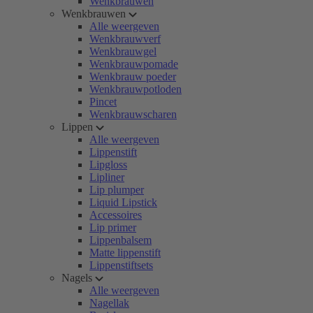
Wenkbrauwen
Wenkbrauwen
Alle weergeven
Wenkbrauwverf
Wenkbrauwgel
Wenkbrauwpomade
Wenkbrauw poeder
Wenkbrauwpotloden
Pincet
Wenkbrauwscharen
Lippen
Alle weergeven
Lippenstift
Lipgloss
Lipliner
Lip plumper
Liquid Lipstick
Accessoires
Lip primer
Lippenbalsem
Matte lippenstift
Lippenstiftsets
Nagels
Alle weergeven
Nagellak