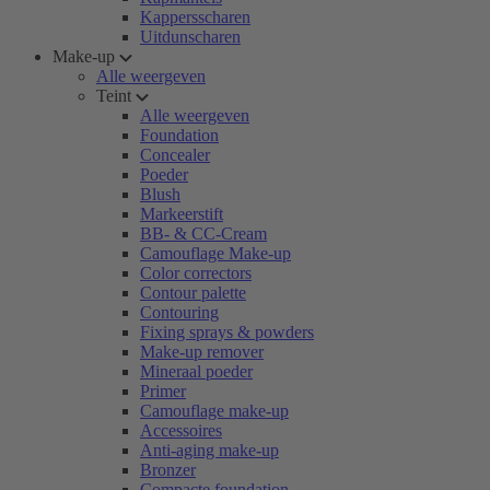
Kappersscharen
Uitdunscharen
Make-up
Alle weergeven
Teint
Alle weergeven
Foundation
Concealer
Poeder
Blush
Markeerstift
BB- & CC-Cream
Camouflage Make-up
Color correctors
Contour palette
Contouring
Fixing sprays & powders
Make-up remover
Mineraal poeder
Primer
Camouflage make-up
Accessoires
Anti-aging make-up
Bronzer
Compacte foundation