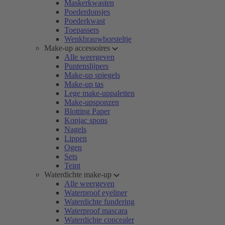
Maskerkwasten
Poederdonsjes
Poederkwast
Toepassers
Wenkbrauwborsteltje
Make-up accessoires
Alle weergeven
Puntenslijpers
Make-up spiegels
Make-up tas
Lege make-uppaletten
Make-upsponzen
Blotting Paper
Konjac spons
Nagels
Lippen
Ogen
Sets
Teint
Waterdichte make-up
Alle weergeven
Waterproof eyeliner
Waterdichte fundering
Waterproof mascara
Waterdichte concealer