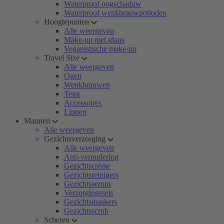
Waterproof oogschaduw
Waterproof wenkbrauwpotloden
Hoogtepunten
Alle weergeven
Make-up met glans
Veganistische make-up
Travel Size
Alle weergeven
Ogen
Wenkbrauwen
Teint
Accessoires
Lippen
Mannen
Alle weergeven
Gezichtsverzorging
Alle weergeven
Anti-veroudering
Gezichtscrème
Gezichtsreinigers
Gezichtsserum
Verzorgingssets
Gezichtsmaskers
Gezichtsscrub
Scheren