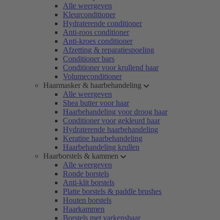
Alle weergeven
Kleurconditioner
Hydraterende conditioner
Anti-roos conditioner
Anti-kroes conditioner
Afzetting & reparatiespoeling
Conditioner bars
Conditioner voor krullend haar
Volumeconditioner
Haarmasker & haarbehandeling
Alle weergeven
Shea butter voor haar
Haarbehandeling voor droog haar
Conditioner voor gekleurd haar
Hydraterende haarbehandeling
Keratine haarbehandeling
Haarbehandeling krullen
Haarborstels & kammen
Alle weergeven
Ronde borstels
Anti-klit borstels
Platte borstels & paddle brushes
Houten borstels
Haarkammen
Borstels met varkenshaar