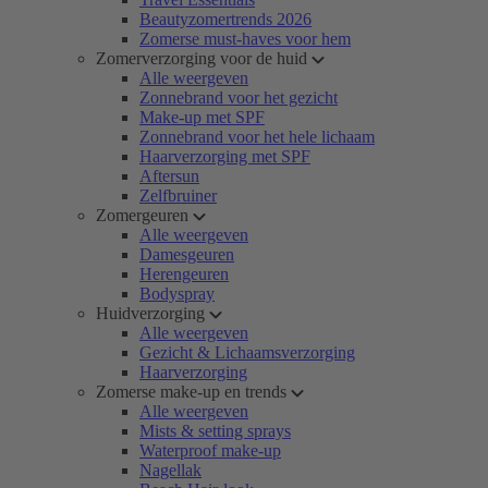
Beautyzomertrends 2026
Zomerse must-haves voor hem
Zomerverzorging voor de huid
Alle weergeven
Zonnebrand voor het gezicht
Make-up met SPF
Zonnebrand voor het hele lichaam
Haarverzorging met SPF
Aftersun
Zelfbruiner
Zomergeuren
Alle weergeven
Damesgeuren
Herengeuren
Bodyspray
Huidverzorging
Alle weergeven
Gezicht & Lichaamsverzorging
Haarverzorging
Zomerse make-up en trends
Alle weergeven
Mists & setting sprays
Waterproof make-up
Nagellak