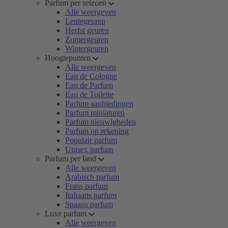
Parfum per seizoen
Alle weergeven
Lentegeuren
Herfst geuren
Zomergeuren
Wintergeuren
Hoogtepunten
Alle weergeven
Eau de Cologne
Eau de Parfum
Eau de Toilette
Parfum aanbiedingen
Parfum miniaturen
Parfum nieuwigheden
Parfum op rekening
Populair parfum
Unisex parfum
Parfum per land
Alle weergeven
Arabisch parfum
Frans parfum
Italiaans parfum
Spaans parfum
Luxe parfum
Alle weergeven