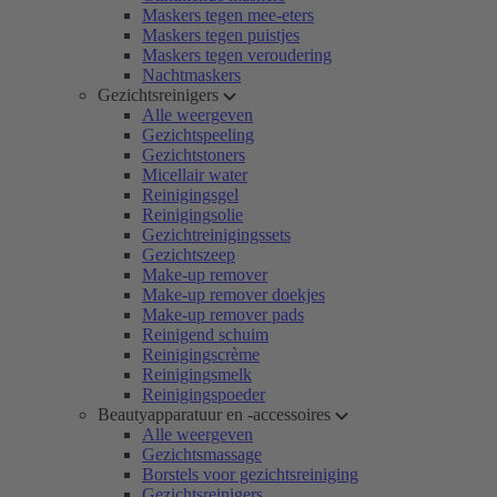
Maskers tegen mee-eters
Maskers tegen puistjes
Maskers tegen veroudering
Nachtmaskers
Gezichtsreinigers
Alle weergeven
Gezichtspeeling
Gezichtstoners
Micellair water
Reinigingsgel
Reinigingsolie
Gezichtreinigingssets
Gezichtszeep
Make-up remover
Make-up remover doekjes
Make-up remover pads
Reinigend schuim
Reinigingscrème
Reinigingsmelk
Reinigingspoeder
Beautyapparatuur en -accessoires
Alle weergeven
Gezichtsmassage
Borstels voor gezichtsreiniging
Gezichtsreinigers