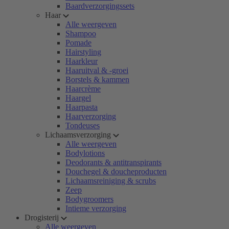
Baardverzorgingssets
Haar
Alle weergeven
Shampoo
Pomade
Hairstyling
Haarkleur
Haaruitval & -groei
Borstels & kammen
Haarcrème
Haargel
Haarpasta
Haarverzorging
Tondeuses
Lichaamsverzorging
Alle weergeven
Bodylotions
Deodorants & antitranspirants
Douchegel & doucheproducten
Lichaamsreiniging & scrubs
Zeep
Bodygroomers
Intieme verzorging
Drogisterij
Alle weergeven