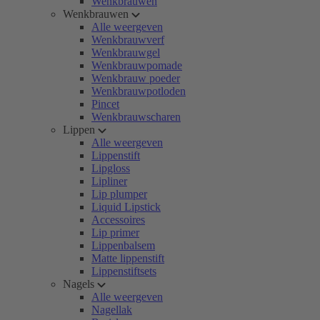
Wenkbrauwen
Wenkbrauwen
Alle weergeven
Wenkbrauwverf
Wenkbrauwgel
Wenkbrauwpomade
Wenkbrauw poeder
Wenkbrauwpotloden
Pincet
Wenkbrauwscharen
Lippen
Alle weergeven
Lippenstift
Lipgloss
Lipliner
Lip plumper
Liquid Lipstick
Accessoires
Lip primer
Lippenbalsem
Matte lippenstift
Lippenstiftsets
Nagels
Alle weergeven
Nagellak