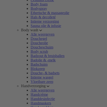
Body foam
Bodyspray
Etherische & massageolie
Hals & decolleté
Intieme verzorging
Sauna olie & infusie
Body wash
Alle weergeven
Douchegel
Doucheolie
Doucheschuim
Body scrub
Badzout & bruisballen
Badolie & -melk
Badschuim
Blokzeep
Douche- & badsets
Intieme wasgel
Vloeibare zeep
Handverzorging
Alle weergeven
Handcrème
Handdesinfectie
Handmaskers