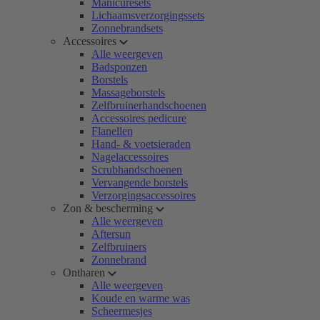
Manicuresets
Lichaamsverzorgingssets
Zonnebrandsets
Accessoires
Alle weergeven
Badsponzen
Borstels
Massageborstels
Zelfbruinerhandschoenen
Accessoires pedicure
Flanellen
Hand- & voetsieraden
Nagelaccessoires
Scrubhandschoenen
Vervangende borstels
Verzorgingsaccessoires
Zon & bescherming
Alle weergeven
Aftersun
Zelfbruiners
Zonnebrand
Ontharen
Alle weergeven
Koude en warme was
Scheermesjes