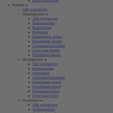
Beach Hair-look
Parfum
Alle weergeven
Damesgeuren
Alle weergeven
Damesparfum
Haarparfum
Bodymist
Douchegels dames
Deodorants dames
Lichaamsverzorging
Zeep voor dames
Parfumsets dames
Herengeuren
Alle weergeven
Herenparfum
Aftershave
Lichaamsverzorging
Douchegels heren
Deodorants heren
Parfumsets heren
Zeep voor heren
Geurnoten
Alle weergeven
Amberparfum