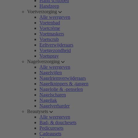
Hand scrubben
Handzeep
Voetverzorging
Alle weergeven
Voetenbad
Voetcrème
Voetmaskers
Voetscrub
Eeltverwijderaars
Voetgezondheid
Voetspray
Nagelverzorging
Alle weergeven
Nagelvijlen
Nagelriemverwijderaars
Nagelknippers & -tangen
Nagelolie & -penselen
Nagelscharen
Nagellak
Nagelverharder
Beautysets
Alle weergeven
Bad- & douchesets
Pedicuresets
Cadeausets