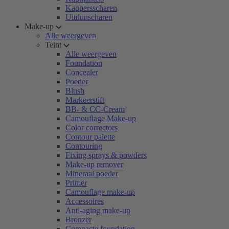
Kappersscharen
Uitdunscharen
Make-up
Alle weergeven
Teint
Alle weergeven
Foundation
Concealer
Poeder
Blush
Markeerstift
BB- & CC-Cream
Camouflage Make-up
Color correctors
Contour palette
Contouring
Fixing sprays & powders
Make-up remover
Mineraal poeder
Primer
Camouflage make-up
Accessoires
Anti-aging make-up
Bronzer
Compacte foundation