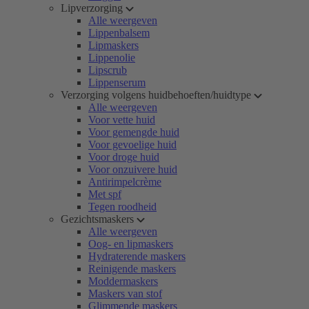
Lipverzorging
Alle weergeven
Lippenbalsem
Lipmaskers
Lippenolie
Lipscrub
Lippenserum
Verzorging volgens huidbehoeften/huidtype
Alle weergeven
Voor vette huid
Voor gemengde huid
Voor gevoelige huid
Voor droge huid
Voor onzuivere huid
Antirimpelcrème
Met spf
Tegen roodheid
Gezichtsmaskers
Alle weergeven
Oog- en lipmaskers
Hydraterende maskers
Reinigende maskers
Moddermaskers
Maskers van stof
Glimmende maskers