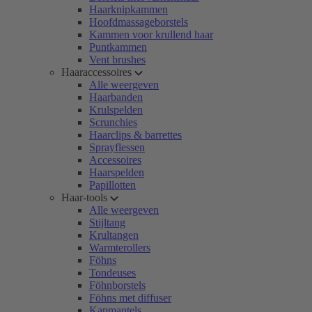
Haarknipkammen
Hoofdmassageborstels
Kammen voor krullend haar
Puntkammen
Vent brushes
Haaraccessoires
Alle weergeven
Haarbanden
Krulspelden
Scrunchies
Haarclips & barrettes
Sprayflessen
Accessoires
Haarspelden
Papillotten
Haar-tools
Alle weergeven
Stijltang
Krultangen
Warmterollers
Föhns
Tondeuses
Föhnborstels
Föhns met diffuser
Kapmantels