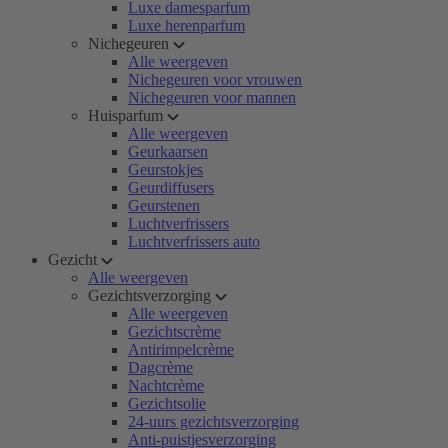
Luxe damesparfum
Luxe herenparfum
Nichegeuren
Alle weergeven
Nichegeuren voor vrouwen
Nichegeuren voor mannen
Huisparfum
Alle weergeven
Geurkaarsen
Geurstokjes
Geurdiffusers
Geurstenen
Luchtverfrissers
Luchtverfrissers auto
Gezicht
Alle weergeven
Gezichtsverzorging
Alle weergeven
Gezichtscrème
Antirimpelcrème
Dagcrème
Nachtcrème
Gezichtsolie
24-uurs gezichtsverzorging
Anti-puistjesverzorging