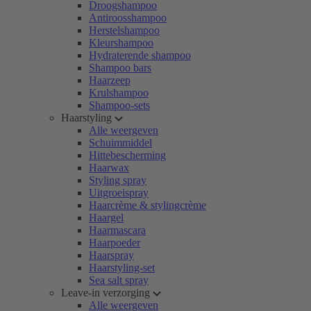
Droogshampoo
Antiroosshampoo
Herstelshampoo
Kleurshampoo
Hydraterende shampoo
Shampoo bars
Haarzeep
Krulshampoo
Shampoo-sets
Haarstyling
Alle weergeven
Schuimmiddel
Hittebescherming
Haarwax
Styling spray
Uitgroeispray
Haarcrème & stylingcrème
Haargel
Haarmascara
Haarpoeder
Haarspray
Haarstyling-set
Sea salt spray
Leave-in verzorging
Alle weergeven