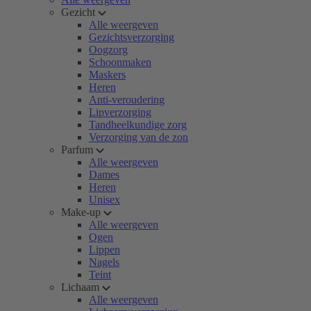
Gezicht
Alle weergeven
Gezichtsverzorging
Oogzorg
Schoonmaken
Maskers
Heren
Anti-veroudering
Lipverzorging
Tandheelkundige zorg
Verzorging van de zon
Parfum
Alle weergeven
Dames
Heren
Unisex
Make-up
Alle weergeven
Ogen
Lippen
Nagels
Teint
Lichaam
Alle weergeven