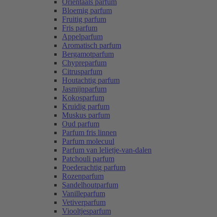
Oriëntaals parfum
Bloemig parfum
Fruitig parfum
Fris parfum
Appelparfum
Aromatisch parfum
Bergamotparfum
Chypreparfum
Citrusparfum
Houtachtig parfum
Jasmijnparfum
Kokosparfum
Kruidig parfum
Muskus parfum
Oud parfum
Parfum fris linnen
Parfum molecuul
Parfum van lelietje-van-dalen
Patchouli parfum
Poederachtig parfum
Rozenparfum
Sandelhoutparfum
Vanilleparfum
Vetiverparfum
Viooltjesparfum