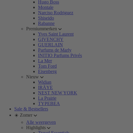
Hugo Boss
Montale
Narciso Rodriguez
Shiseido
Rabanne
Premiummerken
Yves Saint Laurent
GIVENCHY
GUERLAIN
Parfums de Marly
INITIO Parfums Privés
La Mer
Tom Ford
Eisenberg
Nieuw
Widian
IRÄYE
NEST NEW YORK
La Prairie
TYPEBEA
Sale & Bestsellers
☀️ Zomer
Alle weergeven
Highlights
Travel Essentials