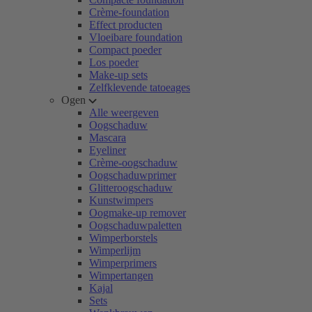
Crème-foundation
Effect producten
Vloeibare foundation
Compact poeder
Los poeder
Make-up sets
Zelfklevende tatoeages
Ogen
Alle weergeven
Oogschaduw
Mascara
Eyeliner
Crème-oogschaduw
Oogschaduwprimer
Glitteroogschaduw
Kunstwimpers
Oogmake-up remover
Oogschaduwpaletten
Wimperborstels
Wimperlijm
Wimperprimers
Wimpertangen
Kajal
Sets