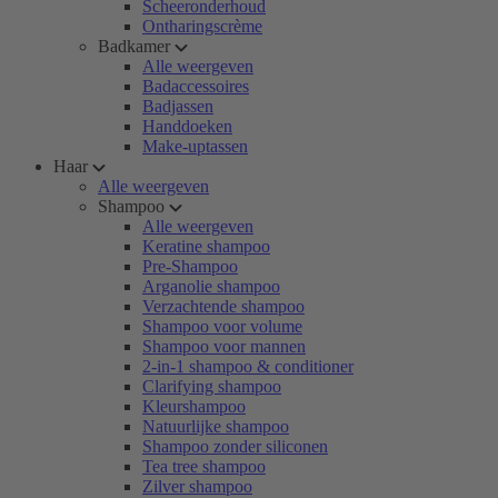
Scheeronderhoud
Ontharingscrème
Badkamer
Alle weergeven
Badaccessoires
Badjassen
Handdoeken
Make-uptassen
Haar
Alle weergeven
Shampoo
Alle weergeven
Keratine shampoo
Pre-Shampoo
Arganolie shampoo
Verzachtende shampoo
Shampoo voor volume
Shampoo voor mannen
2-in-1 shampoo & conditioner
Clarifying shampoo
Kleurshampoo
Natuurlijke shampoo
Shampoo zonder siliconen
Tea tree shampoo
Zilver shampoo