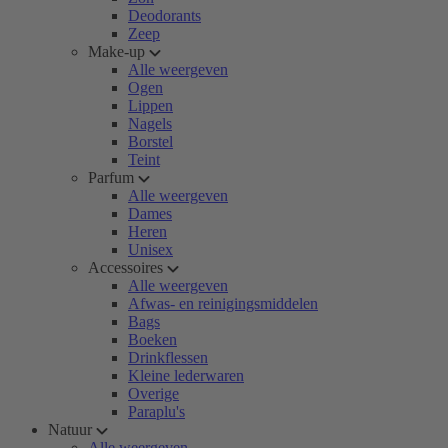
Deodorants
Zeep
Make-up
Alle weergeven
Ogen
Lippen
Nagels
Borstel
Teint
Parfum
Alle weergeven
Dames
Heren
Unisex
Accessoires
Alle weergeven
Afwas- en reinigingsmiddelen
Bags
Boeken
Drinkflessen
Kleine lederwaren
Overige
Paraplu's
Natuur
Alle weergeven