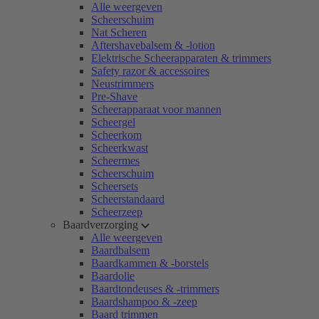
Alle weergeven
Scheerschuim
Nat Scheren
Aftershavebalsem & -lotion
Elektrische Scheerapparaten & trimmers
Safety razor & accessoires
Neustrimmers
Pre-Shave
Scheerapparaat voor mannen
Scheergel
Scheerkom
Scheerkwast
Scheermes
Scheerschuim
Scheersets
Scheerstandaard
Scheerzeep
Baardverzorging
Alle weergeven
Baardbalsem
Baardkammen & -borstels
Baardolie
Baardtondeuses & -trimmers
Baardshampoo & -zeep
Baard trimmen