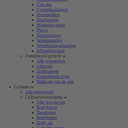
Gua sha
Cosmeticaspiegel
Dermarollers
Haarbanden
Maskerkwasten
Pincet
Slaapmaskers
Wattenstaafjes
Wenkbrauwschaartjes
Wimperborstels
Zonnebrand gezicht
Alle weergeven
Aftersun
Zelfbruiners
Zonnebrandcrème
Make-up van de zon
Lichaam
Alle weergeven
Lichaamsverzorging
Alle weergeven
Bodylotion
Deodorant
Bodybutter
Body oil
Cellulitis creme