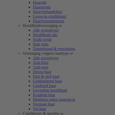
Haarolie
Haarserum
Spraybehandeling
Leave-in conditioner
Haarverzorgingsset
Hoofdhuidverzorging
Alle weergeven
Hoofdhuid olie
Scalp scrub
Hair tonic
Zonnebrand & verzorging
Verzorging volgens haartype
Alle weergeven
Anti-frizz
Anti-roos
Droog haar
Dun & steil haar
Geblondeerd haar
Gekleurd haar
Gevoelige hoofdhuid
Krullend haar
Middelen tegen haaruitval
Normaal haar
Vet haar
Conditioner & spoelen