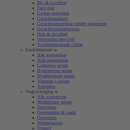
Bb- & cc-crème
Face mist
Getinte dagcrème
Gezichtsmaskers
Gezichtsverzorging zonder parabenen
Gezichtverzorgingssets
Hals & decolleté
Verzorging met Q10
Vochtinbrengende crème
Gezichtsserum
Alle weergeven
Anti-agingserum
Collageen serum
Hydraterend serum
Hyaluronzuur serum
Vitamine c-serum
Ampullen
Oogverzorging
Alle weergeven
Wenkbrauw serum
Oogcrème
Oogmaskers & -pads
Oogserum
Wimperserum
Ooggel