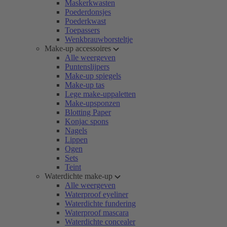
Maskerkwasten
Poederdonsjes
Poederkwast
Toepassers
Wenkbrauwborsteltje
Make-up accessoires
Alle weergeven
Puntenslijpers
Make-up spiegels
Make-up tas
Lege make-uppaletten
Make-upsponzen
Blotting Paper
Konjac spons
Nagels
Lippen
Ogen
Sets
Teint
Waterdichte make-up
Alle weergeven
Waterproof eyeliner
Waterdichte fundering
Waterproof mascara
Waterdichte concealer