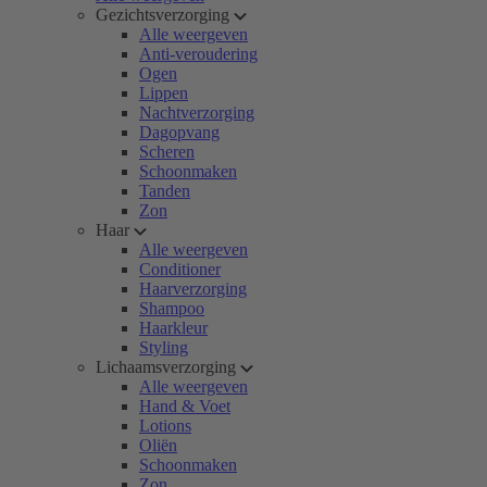
Gezichtsverzorging
Alle weergeven
Anti-veroudering
Ogen
Lippen
Nachtverzorging
Dagopvang
Scheren
Schoonmaken
Tanden
Zon
Haar
Alle weergeven
Conditioner
Haarverzorging
Shampoo
Haarkleur
Styling
Lichaamsverzorging
Alle weergeven
Hand & Voet
Lotions
Oliën
Schoonmaken
Zon