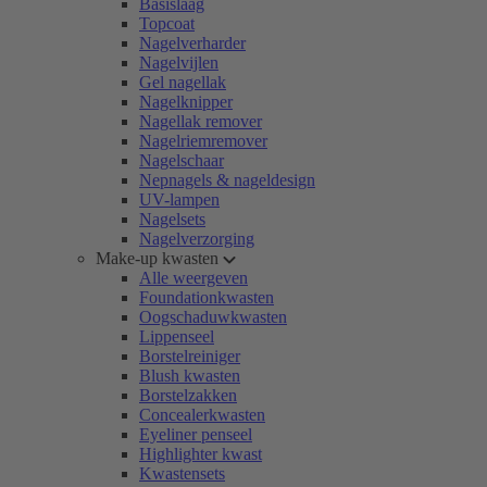
Basislaag
Topcoat
Nagelverharder
Nagelvijlen
Gel nagellak
Nagelknipper
Nagellak remover
Nagelriemremover
Nagelschaar
Nepnagels & nageldesign
UV-lampen
Nagelsets
Nagelverzorging
Make-up kwasten
Alle weergeven
Foundationkwasten
Oogschaduwkwasten
Lippenseel
Borstelreiniger
Blush kwasten
Borstelzakken
Concealerkwasten
Eyeliner penseel
Highlighter kwast
Kwastensets