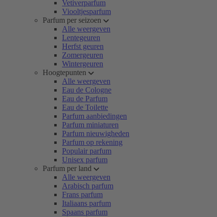
Vetiverparfum
Viooltjesparfum
Parfum per seizoen
Alle weergeven
Lentegeuren
Herfst geuren
Zomergeuren
Wintergeuren
Hoogtepunten
Alle weergeven
Eau de Cologne
Eau de Parfum
Eau de Toilette
Parfum aanbiedingen
Parfum miniaturen
Parfum nieuwigheden
Parfum op rekening
Populair parfum
Unisex parfum
Parfum per land
Alle weergeven
Arabisch parfum
Frans parfum
Italiaans parfum
Spaans parfum