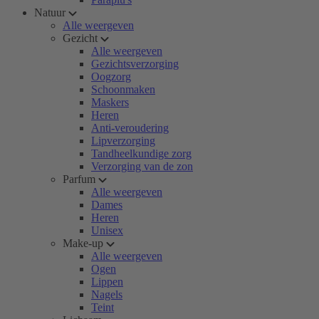
Natuur
Alle weergeven
Gezicht
Alle weergeven
Gezichtsverzorging
Oogzorg
Schoonmaken
Maskers
Heren
Anti-veroudering
Lipverzorging
Tandheelkundige zorg
Verzorging van de zon
Parfum
Alle weergeven
Dames
Heren
Unisex
Make-up
Alle weergeven
Ogen
Lippen
Nagels
Teint