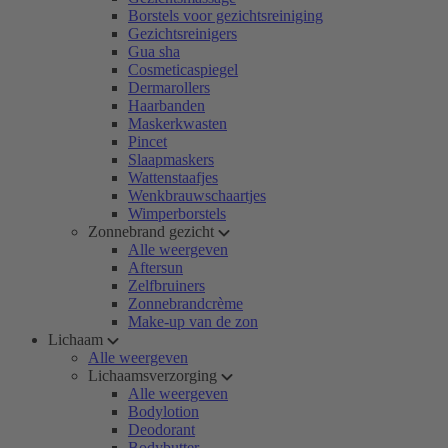
Borstels voor gezichtsreiniging
Gezichtsreinigers
Gua sha
Cosmeticaspiegel
Dermarollers
Haarbanden
Maskerkwasten
Pincet
Slaapmaskers
Wattenstaafjes
Wenkbrauwschaartjes
Wimperborstels
Zonnebrand gezicht
Alle weergeven
Aftersun
Zelfbruiners
Zonnebrandcrème
Make-up van de zon
Lichaam
Alle weergeven
Lichaamsverzorging
Alle weergeven
Bodylotion
Deodorant
Bodybutter