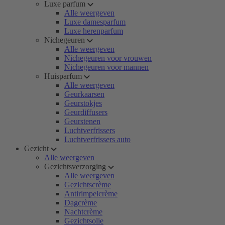
Luxe parfum
Alle weergeven
Luxe damesparfum
Luxe herenparfum
Nichegeuren
Alle weergeven
Nichegeuren voor vrouwen
Nichegeuren voor mannen
Huisparfum
Alle weergeven
Geurkaarsen
Geurstokjes
Geurdiffusers
Geurstenen
Luchtverfrissers
Luchtverfrissers auto
Gezicht
Alle weergeven
Gezichtsverzorging
Alle weergeven
Gezichtscrème
Antirimpelcrème
Dagcrème
Nachtcrème
Gezichtsolie