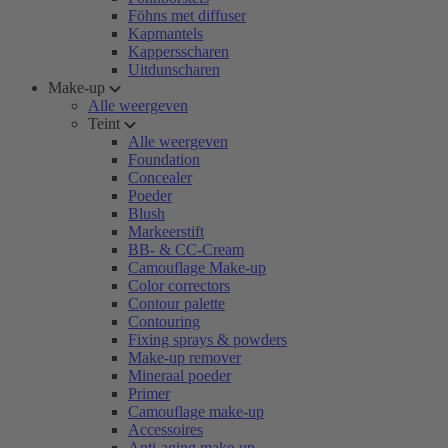
Föhns met diffuser
Kapmantels
Kappersscharen
Uitdunscharen
Make-up
Alle weergeven
Teint
Alle weergeven
Foundation
Concealer
Poeder
Blush
Markeerstift
BB- & CC-Cream
Camouflage Make-up
Color correctors
Contour palette
Contouring
Fixing sprays & powders
Make-up remover
Mineraal poeder
Primer
Camouflage make-up
Accessoires
Anti-aging make-up