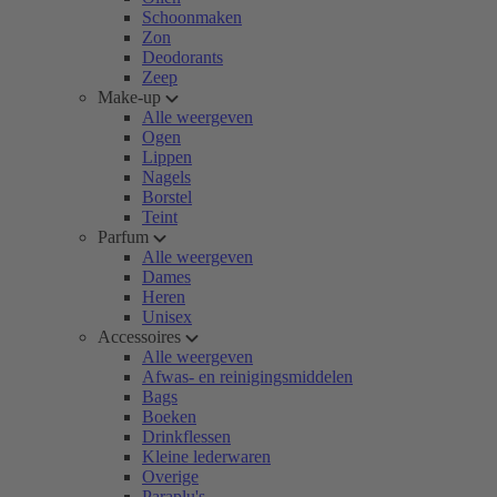
Schoonmaken
Zon
Deodorants
Zeep
Make-up
Alle weergeven
Ogen
Lippen
Nagels
Borstel
Teint
Parfum
Alle weergeven
Dames
Heren
Unisex
Accessoires
Alle weergeven
Afwas- en reinigingsmiddelen
Bags
Boeken
Drinkflessen
Kleine lederwaren
Overige
Paraplu's