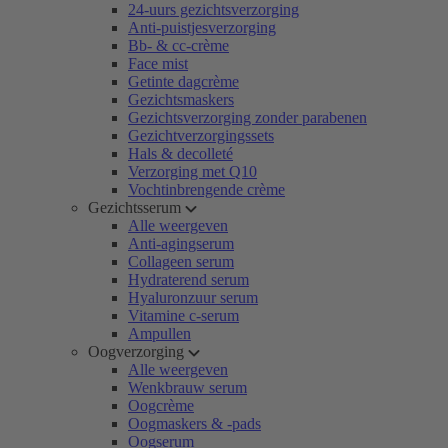
24-uurs gezichtsverzorging
Anti-puistjesverzorging
Bb- & cc-crème
Face mist
Getinte dagcrème
Gezichtsmaskers
Gezichtsverzorging zonder parabenen
Gezichtverzorgingssets
Hals & decolleté
Verzorging met Q10
Vochtinbrengende crème
Gezichtsserum
Alle weergeven
Anti-agingserum
Collageen serum
Hydraterend serum
Hyaluronzuur serum
Vitamine c-serum
Ampullen
Oogverzorging
Alle weergeven
Wenkbrauw serum
Oogcrème
Oogmaskers & -pads
Oogserum