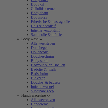
Body oil
Cellulitis creme
Body foam
Bodyspray
Etherische & massageolie
Hals & decolleté
Intieme verzorging
Sauna olie & infusie
Body wash
Alle weergeven
Douchegel
Doucheolie
Doucheschuim
Body scrub
Badzout & bruisballen
Badolie & -melk
Badschuim
Blokzeep
Douche- & badsets
Intieme wasgel
Vloeibare zeep
Handverzorging
Alle weergeven
Handcrème