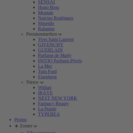
SENSAI
Hugo Boss
Montale
Narciso Rodriguez
Shiseido
Rabanne
Premiummerken
Yves Saint Laurent
GIVENCHY
GUERLAIN
Parfums de Marly
INITIO Parfums Privés
La Mer
Tom Ford
Eisenberg
Nieuw
Widian
IRÄYE
NEST NEW YORK
Farmacy Beauty
La Prairie
TYPEBEA
Promo
☀️ Zomer
Alle weergeven