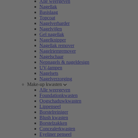
Alle weergeven
Nagellak
Basislaag
Topcoat
Nagelverharder
Nagelvijlen
Gel nagellak
Nagelknipper
Nagellak remover
Nagelriemremover
Nagelschaar
Nepnagels & nageldesign
UV-lampen
Nagelsets
Nagelverzorging
Make-up kwasten
Alle weergeven
Foundationkwasten
Oogschaduwkwasten
Lippenseel
Borstelreiniger
Blush kwasten
Borstelzakken
Concealerkwasten
Eyeliner penseel