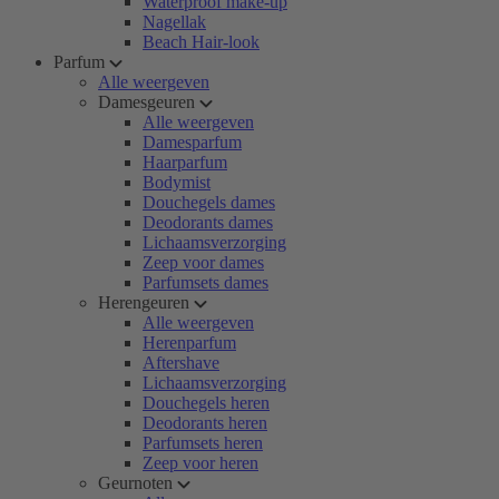
Waterproof make-up
Nagellak
Beach Hair-look
Parfum
Alle weergeven
Damesgeuren
Alle weergeven
Damesparfum
Haarparfum
Bodymist
Douchegels dames
Deodorants dames
Lichaamsverzorging
Zeep voor dames
Parfumsets dames
Herengeuren
Alle weergeven
Herenparfum
Aftershave
Lichaamsverzorging
Douchegels heren
Deodorants heren
Parfumsets heren
Zeep voor heren
Geurnoten