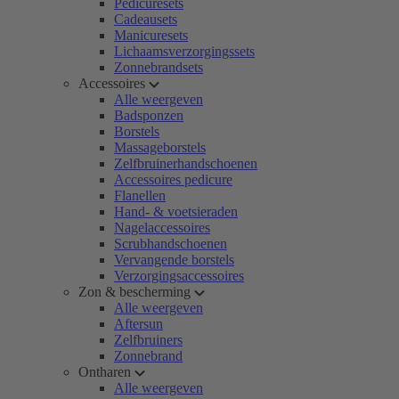
Pedicuresets
Cadeausets
Manicuresets
Lichaamsverzorgingssets
Zonnebrandsets
Accessoires
Alle weergeven
Badsponzen
Borstels
Massageborstels
Zelfbruinerhandschoenen
Accessoires pedicure
Flanellen
Hand- & voetsieraden
Nagelaccessoires
Scrubhandschoenen
Vervangende borstels
Verzorgingsaccessoires
Zon & bescherming
Alle weergeven
Aftersun
Zelfbruiners
Zonnebrand
Ontharen
Alle weergeven