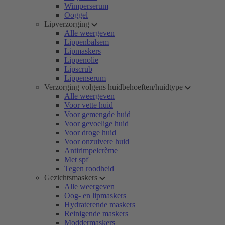
Wimperserum
Ooggel
Lipverzorging
Alle weergeven
Lippenbalsem
Lipmaskers
Lippenolie
Lipscrub
Lippenserum
Verzorging volgens huidbehoeften/huidtype
Alle weergeven
Voor vette huid
Voor gemengde huid
Voor gevoelige huid
Voor droge huid
Voor onzuivere huid
Antirimpelcrème
Met spf
Tegen roodheid
Gezichtsmaskers
Alle weergeven
Oog- en lipmaskers
Hydraterende maskers
Reinigende maskers
Moddermaskers