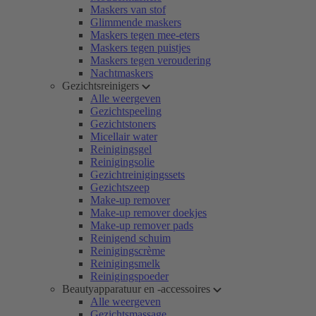
Maskers van stof
Glimmende maskers
Maskers tegen mee-eters
Maskers tegen puistjes
Maskers tegen veroudering
Nachtmaskers
Gezichtsreinigers
Alle weergeven
Gezichtspeeling
Gezichtstoners
Micellair water
Reinigingsgel
Reinigingsolie
Gezichtreinigingssets
Gezichtszeep
Make-up remover
Make-up remover doekjes
Make-up remover pads
Reinigend schuim
Reinigingscrème
Reinigingsmelk
Reinigingspoeder
Beautyapparatuur en -accessoires
Alle weergeven
Gezichtsmassage