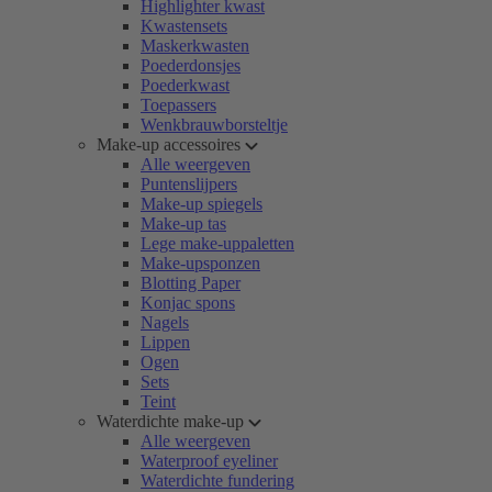
Highlighter kwast
Kwastensets
Maskerkwasten
Poederdonsjes
Poederkwast
Toepassers
Wenkbrauwborsteltje
Make-up accessoires
Alle weergeven
Puntenslijpers
Make-up spiegels
Make-up tas
Lege make-uppaletten
Make-upsponzen
Blotting Paper
Konjac spons
Nagels
Lippen
Ogen
Sets
Teint
Waterdichte make-up
Alle weergeven
Waterproof eyeliner
Waterdichte fundering