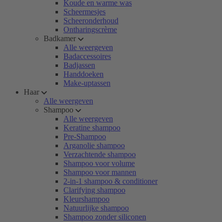
Koude en warme was
Scheermesjes
Scheeronderhoud
Ontharingscrème
Badkamer
Alle weergeven
Badaccessoires
Badjassen
Handdoeken
Make-uptassen
Haar
Alle weergeven
Shampoo
Alle weergeven
Keratine shampoo
Pre-Shampoo
Arganolie shampoo
Verzachtende shampoo
Shampoo voor volume
Shampoo voor mannen
2-in-1 shampoo & conditioner
Clarifying shampoo
Kleurshampoo
Natuurlijke shampoo
Shampoo zonder siliconen