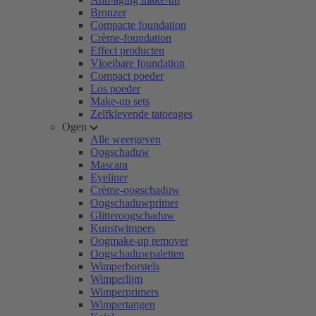
Bronzer
Compacte foundation
Crème-foundation
Effect producten
Vloeibare foundation
Compact poeder
Los poeder
Make-up sets
Zelfklevende tatoeages
Ogen
Alle weergeven
Oogschaduw
Mascara
Eyeliner
Crème-oogschaduw
Oogschaduwprimer
Glitteroogschaduw
Kunstwimpers
Oogmake-up remover
Oogschaduwpaletten
Wimperborstels
Wimperlijm
Wimperprimers
Wimpertangen