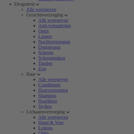
Drogisterij
Alle weergeven
Gezichtsverzorging
Alle weergeven
Anti-veroudering
Ogen
Lippen
Nachtverzorging
Dagopvang
Scheren
Schoonmaken
Tanden
Zon
Haar
Alle weergeven
Conditioner
Haarverzorging
Shampoo
Haarkleur
Styling
Lichaamsverzorging
Alle weergeven
Hand & Voet
Lotions
Oliën