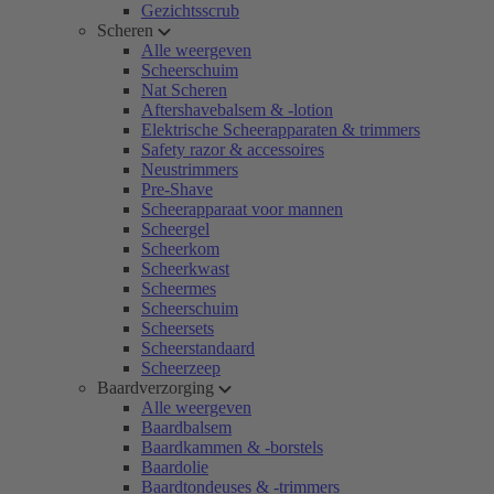
Gezichtsscrub
Scheren
Alle weergeven
Scheerschuim
Nat Scheren
Aftershavebalsem & -lotion
Elektrische Scheerapparaten & trimmers
Safety razor & accessoires
Neustrimmers
Pre-Shave
Scheerapparaat voor mannen
Scheergel
Scheerkom
Scheerkwast
Scheermes
Scheerschuim
Scheersets
Scheerstandaard
Scheerzeep
Baardverzorging
Alle weergeven
Baardbalsem
Baardkammen & -borstels
Baardolie
Baardtondeuses & -trimmers