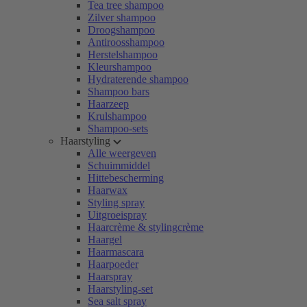
Tea tree shampoo
Zilver shampoo
Droogshampoo
Antiroosshampoo
Herstelshampoo
Kleurshampoo
Hydraterende shampoo
Shampoo bars
Haarzeep
Krulshampoo
Shampoo-sets
Haarstyling
Alle weergeven
Schuimmiddel
Hittebescherming
Haarwax
Styling spray
Uitgroeispray
Haarcrème & stylingcrème
Haargel
Haarmascara
Haarpoeder
Haarspray
Haarstyling-set
Sea salt spray