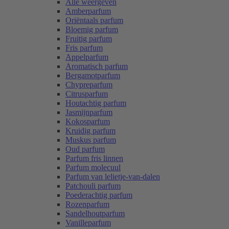
Alle weergeven
Amberparfum
Oriëntaals parfum
Bloemig parfum
Fruitig parfum
Fris parfum
Appelparfum
Aromatisch parfum
Bergamotparfum
Chypreparfum
Citrusparfum
Houtachtig parfum
Jasmijnparfum
Kokosparfum
Kruidig parfum
Muskus parfum
Oud parfum
Parfum fris linnen
Parfum molecuul
Parfum van lelietje-van-dalen
Patchouli parfum
Poederachtig parfum
Rozenparfum
Sandelhoutparfum
Vanilleparfum