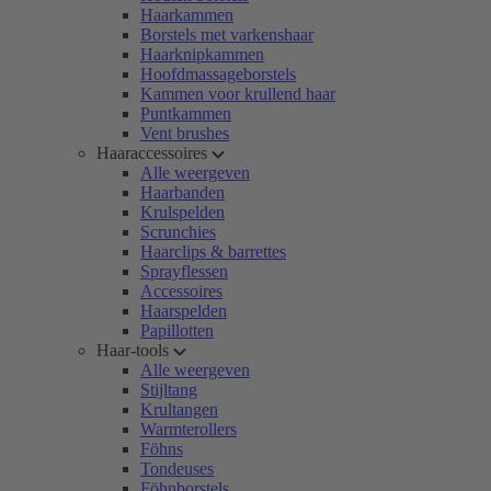
Haarkammen
Borstels met varkenshaar
Haarknipkammen
Hoofdmassageborstels
Kammen voor krullend haar
Puntkammen
Vent brushes
Haaraccessoires
Alle weergeven
Haarbanden
Krulspelden
Scrunchies
Haarclips & barrettes
Sprayflessen
Accessoires
Haarspelden
Papillotten
Haar-tools
Alle weergeven
Stijltang
Krultangen
Warmterollers
Föhns
Tondeuses
Föhnborstels