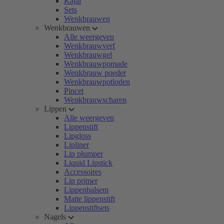
Kajal
Sets
Wenkbrauwen
Wenkbrauwen
Alle weergeven
Wenkbrauwverf
Wenkbrauwgel
Wenkbrauwpomade
Wenkbrauw poeder
Wenkbrauwpotloden
Pincet
Wenkbrauwscharen
Lippen
Alle weergeven
Lippenstift
Lipgloss
Lipliner
Lip plumper
Liquid Lipstick
Accessoires
Lip primer
Lippenbalsem
Matte lippenstift
Lippenstiftsets
Nagels