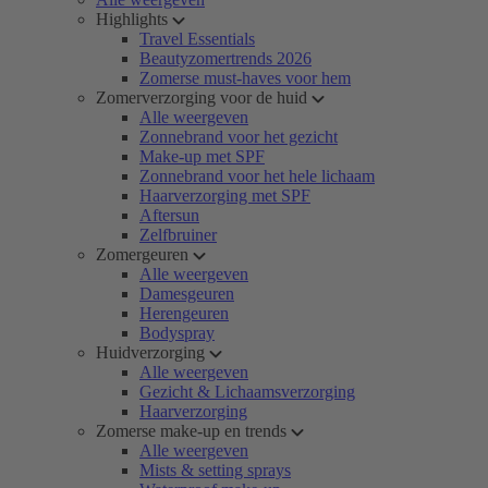
Highlights
Travel Essentials
Beautyzomertrends 2026
Zomerse must-haves voor hem
Zomerverzorging voor de huid
Alle weergeven
Zonnebrand voor het gezicht
Make-up met SPF
Zonnebrand voor het hele lichaam
Haarverzorging met SPF
Aftersun
Zelfbruiner
Zomergeuren
Alle weergeven
Damesgeuren
Herengeuren
Bodyspray
Huidverzorging
Alle weergeven
Gezicht & Lichaamsverzorging
Haarverzorging
Zomerse make-up en trends
Alle weergeven
Mists & setting sprays