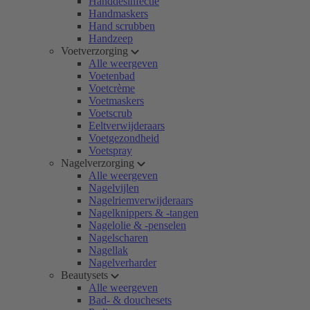
Handdesinfectie
Handmaskers
Hand scrubben
Handzeep
Voetverzorging
Alle weergeven
Voetenbad
Voetcrème
Voetmaskers
Voetscrub
Eeltverwijderaars
Voetgezondheid
Voetspray
Nagelverzorging
Alle weergeven
Nagelvijlen
Nagelriemverwijderaars
Nagelknippers & -tangen
Nagelolie & -penselen
Nagelscharen
Nagellak
Nagelverharder
Beautysets
Alle weergeven
Bad- & douchesets