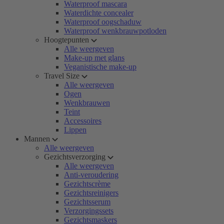
Waterproof mascara
Waterdichte concealer
Waterproof oogschaduw
Waterproof wenkbrauwpotloden
Hoogtepunten
Alle weergeven
Make-up met glans
Veganistische make-up
Travel Size
Alle weergeven
Ogen
Wenkbrauwen
Teint
Accessoires
Lippen
Mannen
Alle weergeven
Gezichtsverzorging
Alle weergeven
Anti-veroudering
Gezichtscrème
Gezichtsreinigers
Gezichtsserum
Verzorgingssets
Gezichtsmaskers