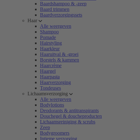
Baardshampoo & -zeep
Baard trimmen
Baardverzorgingssets
Haar
Alle weergeven
Shampoo
Pomade
Hairstyling
Haarkleur
Haaruitval & -groei
Borstels & kammen
Haarcrème
Haargel
Haarpasta
Haarverzorging
Tondeuses
Lichaamsverzorging
Alle weergeven
Bodylotions
Deodorants & antitranspirants
Douchegel & doucheproducten
Lichaamsreiniging & scrubs
Zeep
Bodygroomers
Intieme verzorging