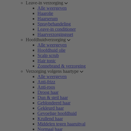
Leave-in verzorging
Alle weergeven
Haarolie
Haarserum
Spraybehandeling
Leave-in conditioner
Haarverzorgingsset
Hoofdhuidverzorging
Alle weergeven
Hoofdhuid olie
Scalp scrub
Hair tonic
Zonnebrand & verzorging
Verzorging volgens haartype
Alle weergeven
Anti-frizz
Anti-roos
Droog haar
Dun & steil haar
Geblondeerd haar
Gekleurd haar
Gevoelige hoofdhuid
Krullend haar
Middelen tegen haaruitval
Normaal haar