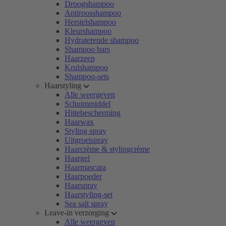
Droogshampoo
Antiroosshampoo
Herstelshampoo
Kleurshampoo
Hydraterende shampoo
Shampoo bars
Haarzeep
Krulshampoo
Shampoo-sets
Haarstyling
Alle weergeven
Schuimmiddel
Hittebescherming
Haarwax
Styling spray
Uitgroeispray
Haarcrème & stylingcrème
Haargel
Haarmascara
Haarpoeder
Haarspray
Haarstyling-set
Sea salt spray
Leave-in verzorging
Alle weergeven