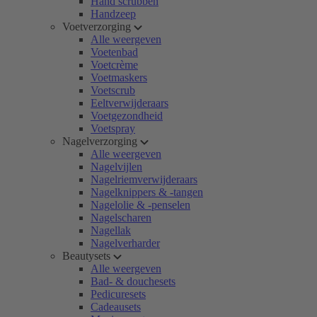
Hand scrubben
Handzeep
Voetverzorging
Alle weergeven
Voetenbad
Voetcrème
Voetmaskers
Voetscrub
Eeltverwijderaars
Voetgezondheid
Voetspray
Nagelverzorging
Alle weergeven
Nagelvijlen
Nagelriemverwijderaars
Nagelknippers & -tangen
Nagelolie & -penselen
Nagelscharen
Nagellak
Nagelverharder
Beautysets
Alle weergeven
Bad- & douchesets
Pedicuresets
Cadeausets