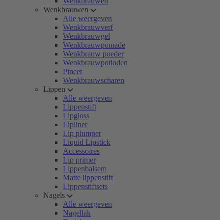
Wenkbrauwen
Wenkbrauwen
Alle weergeven
Wenkbrauwverf
Wenkbrauwgel
Wenkbrauwpomade
Wenkbrauw poeder
Wenkbrauwpotloden
Pincet
Wenkbrauwscharen
Lippen
Alle weergeven
Lippenstift
Lipgloss
Lipliner
Lip plumper
Liquid Lipstick
Accessoires
Lip primer
Lippenbalsem
Matte lippenstift
Lippenstiftsets
Nagels
Alle weergeven
Nagellak