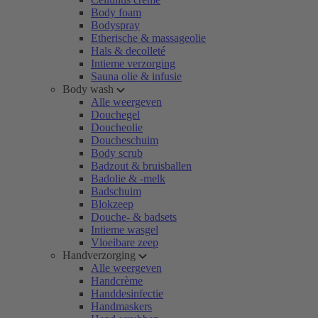
Body foam
Bodyspray
Etherische & massageolie
Hals & decolleté
Intieme verzorging
Sauna olie & infusie
Body wash
Alle weergeven
Douchegel
Doucheolie
Doucheschuim
Body scrub
Badzout & bruisballen
Badolie & -melk
Badschuim
Blokzeep
Douche- & badsets
Intieme wasgel
Vloeibare zeep
Handverzorging
Alle weergeven
Handcrème
Handdesinfectie
Handmaskers