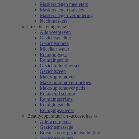
Maskers tegen mee-eters
Maskers tegen puistjes
Maskers tegen veroudering
Nachtmaskers
Gezichtsreinigers
Alle weergeven
Gezichtspeeling
Gezichtstoners
Micellair water
Reinigingsgel
Reinigingsolie
Gezichtreinigingssets
Gezichtszeep
Make-up remover
Make-up remover doekjes
Make-up remover pads
Reinigend schuim
Reinigingscrème
Reinigingsmelk
Reinigingspoeder
Beautyapparatuur en -accessoires
Alle weergeven
Gezichtsmassage
Borstels voor gezichtsreiniging
Gezichtsreinigers