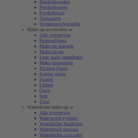
Maskerkwasten
Poederdonsjes
Poederkwast
Toepassers
Wenkbrauwborsteltje
Make-up accessoires
Alle weergeven
Puntenslijpers
Make-up spiegels
Make-up tas
Lege make-uppaletten
Make-upsponzen
Blotting Paper
Konjac spons
Nagels
Lippen
Ogen
Sets
Teint
Waterdichte make-up
Alle weergeven
Waterproof eyeliner
Waterdichte fundering
Waterproof mascara
Waterdichte concealer