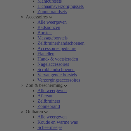
Manicuresets
Lichaamsverzorgingssets
Zonnebrandsets
Accessoires
Alle weergeven
Badsponzen
Borstels
Massageborstels
Zelfbruinerhandschoenen
Accessoires pedicure
Flanellen
Hand- & voetsieraden
Nagelaccessoires
Scrubhandschoenen
Vervangende borstels
Verzorgingsaccessoires
Zon & bescherming
Alle weergeven
Aftersun
Zelfbruiners
Zonnebrand
Ontharen
Alle weergeven
Koude en warme was
Scheermesjes