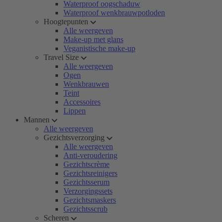
Waterproof oogschaduw
Waterproof wenkbrauwpotloden
Hoogtepunten
Alle weergeven
Make-up met glans
Veganistische make-up
Travel Size
Alle weergeven
Ogen
Wenkbrauwen
Teint
Accessoires
Lippen
Mannen
Alle weergeven
Gezichtsverzorging
Alle weergeven
Anti-veroudering
Gezichtscrème
Gezichtsreinigers
Gezichtsserum
Verzorgingssets
Gezichtsmaskers
Gezichtsscrub
Scheren