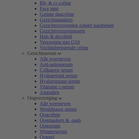
Bb- & cc-crème
Face mist
Getinte dagcrème
Gezichtsmaskers
Gezichtsverzorging zonder parabenen
Gezichtverzorgingssets
Hals & decolleté
Verzorging met Q10
Vochtinbrengende crème
Gezichtsserum
Alle weergeven
Anti-agingserum
Collageen serum
Hydraterend serum
Hyaluronzuur serum
Vitamine c-serum
Ampullen
Oogverzorging
Alle weergeven
Wenkbrauw serum
Oogcrème
Oogmaskers & -pads
Oogserum
Wimperserum
Ooggel