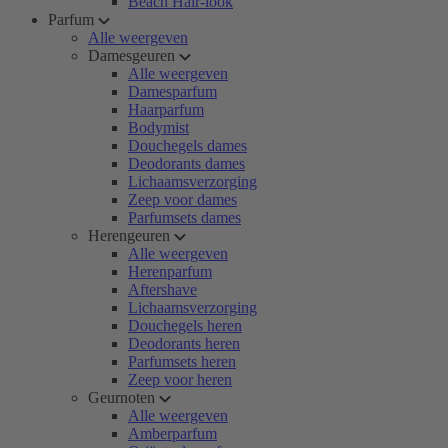
Beach Hair-look
Parfum
Alle weergeven
Damesgeuren
Alle weergeven
Damesparfum
Haarparfum
Bodymist
Douchegels dames
Deodorants dames
Lichaamsverzorging
Zeep voor dames
Parfumsets dames
Herengeuren
Alle weergeven
Herenparfum
Aftershave
Lichaamsverzorging
Douchegels heren
Deodorants heren
Parfumsets heren
Zeep voor heren
Geurnoten
Alle weergeven
Amberparfum