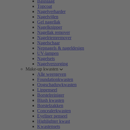
Basislaag
Topcoat
Nagelverharder
Nagelvijlen
Gel nagellak
Nagelknipper
Nagellak remover
Nagelriemremover
Nagelschaar
Nepnagels & nageldesign
UV-lampen
Nagelsets
Nagelverzorging
Make-up kwasten
Alle weergeven
Foundationkwasten
Oogschaduwkwasten
Lippenseel
Borstelreiniger
Blush kwasten
Borstelzakken
Concealerkwasten
Eyeliner penseel
Highlighter kwast
Kwastensets