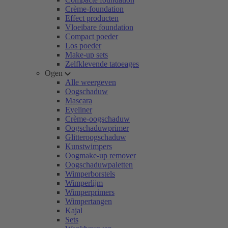
Crème-foundation
Effect producten
Vloeibare foundation
Compact poeder
Los poeder
Make-up sets
Zelfklevende tatoeages
Ogen
Alle weergeven
Oogschaduw
Mascara
Eyeliner
Crème-oogschaduw
Oogschaduwprimer
Glitteroogschaduw
Kunstwimpers
Oogmake-up remover
Oogschaduwpaletten
Wimperborstels
Wimperlijm
Wimperprimers
Wimpertangen
Kajal
Sets