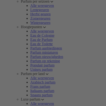
Parfum per seizoen
Alle weergeven
Lentegeuren
Herfst geuren
Zomergeuren
Wintergeuren
Hoogtepunten
Alle weergeven
Eau de Cologne
Eau de Parfum
Eau de Toilette
Parfum aanbiedingen
Parfum miniaturen
Parfum nieuwigheden
Parfum op rekening
Populair parfum
Unisex parfum
Parfum per land
Alle weergeven
Arabisch parfum
Frans parfum
Italiaans parfum
Spaans parfum
Luxe parfum
Alle weergeven