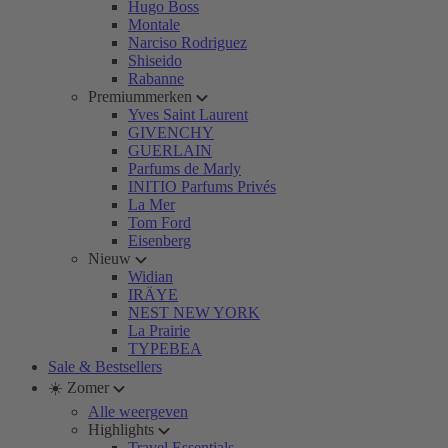
Hugo Boss
Montale
Narciso Rodriguez
Shiseido
Rabanne
Premiummerken
Yves Saint Laurent
GIVENCHY
GUERLAIN
Parfums de Marly
INITIO Parfums Privés
La Mer
Tom Ford
Eisenberg
Nieuw
Widian
IRÄYE
NEST NEW YORK
La Prairie
TYPEBEA
Sale & Bestsellers
☀️ Zomer
Alle weergeven
Highlights
Travel Essentials