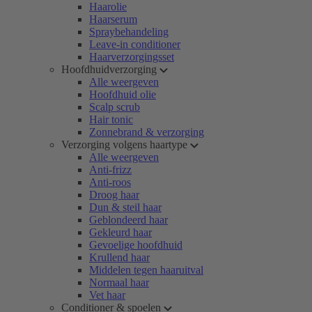
Haarolie
Haarserum
Spraybehandeling
Leave-in conditioner
Haarverzorgingsset
Hoofdhuidverzorging
Alle weergeven
Hoofdhuid olie
Scalp scrub
Hair tonic
Zonnebrand & verzorging
Verzorging volgens haartype
Alle weergeven
Anti-frizz
Anti-roos
Droog haar
Dun & steil haar
Geblondeerd haar
Gekleurd haar
Gevoelige hoofdhuid
Krullend haar
Middelen tegen haaruitval
Normaal haar
Vet haar
Conditioner & spoelen