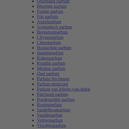
Oriëntaals parfum
Bloemig parfum
Fruitig parfum
Fris parfum
Appelparfum
Aromatisch parfum
Bergamotparfum
Chypreparfum
Citrusparfum
Houtachtig parfum
Jasmijnparfum
Kokosparfum
Kruidig parfum
Muskus parfum
Oud parfum
Parfum fris linnen
Parfum molecuul
Parfum van lelietje-van-dalen
Patchouli parfum
Poederachtig parfum
Rozenparfum
Sandelhoutparfum
Vanilleparfum
Vetiverparfum
Viooltjesparfum