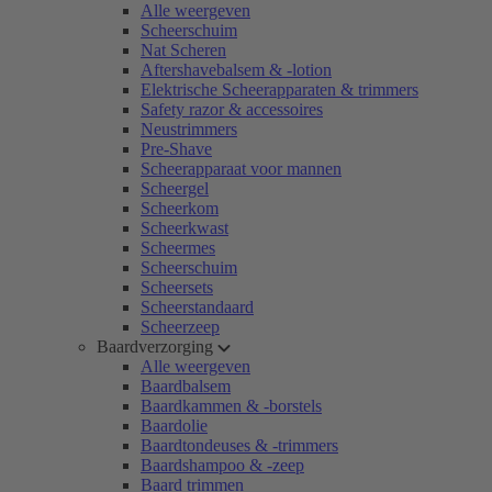
Alle weergeven
Scheerschuim
Nat Scheren
Aftershavebalsem & -lotion
Elektrische Scheerapparaten & trimmers
Safety razor & accessoires
Neustrimmers
Pre-Shave
Scheerapparaat voor mannen
Scheergel
Scheerkom
Scheerkwast
Scheermes
Scheerschuim
Scheersets
Scheerstandaard
Scheerzeep
Baardverzorging
Alle weergeven
Baardbalsem
Baardkammen & -borstels
Baardolie
Baardtondeuses & -trimmers
Baardshampoo & -zeep
Baard trimmen