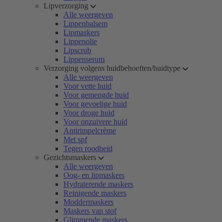
Lipverzorging
Alle weergeven
Lippenbalsem
Lipmaskers
Lippenolie
Lipscrub
Lippenserum
Verzorging volgens huidbehoeften/huidtype
Alle weergeven
Voor vette huid
Voor gemengde huid
Voor gevoelige huid
Voor droge huid
Voor onzuivere huid
Antirimpelcrème
Met spf
Tegen roodheid
Gezichtsmaskers
Alle weergeven
Oog- en lipmaskers
Hydraterende maskers
Reinigende maskers
Moddermaskers
Maskers van stof
Glimmende maskers