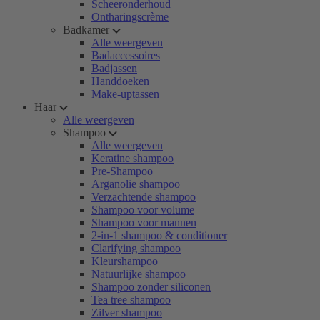
Scheeronderhoud
Ontharingscrème
Badkamer
Alle weergeven
Badaccessoires
Badjassen
Handdoeken
Make-uptassen
Haar
Alle weergeven
Shampoo
Alle weergeven
Keratine shampoo
Pre-Shampoo
Arganolie shampoo
Verzachtende shampoo
Shampoo voor volume
Shampoo voor mannen
2-in-1 shampoo & conditioner
Clarifying shampoo
Kleurshampoo
Natuurlijke shampoo
Shampoo zonder siliconen
Tea tree shampoo
Zilver shampoo