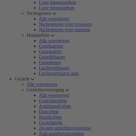
Luxe damesparfum
Luxe herenparfum
Nichegeuren
Alle weergeven
Nichegeuren voor vrouwen
Nichegeuren voor mannen
Huisparfum
Alle weergeven
Geurkaarsen
Geurstokjes
Geurdiffusers
Geurstenen
Luchtverfrissers
Luchtverfrissers auto
Gezicht
Alle weergeven
Gezichtsverzorging
Alle weergeven
Gezichtscrème
Antirimpelcrème
Dagcrème
Nachtcrème
Gezichtsolie
24-uurs gezichtsverzorging
Anti-puistjesverzorging