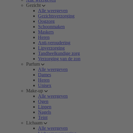
Gezicht
Alle weergeven
Gezichtsverzorging
Oogzorg
Schoonmaken
Maskers
Heren
Anti-veroudering
Lipverzorging
Tandheelkundige zorg
Verzorging van de zon
Parfum
Alle weergeven
Dames
Heren
Unisex
Make-up
Alle weergeven
Ogen
Lippen
Nagels
Teint
Lichaam
Alle weergeven