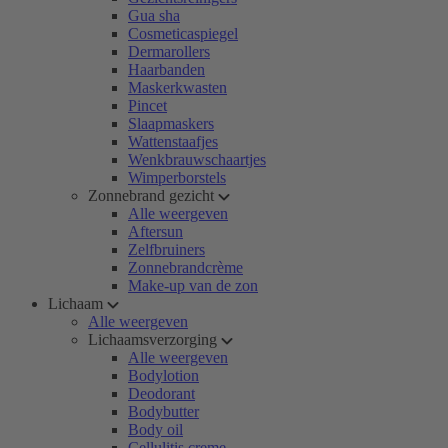
Gua sha
Cosmeticaspiegel
Dermarollers
Haarbanden
Maskerkwasten
Pincet
Slaapmaskers
Wattenstaafjes
Wenkbrauwschaartjes
Wimperborstels
Zonnebrand gezicht
Alle weergeven
Aftersun
Zelfbruiners
Zonnebrandcrème
Make-up van de zon
Lichaam
Alle weergeven
Lichaamsverzorging
Alle weergeven
Bodylotion
Deodorant
Bodybutter
Body oil
Cellulitis creme