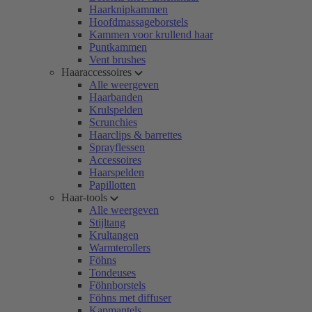
Haarknipkammen
Hoofdmassageborstels
Kammen voor krullend haar
Puntkammen
Vent brushes
Haaraccessoires
Alle weergeven
Haarbanden
Krulspelden
Scrunchies
Haarclips & barrettes
Sprayflessen
Accessoires
Haarspelden
Papillotten
Haar-tools
Alle weergeven
Stijltang
Krultangen
Warmterollers
Föhns
Tondeuses
Föhnborstels
Föhns met diffuser
Kapmantels