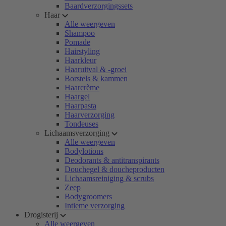
Baardverzorgingssets
Haar
Alle weergeven
Shampoo
Pomade
Hairstyling
Haarkleur
Haaruitval & -groei
Borstels & kammen
Haarcrème
Haargel
Haarpasta
Haarverzorging
Tondeuses
Lichaamsverzorging
Alle weergeven
Bodylotions
Deodorants & antitranspirants
Douchegel & doucheproducten
Lichaamsreiniging & scrubs
Zeep
Bodygroomers
Intieme verzorging
Drogisterij
Alle weergeven