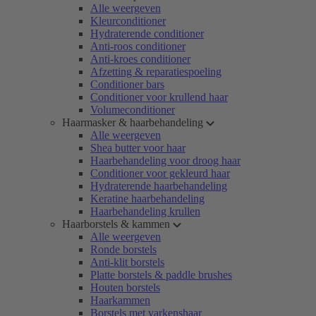
Alle weergeven
Kleurconditioner
Hydraterende conditioner
Anti-roos conditioner
Anti-kroes conditioner
Afzetting & reparatiespoeling
Conditioner bars
Conditioner voor krullend haar
Volumeconditioner
Haarmasker & haarbehandeling
Alle weergeven
Shea butter voor haar
Haarbehandeling voor droog haar
Conditioner voor gekleurd haar
Hydraterende haarbehandeling
Keratine haarbehandeling
Haarbehandeling krullen
Haarborstels & kammen
Alle weergeven
Ronde borstels
Anti-klit borstels
Platte borstels & paddle brushes
Houten borstels
Haarkammen
Borstels met varkenshaar