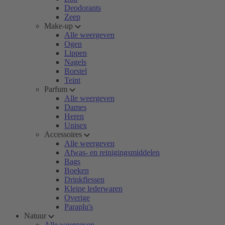
Deodorants
Zeep
Make-up
Alle weergeven
Ogen
Lippen
Nagels
Borstel
Teint
Parfum
Alle weergeven
Dames
Heren
Unisex
Accessoires
Alle weergeven
Afwas- en reinigingsmiddelen
Bags
Boeken
Drinkflessen
Kleine lederwaren
Overige
Paraplu's
Natuur
Alle weergeven