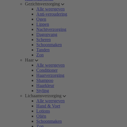
Gezichtsverzorging
Alle weergeven
Anti-veroudering
Ogen
Lippen
Nachtverzorging
Dagopvang
Scheren
Schoonmaken
Tanden
Zon
Haar
Alle weergeven
Conditioner
Haarverzorging
Shampoo
Haarkleur
Styling
Lichaamsverzorging
Alle weergeven
Hand & Voet
Lotions
Oliën
Schoonmaken
Zon