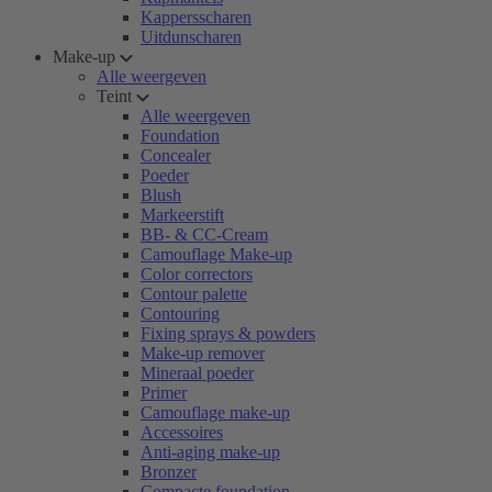
Kappersscharen
Uitdunscharen
Make-up
Alle weergeven
Teint
Alle weergeven
Foundation
Concealer
Poeder
Blush
Markeerstift
BB- & CC-Cream
Camouflage Make-up
Color correctors
Contour palette
Contouring
Fixing sprays & powders
Make-up remover
Mineraal poeder
Primer
Camouflage make-up
Accessoires
Anti-aging make-up
Bronzer
Compacte foundation