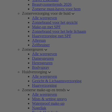
Beautyzomertrends 2026
Zomerse must-haves voor hem
Zomerverzorging voor de huid
Alle weergeven
Zonnebrand voor het gezicht
Make-up met SPF
Zonnebrand voor het hele lichaam
Haarverzorging met SPF
Aftersun
Zelfbruiner
Zomergeuren
Alle weergeven
Damesgeuren
Herengeuren
Bodyspray
Huidverzorging
Alle weergeven
Gezicht & Lichaamsverzorging
Haarverzorging
Zomerse make-up en trends
Alle weergeven
Mists & setting sprays
Waterproof make-up
Nagellak