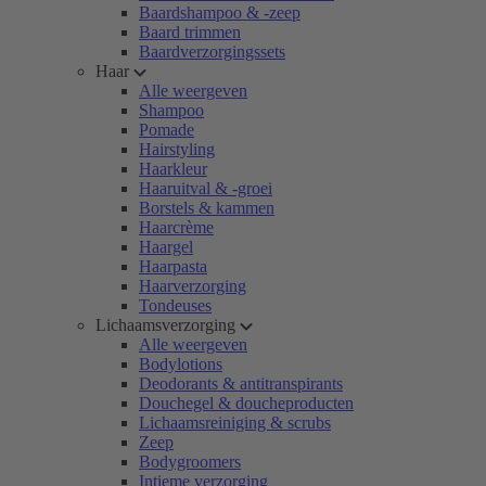
Baardshampoo & -zeep
Baard trimmen
Baardverzorgingssets
Haar
Alle weergeven
Shampoo
Pomade
Hairstyling
Haarkleur
Haaruitval & -groei
Borstels & kammen
Haarcrème
Haargel
Haarpasta
Haarverzorging
Tondeuses
Lichaamsverzorging
Alle weergeven
Bodylotions
Deodorants & antitranspirants
Douchegel & doucheproducten
Lichaamsreiniging & scrubs
Zeep
Bodygroomers
Intieme verzorging