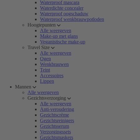
Waterproof mascara
Waterdichte concealer
Waterproof oogschaduw
Waterproof wenkbrauwpotloden
Hoogtepunten
Alle weergeven
Make-up met glans
Veganistische make-up
Travel Size
Alle weergeven
Ogen
Wenkbrauwen
Teint
Accessoires
Lippen
Mannen
Alle weergeven
Gezichtsverzorging
Alle weergeven
Anti-veroudering
Gezichtscrème
Gezichtsreinigers
Gezichtsserum
Verzorgingssets
Gezichtsmaskers