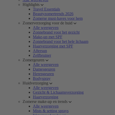
Highlights
Travel Essentials
Beautyzomertrends 2026
Zomerse must-haves voor hem
Zomerverzorging voor de huid
Alle weergeven
Zonnebrand voor het gezicht
Make-up met SPF
Zonnebrand voor het hele lichaam
Haarverzorging met SPF
Aftersun
Zelfbruiner
Zomergeuren
Alle weergeven
Damesgeuren
Herengeuren
Bodyspray
Huidverzorging
Alle weergeven
Gezicht & Lichaamsverzorging
Haarverzorging
Zomerse make-up en trends
Alle weergeven
Mists & setting sprays