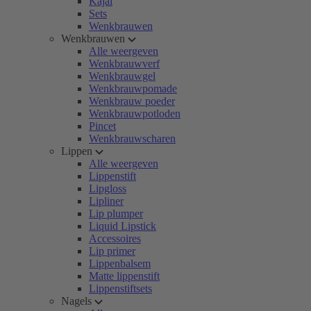
Kajal
Sets
Wenkbrauwen
Wenkbrauwen
Alle weergeven
Wenkbrauwverf
Wenkbrauwgel
Wenkbrauwpomade
Wenkbrauw poeder
Wenkbrauwpotloden
Pincet
Wenkbrauwscharen
Lippen
Alle weergeven
Lippenstift
Lipgloss
Lipliner
Lip plumper
Liquid Lipstick
Accessoires
Lip primer
Lippenbalsem
Matte lippenstift
Lippenstiftsets
Nagels