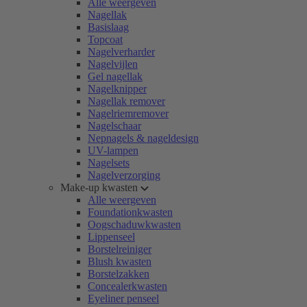
Alle weergeven
Nagellak
Basislaag
Topcoat
Nagelverharder
Nagelvijlen
Gel nagellak
Nagelknipper
Nagellak remover
Nagelriemremover
Nagelschaar
Nepnagels & nageldesign
UV-lampen
Nagelsets
Nagelverzorging
Make-up kwasten
Alle weergeven
Foundationkwasten
Oogschaduwkwasten
Lippenseel
Borstelreiniger
Blush kwasten
Borstelzakken
Concealerkwasten
Eyeliner penseel