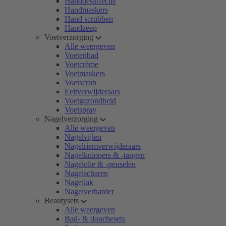
Handdesinfectie
Handmaskers
Hand scrubben
Handzeep
Voetverzorging
Alle weergeven
Voetenbad
Voetcrème
Voetmaskers
Voetscrub
Eeltverwijderaars
Voetgezondheid
Voetspray
Nagelverzorging
Alle weergeven
Nagelvijlen
Nagelriemverwijderaars
Nagelknippers & -tangen
Nagelolie & -penselen
Nagelscharen
Nagellak
Nagelverharder
Beautysets
Alle weergeven
Bad- & douchesets