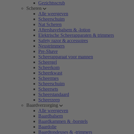
Gezichtsscrub
Scheren
Alle weergeven
Scheerschuim
Nat Scheren
Aftershavebalsem & -lotion
Elektrische Scheerapparaten & trimmers
Safety razor & accessoires
Neustrimmers
Pre-Shave
Scheerapparaat voor mannen
Scheergel
Scheerkom
Scheerkwast
Scheermes
Scheerschuim
Scheersets
Scheerstandaard
Scheerzeep
Baardverzorging
Alle weergeven
Baardbalsem
Baardkammen & -borstels
Baardolie
Baardtondeuses & -trimmers