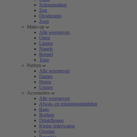
Schoonmaken
Zon
Deodorants
Zeep
Make-up
Alle weergeven
Ogen
Lippen
Nagels
Borstel
Teint
Parfum
Alle weergeven
Dames
Heren
Unisex
Accessoires
Alle weergeven
Afwas- en reinigingsmiddelen
Bags
Boeken
Drinkflessen
Kleine lederwaren
Overige
Paraplu's