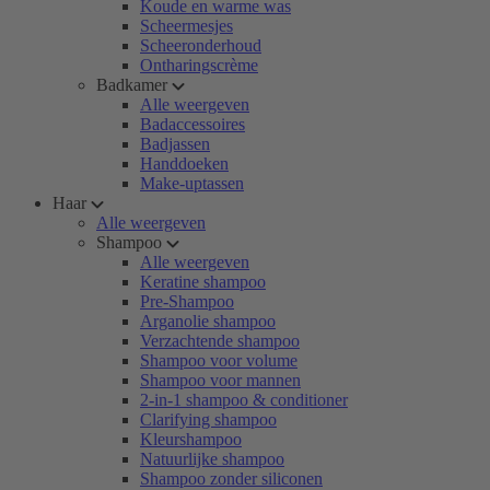
Koude en warme was
Scheermesjes
Scheeronderhoud
Ontharingscrème
Badkamer
Alle weergeven
Badaccessoires
Badjassen
Handdoeken
Make-uptassen
Haar
Alle weergeven
Shampoo
Alle weergeven
Keratine shampoo
Pre-Shampoo
Arganolie shampoo
Verzachtende shampoo
Shampoo voor volume
Shampoo voor mannen
2-in-1 shampoo & conditioner
Clarifying shampoo
Kleurshampoo
Natuurlijke shampoo
Shampoo zonder siliconen