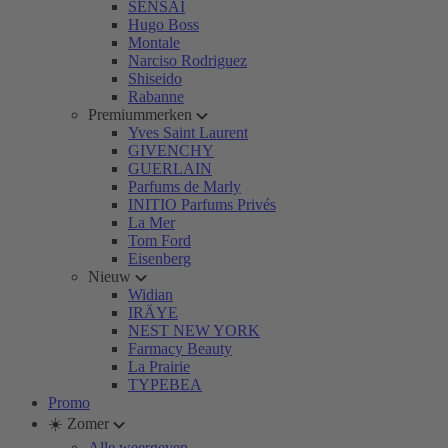
SENSAI
Hugo Boss
Montale
Narciso Rodriguez
Shiseido
Rabanne
Premiummerken
Yves Saint Laurent
GIVENCHY
GUERLAIN
Parfums de Marly
INITIO Parfums Privés
La Mer
Tom Ford
Eisenberg
Nieuw
Widian
IRÄYE
NEST NEW YORK
Farmacy Beauty
La Prairie
TYPEBEA
Promo
☀️ Zomer
Alle weergeven