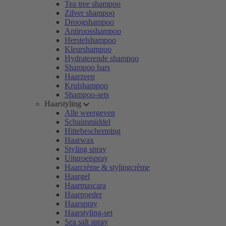
Tea tree shampoo
Zilver shampoo
Droogshampoo
Antiroosshampoo
Herstelshampoo
Kleurshampoo
Hydraterende shampoo
Shampoo bars
Haarzeep
Krulshampoo
Shampoo-sets
Haarstyling
Alle weergeven
Schuimmiddel
Hittebescherming
Haarwax
Styling spray
Uitgroeispray
Haarcrème & stylingcrème
Haargel
Haarmascara
Haarpoeder
Haarspray
Haarstyling-set
Sea salt spray