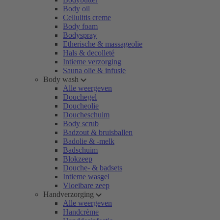
Body oil
Cellulitis creme
Body foam
Bodyspray
Etherische & massageolie
Hals & decolleté
Intieme verzorging
Sauna olie & infusie
Body wash
Alle weergeven
Douchegel
Doucheolie
Doucheschuim
Body scrub
Badzout & bruisballen
Badolie & -melk
Badschuim
Blokzeep
Douche- & badsets
Intieme wasgel
Vloeibare zeep
Handverzorging
Alle weergeven
Handcrème