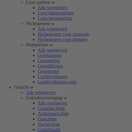
Luxe parfum
Alle weergeven
Luxe damesparfum
Luxe herenparfum
Nichegeuren
Alle weergeven
Nichegeuren voor vrouwen
Nichegeuren voor mannen
Huisparfum
Alle weergeven
Geurkaarsen
Geurstokjes
Geurdiffusers
Geurstenen
Luchtverfrissers
Luchtverfrissers auto
Gezicht
Alle weergeven
Gezichtsverzorging
Alle weergeven
Gezichtscrème
Antirimpelcrème
Dagcrème
Nachtcrème
Gezichtsolie