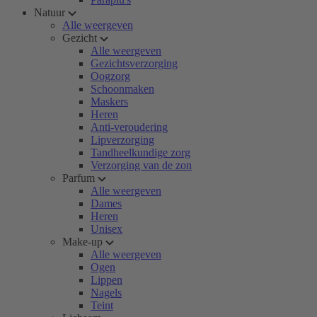
Natuur
Alle weergeven
Gezicht
Alle weergeven
Gezichtsverzorging
Oogzorg
Schoonmaken
Maskers
Heren
Anti-veroudering
Lipverzorging
Tandheelkundige zorg
Verzorging van de zon
Parfum
Alle weergeven
Dames
Heren
Unisex
Make-up
Alle weergeven
Ogen
Lippen
Nagels
Teint