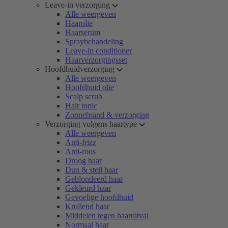
Leave-in verzorging
Alle weergeven
Haarolie
Haarserum
Spraybehandeling
Leave-in conditioner
Haarverzorgingsset
Hoofdhuidverzorging
Alle weergeven
Hoofdhuid olie
Scalp scrub
Hair tonic
Zonnebrand & verzorging
Verzorging volgens haartype
Alle weergeven
Anti-frizz
Anti-roos
Droog haar
Dun & steil haar
Geblondeerd haar
Gekleurd haar
Gevoelige hoofdhuid
Krullend haar
Middelen tegen haaruitval
Normaal haar