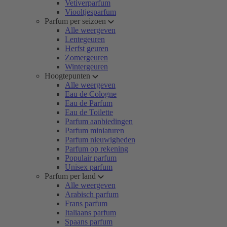
Vetiverparfum
Viooltjesparfum
Parfum per seizoen
Alle weergeven
Lentegeuren
Herfst geuren
Zomergeuren
Wintergeuren
Hoogtepunten
Alle weergeven
Eau de Cologne
Eau de Parfum
Eau de Toilette
Parfum aanbiedingen
Parfum miniaturen
Parfum nieuwigheden
Parfum op rekening
Populair parfum
Unisex parfum
Parfum per land
Alle weergeven
Arabisch parfum
Frans parfum
Italiaans parfum
Spaans parfum