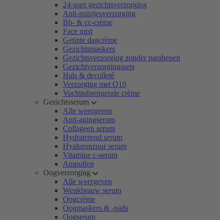
24-uurs gezichtsverzorging
Anti-puistjesverzorging
Bb- & cc-crème
Face mist
Getinte dagcrème
Gezichtsmaskers
Gezichtsverzorging zonder parabenen
Gezichtverzorgingssets
Hals & decolleté
Verzorging met Q10
Vochtinbrengende crème
Gezichtsserum
Alle weergeven
Anti-agingserum
Collageen serum
Hydraterend serum
Hyaluronzuur serum
Vitamine c-serum
Ampullen
Oogverzorging
Alle weergeven
Wenkbrauw serum
Oogcrème
Oogmaskers & -pads
Oogserum