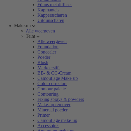
Föhns met diffuser
Kapmantels
Kappersscharen
Uitdunscharen
Make-up
Alle weergeven
Teint
Alle weergeven
Foundation
Concealer
Poeder
Blush
Markeerstift
BB- & CC-Cream
Camouflage Make-up
Color correctors
Contour palette
Contouring
Fixing sprays & powders
Make-up remover
Mineraal poeder
Primer
Camouflage make-up
Accessoires
Anti-aging make-up