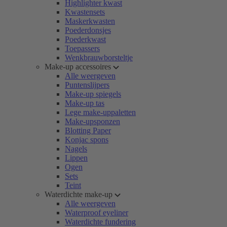
Highlighter kwast
Kwastensets
Maskerkwasten
Poederdonsjes
Poederkwast
Toepassers
Wenkbrauwborsteltje
Make-up accessoires
Alle weergeven
Puntenslijpers
Make-up spiegels
Make-up tas
Lege make-uppaletten
Make-upsponzen
Blotting Paper
Konjac spons
Nagels
Lippen
Ogen
Sets
Teint
Waterdichte make-up
Alle weergeven
Waterproof eyeliner
Waterdichte fundering