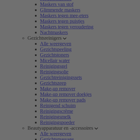
Maskers van stof
Glimmende maskers
Maskers tegen mee-eters
Maskers tegen puistjes
Maskers tegen veroudering
Nachtmaskers
Gezichtsreinigers
Alle weergeven
Gezichtspeeling
Gezichtstoners
Micellair water
Reinigingsgel
Reinigingsolie
Gezichtreinigingssets
Gezichtszeep
Make-up remover
Make-up remover doekjes
Make-up remover pads
Reinigend schuim
Reinigingscrème
Reinigingsmelk
Reinigingspoeder
Beautyapparatuur en -accessoires
Alle weergeven
Gezichtsmassage