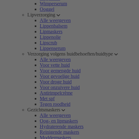
Wimperserum
Ooggel
Lipverzorging
Alle weergeven
Lippenbalsem
Lipmaskers
Lippenolie
Lipscrub
Lippenserum
Verzorging volgens huidbehoeften/huidtype
Alle weergeven
Voor vette huid
Voor gemengde huid
Voor gevoelige huid
Voor droge huid
Voor onzuivere huid
Antirimpelcrème
Met spf
Tegen roodheid
Gezichtsmaskers
Alle weergeven
Oog- en lipmaskers
Hydraterende maskers
Reinigende maskers
Moddermaskers