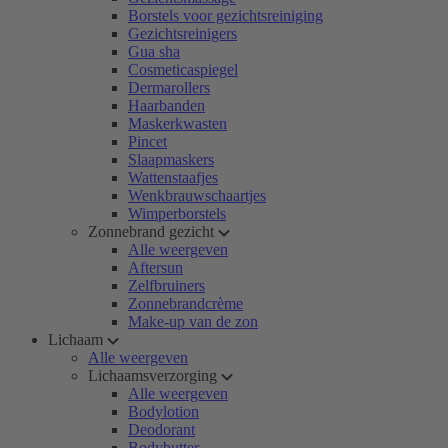
Borstels voor gezichtsreiniging
Gezichtsreinigers
Gua sha
Cosmeticaspiegel
Dermarollers
Haarbanden
Maskerkwasten
Pincet
Slaapmaskers
Wattenstaafjes
Wenkbrauwschaartjes
Wimperborstels
Zonnebrand gezicht
Alle weergeven
Aftersun
Zelfbruiners
Zonnebrandcrème
Make-up van de zon
Lichaam
Alle weergeven
Lichaamsverzorging
Alle weergeven
Bodylotion
Deodorant
Bodybutter