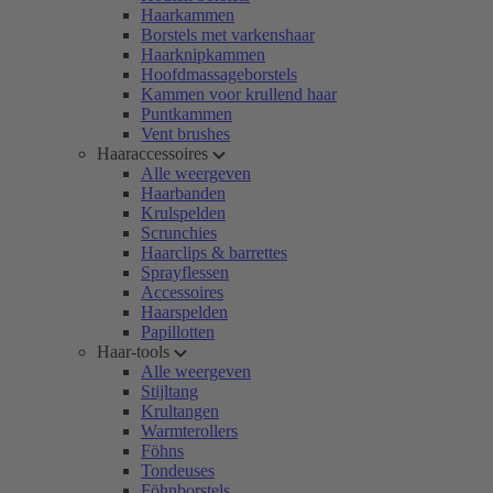
Haarkammen
Borstels met varkenshaar
Haarknipkammen
Hoofdmassageborstels
Kammen voor krullend haar
Puntkammen
Vent brushes
Haaraccessoires
Alle weergeven
Haarbanden
Krulspelden
Scrunchies
Haarclips & barrettes
Sprayflessen
Accessoires
Haarspelden
Papillotten
Haar-tools
Alle weergeven
Stijltang
Krultangen
Warmterollers
Föhns
Tondeuses
Föhnborstels