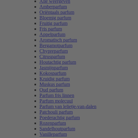
Alle weergeven
Amberparfum
Oriëntaals parfum
Bloemig parfum
Fruitig parfum
Fris parfum
Appelparfum
Aromatisch parfum
Bergamotparfum
Chypreparfum
Citrusparfum
Houtachtig parfum
Jasmijnparfum
Kokosparfum
Kruidig parfum
Muskus parfum
Oud parfum
Parfum fris linnen
Parfum molecuul
Parfum van lelietje-van-dalen
Patchouli parfum
Poederachtig parfum
Rozenparfum
Sandelhoutparfum
Vanilleparfum