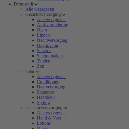
Drogisterij
Alle weergeven
Gezichtsverzorging
Alle weergeven
Anti-veroudering
Ogen
Lippen
Nachtverzorging
Dagopvang
Scheren
Schoonmaken
Tanden
Zon
Haar
Alle weergeven
Conditioner
Haarverzorging
Shampoo
Haarkleur
Styling
Lichaamsverzorging
Alle weergeven
Hand & Voet
Lotions
Oliën