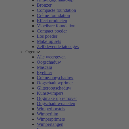
Bronzer
Compacte foundation
Crème-foundation
Effect producten
Vloeibare foundation
Compact poeder
Los poeder
Make-up sets
Zelfklevende tatoeages
Ogen
Alle weergeven
Oogschaduw
Mascara
Eyeliner
Crème-oogschaduw
Oogschaduwprimer
Glitteroogschaduw
Kunstwimpers
Oogmake-up remover
Oogschaduwpaletten
Wimperborstels
Wimperlijm
Wimperprimers
Wimpertangen