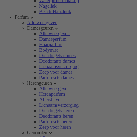
Waterproof make-up
Nagellak
Beach Hair-look
Parfum
Alle weergeven
Damesgeuren
Alle weergeven
Damesparfum
Haarparfum
Bodymist
Douchegels dames
Deodorants dames
Lichaamsverzorging
Zeep voor dames
Parfumsets dames
Herengeuren
Alle weergeven
Herenparfum
Aftershave
Lichaamsverzorging
Douchegels heren
Deodorants heren
Parfumsets heren
Zeep voor heren
Geurnoten