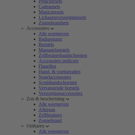
Pedicuresets
Cadeausets
Manicuresets
Lichaamsverzorgingssets
Zonnebrandsets
Accessoires
Alle weergeven
Badsponzen
Borstels
Massageborstels
Zelfbruinerhandschoenen
Accessoires pedicure
Flanellen
Hand- & voetsieraden
Nagelaccessoires
Scrubhandschoenen
Vervangende borstels
Verzorgingsaccessoires
Zon & bescherming
Alle weergeven
Aftersun
Zelfbruiners
Zonnebrand
Ontharen
Alle weergeven