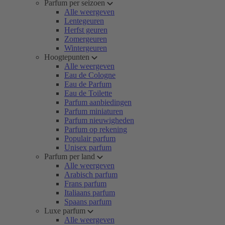
Parfum per seizoen
Alle weergeven
Lentegeuren
Herfst geuren
Zomergeuren
Wintergeuren
Hoogtepunten
Alle weergeven
Eau de Cologne
Eau de Parfum
Eau de Toilette
Parfum aanbiedingen
Parfum miniaturen
Parfum nieuwigheden
Parfum op rekening
Populair parfum
Unisex parfum
Parfum per land
Alle weergeven
Arabisch parfum
Frans parfum
Italiaans parfum
Spaans parfum
Luxe parfum
Alle weergeven