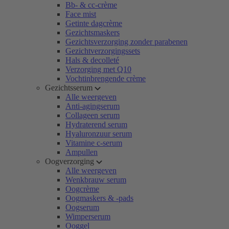
Bb- & cc-crème
Face mist
Getinte dagcrème
Gezichtsmaskers
Gezichtsverzorging zonder parabenen
Gezichtverzorgingssets
Hals & decolleté
Verzorging met Q10
Vochtinbrengende crème
Gezichtsserum
Alle weergeven
Anti-agingserum
Collageen serum
Hydraterend serum
Hyaluronzuur serum
Vitamine c-serum
Ampullen
Oogverzorging
Alle weergeven
Wenkbrauw serum
Oogcrème
Oogmaskers & -pads
Oogserum
Wimperserum
Ooggel