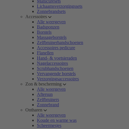
Manicuresets
Lichaamsverzorgingssets
Zonnebrandsets
Accessoires
Alle weergeven
Badsponzen
Borstels
Massageborstels
Zelfbruinerhandschoenen
Accessoires pedicure
Flanellen
Hand- & voetsieraden
Nagelaccessoires
Scrubhandschoenen
Vervangende borstels
Verzorgingsaccessoires
Zon & bescherming
Alle weergeven
Aftersun
Zelfbruiners
Zonnebrand
Ontharen
Alle weergeven
Koude en warme was
Scheermesjes