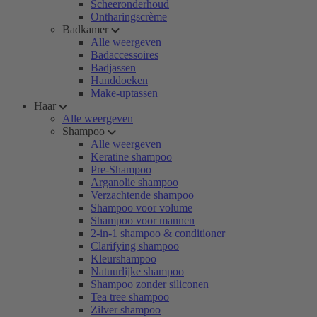
Scheeronderhoud
Ontharingscrème
Badkamer
Alle weergeven
Badaccessoires
Badjassen
Handdoeken
Make-uptassen
Haar
Alle weergeven
Shampoo
Alle weergeven
Keratine shampoo
Pre-Shampoo
Arganolie shampoo
Verzachtende shampoo
Shampoo voor volume
Shampoo voor mannen
2-in-1 shampoo & conditioner
Clarifying shampoo
Kleurshampoo
Natuurlijke shampoo
Shampoo zonder siliconen
Tea tree shampoo
Zilver shampoo