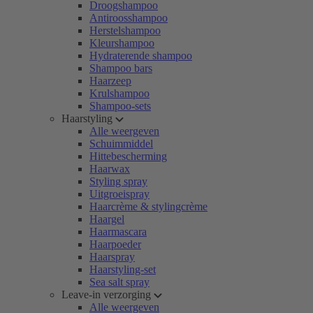
Droogshampoo
Antiroosshampoo
Herstelshampoo
Kleurshampoo
Hydraterende shampoo
Shampoo bars
Haarzeep
Krulshampoo
Shampoo-sets
Haarstyling
Alle weergeven
Schuimmiddel
Hittebescherming
Haarwax
Styling spray
Uitgroeispray
Haarcrème & stylingcrème
Haargel
Haarmascara
Haarpoeder
Haarspray
Haarstyling-set
Sea salt spray
Leave-in verzorging
Alle weergeven