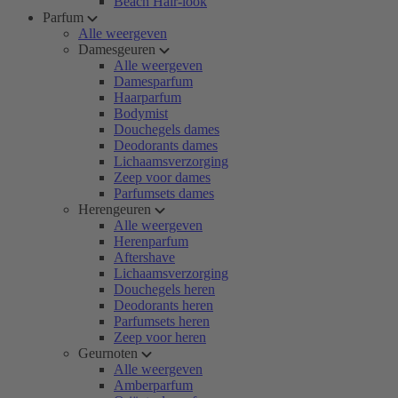
Beach Hair-look
Parfum
Alle weergeven
Damesgeuren
Alle weergeven
Damesparfum
Haarparfum
Bodymist
Douchegels dames
Deodorants dames
Lichaamsverzorging
Zeep voor dames
Parfumsets dames
Herengeuren
Alle weergeven
Herenparfum
Aftershave
Lichaamsverzorging
Douchegels heren
Deodorants heren
Parfumsets heren
Zeep voor heren
Geurnoten
Alle weergeven
Amberparfum