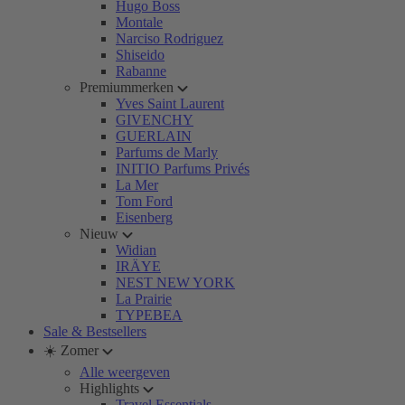
Hugo Boss
Montale
Narciso Rodriguez
Shiseido
Rabanne
Premiummerken
Yves Saint Laurent
GIVENCHY
GUERLAIN
Parfums de Marly
INITIO Parfums Privés
La Mer
Tom Ford
Eisenberg
Nieuw
Widian
IRÄYE
NEST NEW YORK
La Prairie
TYPEBEA
Sale & Bestsellers
☀️ Zomer
Alle weergeven
Highlights
Travel Essentials