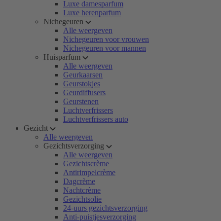
Luxe damesparfum
Luxe herenparfum
Nichegeuren
Alle weergeven
Nichegeuren voor vrouwen
Nichegeuren voor mannen
Huisparfum
Alle weergeven
Geurkaarsen
Geurstokjes
Geurdiffusers
Geurstenen
Luchtverfrissers
Luchtverfrissers auto
Gezicht
Alle weergeven
Gezichtsverzorging
Alle weergeven
Gezichtscrème
Antirimpelcrème
Dagcrème
Nachtcrème
Gezichtsolie
24-uurs gezichtsverzorging
Anti-puistjesverzorging