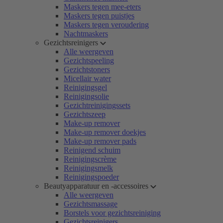
Maskers tegen mee-eters
Maskers tegen puistjes
Maskers tegen veroudering
Nachtmaskers
Gezichtsreinigers
Alle weergeven
Gezichtspeeling
Gezichtstoners
Micellair water
Reinigingsgel
Reinigingsolie
Gezichtreinigingssets
Gezichtszeep
Make-up remover
Make-up remover doekjes
Make-up remover pads
Reinigend schuim
Reinigingscrème
Reinigingsmelk
Reinigingspoeder
Beautyapparatuur en -accessoires
Alle weergeven
Gezichtsmassage
Borstels voor gezichtsreiniging
Gezichtsreinigers