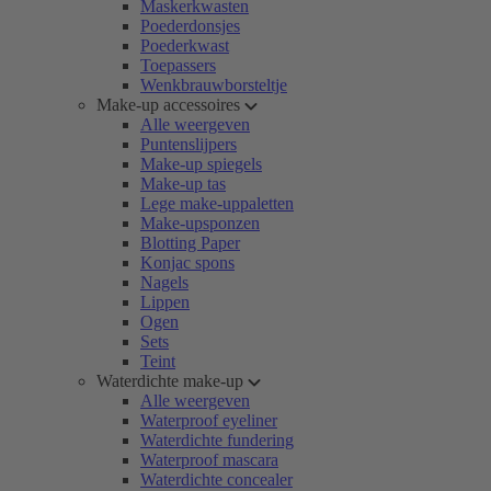
Maskerkwasten
Poederdonsjes
Poederkwast
Toepassers
Wenkbrauwborsteltje
Make-up accessoires
Alle weergeven
Puntenslijpers
Make-up spiegels
Make-up tas
Lege make-uppaletten
Make-upsponzen
Blotting Paper
Konjac spons
Nagels
Lippen
Ogen
Sets
Teint
Waterdichte make-up
Alle weergeven
Waterproof eyeliner
Waterdichte fundering
Waterproof mascara
Waterdichte concealer