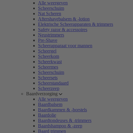
Alle weergeven
Scheerschuim
Nat Scheren
Aftershavebalsem & -lotion
Elektrische Scheerapparaten & trimmers
Safety razor & accessoires
Neustrimmers
Pre-Shave
Scheerapparaat voor mannen
Scheergel
Scheerkom
Scheerkwast
Scheermes
Scheerschuim
Scheersets
Scheerstandaard
Scheerzeep
Baardverzorging
Alle weergeven
Baardbalsem
Baardkammen & -borstels
Baardolie
Baardtondeuses & -trimmers
Baardshampoo & -zeep
Baard trimmen