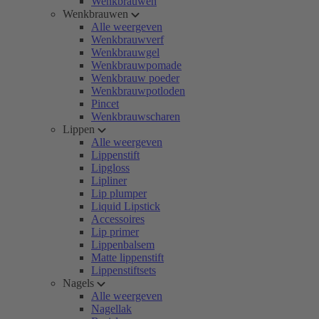
Wenkbrauwen
Wenkbrauwen
Alle weergeven
Wenkbrauwverf
Wenkbrauwgel
Wenkbrauwpomade
Wenkbrauw poeder
Wenkbrauwpotloden
Pincet
Wenkbrauwscharen
Lippen
Alle weergeven
Lippenstift
Lipgloss
Lipliner
Lip plumper
Liquid Lipstick
Accessoires
Lip primer
Lippenbalsem
Matte lippenstift
Lippenstiftsets
Nagels
Alle weergeven
Nagellak