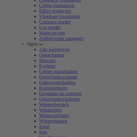
Crème-foundation
Effect producten
Vloeibare foundation
Compact poeder
Los poeder
Make-up sets
Zelfklevende tatoeages
Ogen
Alle weergeven
Oogschaduw
Mascara
Eyeliner
Crème-oogschaduw
Oogschaduwprimer
Glitteroogschaduw
Kunstwimpers
Oogmake-up remover
Oogschaduwpaletten
Wimperborstels
Wimperlijm
Wimperprimers
Wimpertangen
Kajal
Sets