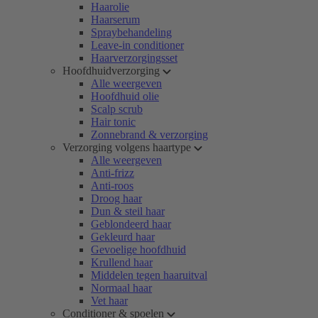
Haarolie
Haarserum
Spraybehandeling
Leave-in conditioner
Haarverzorgingsset
Hoofdhuidverzorging
Alle weergeven
Hoofdhuid olie
Scalp scrub
Hair tonic
Zonnebrand & verzorging
Verzorging volgens haartype
Alle weergeven
Anti-frizz
Anti-roos
Droog haar
Dun & steil haar
Geblondeerd haar
Gekleurd haar
Gevoelige hoofdhuid
Krullend haar
Middelen tegen haaruitval
Normaal haar
Vet haar
Conditioner & spoelen