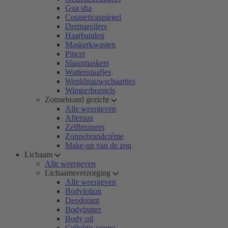
Gua sha
Cosmeticaspiegel
Dermarollers
Haarbanden
Maskerkwasten
Pincet
Slaapmaskers
Wattenstaafjes
Wenkbrauwschaartjes
Wimperborstels
Zonnebrand gezicht
Alle weergeven
Aftersun
Zelfbruiners
Zonnebrandcrème
Make-up van de zon
Lichaam
Alle weergeven
Lichaamsverzorging
Alle weergeven
Bodylotion
Deodorant
Bodybutter
Body oil
Cellulitis creme