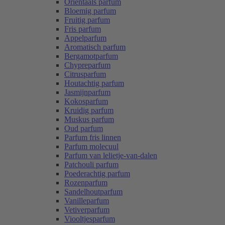
Oriëntaals parfum
Bloemig parfum
Fruitig parfum
Fris parfum
Appelparfum
Aromatisch parfum
Bergamotparfum
Chypreparfum
Citrusparfum
Houtachtig parfum
Jasmijnparfum
Kokosparfum
Kruidig parfum
Muskus parfum
Oud parfum
Parfum fris linnen
Parfum molecuul
Parfum van lelietje-van-dalen
Patchouli parfum
Poederachtig parfum
Rozenparfum
Sandelhoutparfum
Vanilleparfum
Vetiverparfum
Viooltjesparfum