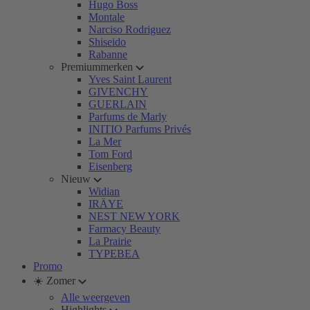
Hugo Boss
Montale
Narciso Rodriguez
Shiseido
Rabanne
Premiummerken
Yves Saint Laurent
GIVENCHY
GUERLAIN
Parfums de Marly
INITIO Parfums Privés
La Mer
Tom Ford
Eisenberg
Nieuw
Widian
IRÄYE
NEST NEW YORK
Farmacy Beauty
La Prairie
TYPEBEA
Promo
☀️ Zomer
Alle weergeven
Highlights