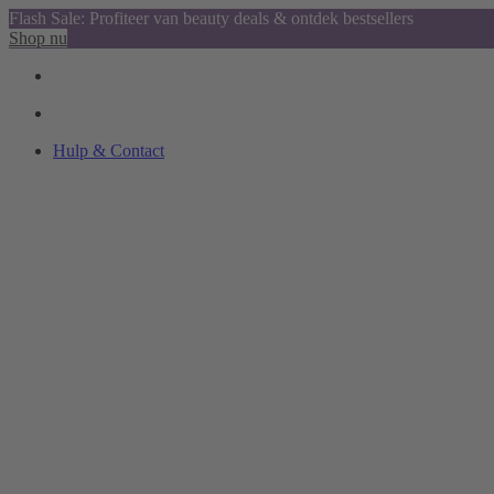
Flash Sale: Profiteer van beauty deals & ontdek bestsellers
Shop nu
Hulp & Contact