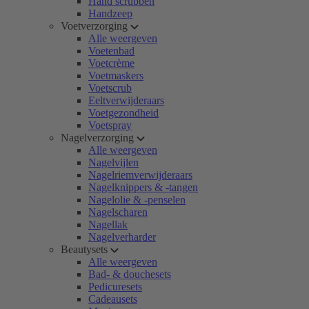
Hand scrubben
Handzeep
Voetverzorging
Alle weergeven
Voetenbad
Voetcrème
Voetmaskers
Voetscrub
Eeltverwijderaars
Voetgezondheid
Voetspray
Nagelverzorging
Alle weergeven
Nagelvijlen
Nagelriemverwijderaars
Nagelknippers & -tangen
Nagelolie & -penselen
Nagelscharen
Nagellak
Nagelverharder
Beautysets
Alle weergeven
Bad- & douchesets
Pedicuresets
Cadeausets