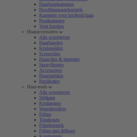
Haarknipkammen
Hoofdmassageborstels
Kammen voor krullend haar
Puntkammen
Vent brushes
Haaraccessoires
Alle weergeven
Haarbanden
Krulspelden
Scrunchies
Haarclips & barrettes
Sprayflessen
Accessoires
Haarspelden
Papillotten
Haar-tools
Alle weergeven
Stijltang
Krultangen
Warmterollers
Föhns
Tondeuses
Föhnborstels
Föhns met diffuser
Kapmantels