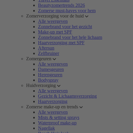
Beautyzomertrends 2026
Zomerse must-haves voor hem
Zomerverzorging voor de huid
Alle weergeven
Zonnebrand voor het gezicht
Make-up met SPF
Zonnebrand voor het hele lichaam
Haarverzorging met SPF
Aftersun
Zelfbruiner
Zomergeuren
Alle weergeven
Damesgeuren
Herengeuren
Bodyspray
Huidverzorging
Alle weergeven
Gezicht & Lichaamsverzorging
Haarverzorging
Zomerse make-up en trends
Alle weergeven
Mists & setting sprays
Waterproof make-up
Nagellak