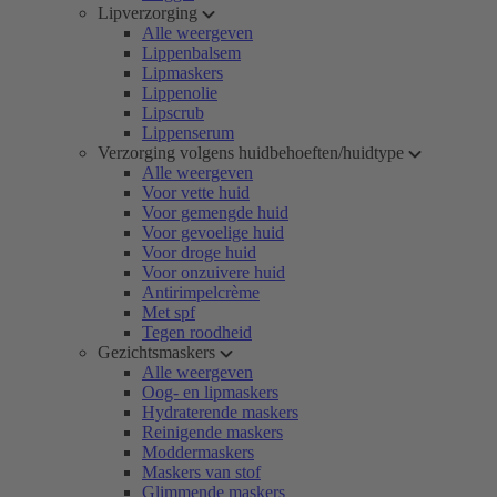
Lipverzorging
Alle weergeven
Lippenbalsem
Lipmaskers
Lippenolie
Lipscrub
Lippenserum
Verzorging volgens huidbehoeften/huidtype
Alle weergeven
Voor vette huid
Voor gemengde huid
Voor gevoelige huid
Voor droge huid
Voor onzuivere huid
Antirimpelcrème
Met spf
Tegen roodheid
Gezichtsmaskers
Alle weergeven
Oog- en lipmaskers
Hydraterende maskers
Reinigende maskers
Moddermaskers
Maskers van stof
Glimmende maskers