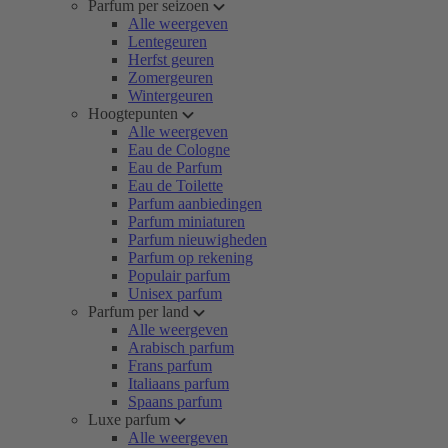
Parfum per seizoen
Alle weergeven
Lentegeuren
Herfst geuren
Zomergeuren
Wintergeuren
Hoogtepunten
Alle weergeven
Eau de Cologne
Eau de Parfum
Eau de Toilette
Parfum aanbiedingen
Parfum miniaturen
Parfum nieuwigheden
Parfum op rekening
Populair parfum
Unisex parfum
Parfum per land
Alle weergeven
Arabisch parfum
Frans parfum
Italiaans parfum
Spaans parfum
Luxe parfum
Alle weergeven