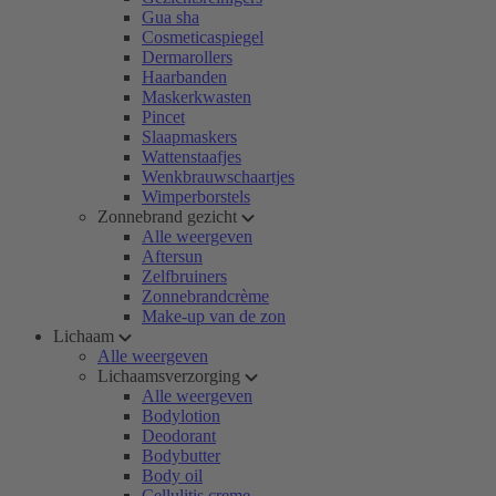
Gua sha
Cosmeticaspiegel
Dermarollers
Haarbanden
Maskerkwasten
Pincet
Slaapmaskers
Wattenstaafjes
Wenkbrauwschaartjes
Wimperborstels
Zonnebrand gezicht
Alle weergeven
Aftersun
Zelfbruiners
Zonnebrandcrème
Make-up van de zon
Lichaam
Alle weergeven
Lichaamsverzorging
Alle weergeven
Bodylotion
Deodorant
Bodybutter
Body oil
Cellulitis creme