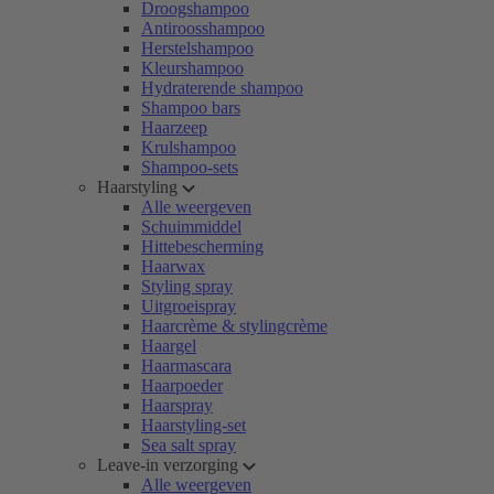
Droogshampoo
Antiroosshampoo
Herstelshampoo
Kleurshampoo
Hydraterende shampoo
Shampoo bars
Haarzeep
Krulshampoo
Shampoo-sets
Haarstyling
Alle weergeven
Schuimmiddel
Hittebescherming
Haarwax
Styling spray
Uitgroeispray
Haarcrème & stylingcrème
Haargel
Haarmascara
Haarpoeder
Haarspray
Haarstyling-set
Sea salt spray
Leave-in verzorging
Alle weergeven