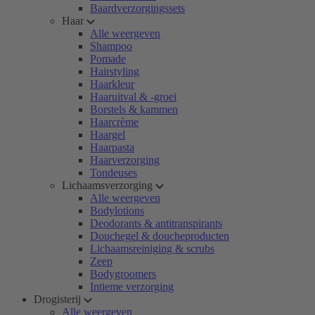
Baardverzorgingssets
Haar
Alle weergeven
Shampoo
Pomade
Hairstyling
Haarkleur
Haaruitval & -groei
Borstels & kammen
Haarcrème
Haargel
Haarpasta
Haarverzorging
Tondeuses
Lichaamsverzorging
Alle weergeven
Bodylotions
Deodorants & antitranspirants
Douchegel & doucheproducten
Lichaamsreiniging & scrubs
Zeep
Bodygroomers
Intieme verzorging
Drogisterij
Alle weergeven