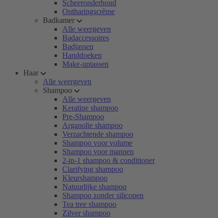
Scheeronderhoud
Ontharingscrème
Badkamer
Alle weergeven
Badaccessoires
Badjassen
Handdoeken
Make-uptassen
Haar
Alle weergeven
Shampoo
Alle weergeven
Keratine shampoo
Pre-Shampoo
Arganolie shampoo
Verzachtende shampoo
Shampoo voor volume
Shampoo voor mannen
2-in-1 shampoo & conditioner
Clarifying shampoo
Kleurshampoo
Natuurlijke shampoo
Shampoo zonder siliconen
Tea tree shampoo
Zilver shampoo