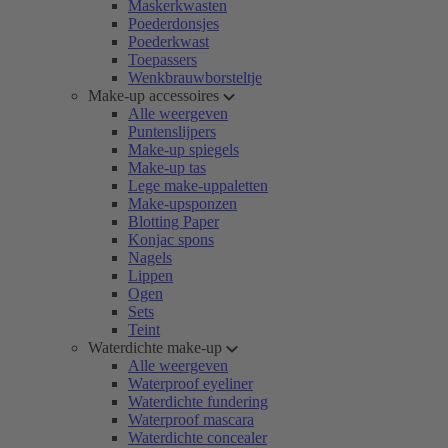
Maskerkwasten
Poederdonsjes
Poederkwast
Toepassers
Wenkbrauwborsteltje
Make-up accessoires
Alle weergeven
Puntenslijpers
Make-up spiegels
Make-up tas
Lege make-uppaletten
Make-upsponzen
Blotting Paper
Konjac spons
Nagels
Lippen
Ogen
Sets
Teint
Waterdichte make-up
Alle weergeven
Waterproof eyeliner
Waterdichte fundering
Waterproof mascara
Waterdichte concealer