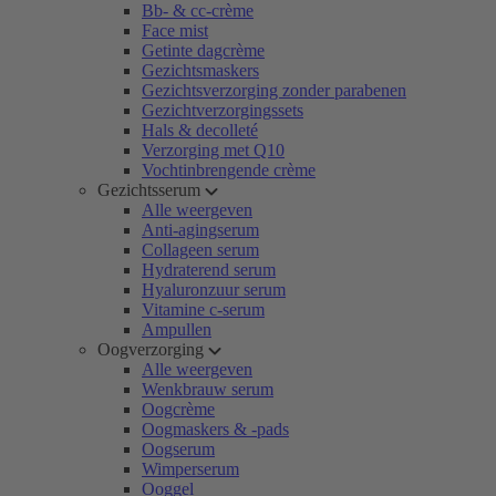
Bb- & cc-crème
Face mist
Getinte dagcrème
Gezichtsmaskers
Gezichtsverzorging zonder parabenen
Gezichtverzorgingssets
Hals & decolleté
Verzorging met Q10
Vochtinbrengende crème
Gezichtsserum
Alle weergeven
Anti-agingserum
Collageen serum
Hydraterend serum
Hyaluronzuur serum
Vitamine c-serum
Ampullen
Oogverzorging
Alle weergeven
Wenkbrauw serum
Oogcrème
Oogmaskers & -pads
Oogserum
Wimperserum
Ooggel