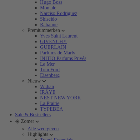
Hugo Boss
Montale
Narciso Rodriguez
Shiseido
Rabanne
Premiummerken
Yves Saint Laurent
GIVENCHY
GUERLAIN
Parfums de Marly
INITIO Parfums Privés
La Mer
Tom Ford
Eisenberg
Nieuw
Widian
IRÄYE
NEST NEW YORK
La Prairie
TYPEBEA
Sale & Bestsellers
☀️ Zomer
Alle weergeven
Highlights
Travel Essentials