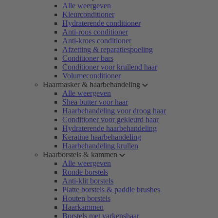
Alle weergeven
Kleurconditioner
Hydraterende conditioner
Anti-roos conditioner
Anti-kroes conditioner
Afzetting & reparatiespoeling
Conditioner bars
Conditioner voor krullend haar
Volumeconditioner
Haarmasker & haarbehandeling
Alle weergeven
Shea butter voor haar
Haarbehandeling voor droog haar
Conditioner voor gekleurd haar
Hydraterende haarbehandeling
Keratine haarbehandeling
Haarbehandeling krullen
Haarborstels & kammen
Alle weergeven
Ronde borstels
Anti-klit borstels
Platte borstels & paddle brushes
Houten borstels
Haarkammen
Borstels met varkenshaar