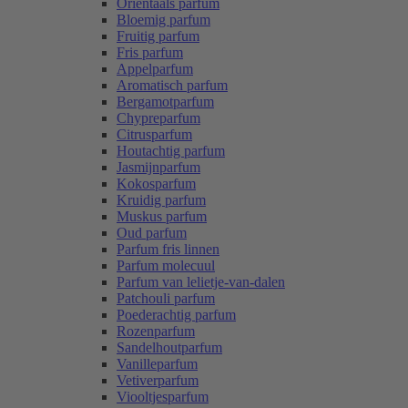
Oriëntaals parfum
Bloemig parfum
Fruitig parfum
Fris parfum
Appelparfum
Aromatisch parfum
Bergamotparfum
Chypreparfum
Citrusparfum
Houtachtig parfum
Jasmijnparfum
Kokosparfum
Kruidig parfum
Muskus parfum
Oud parfum
Parfum fris linnen
Parfum molecuul
Parfum van lelietje-van-dalen
Patchouli parfum
Poederachtig parfum
Rozenparfum
Sandelhoutparfum
Vanilleparfum
Vetiverparfum
Viooltjesparfum