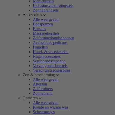
Manicuresets
Lichaamsverzorgingssets
Zonnebrandsets
Accessoires
Alle weergeven
Badsponzen
Borstels
Massageborstels
Zelfbruinerhandschoenen
Accessoires pedicure
Flanellen
Hand- & voetsieraden
Nagelaccessoires
Scrubhandschoenen
Vervangende borstels
Verzorgingsaccessoires
Zon & bescherming
Alle weergeven
Aftersun
Zelfbruiners
Zonnebrand
Ontharen
Alle weergeven
Koude en warme was
Scheermesjes