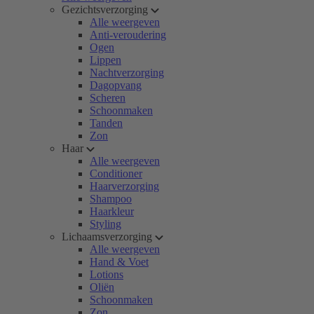
Gezichtsverzorging
Alle weergeven
Anti-veroudering
Ogen
Lippen
Nachtverzorging
Dagopvang
Scheren
Schoonmaken
Tanden
Zon
Haar
Alle weergeven
Conditioner
Haarverzorging
Shampoo
Haarkleur
Styling
Lichaamsverzorging
Alle weergeven
Hand & Voet
Lotions
Oliën
Schoonmaken
Zon