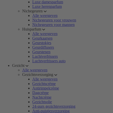
Luxe damesparfum
Luxe herenparfum
Nichegeuren
Alle weergeven
Nichegeuren voor vrouwen
Nichegeuren voor mannen
Huisparfum
Alle weergeven
Geurkaarsen
Geurstokjes
Geurdiffusers
Geurstenen
Luchtverfrissers
Luchtverfrissers auto
Gezicht
Alle weergeven
Gezichtsverzorging
Alle weergeven
Gezichtscrème
Antirimpelcrème
Dagcrème
Nachtcrème
Gezichtsolie
24-uurs gezichtsverzorging
Anti-puistjesverzorging