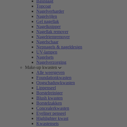
Basislaag
Topcoat
Nagelverharder
Nagelvijlen
Gel nagellak
Nagelknipper
Nagellak remover
Nagelriemremover
Nagelschaar
Nepnagels & nageldesign
UV-lampen
Nagelsets
Nagelverzorging
Make-up kwasten
Alle weergeven
Foundationkwasten
Oogschaduwkwasten
Lippenseel
Borstelreiniger
Blush kwasten
Borstelzakken
Concealerkwasten
Eyeliner penseel
Highlighter kwast
Kwastensets