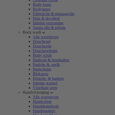
Body foam
Bodyspray
Etherische & massageolie
Hals & decolleté
Intieme verzorging
Sauna olie & infusie
Body wash
Alle weergeven
Douchegel
Doucheolie
Doucheschuim
Body scrub
Badzout & bruisballen
Badolie & -melk
Badschuim
Blokzeep
Douche- & badsets
Intieme wasgel
Vloeibare zeep
Handverzorging
Alle weergeven
Handcrème
Handdesinfectie
Handmaskers