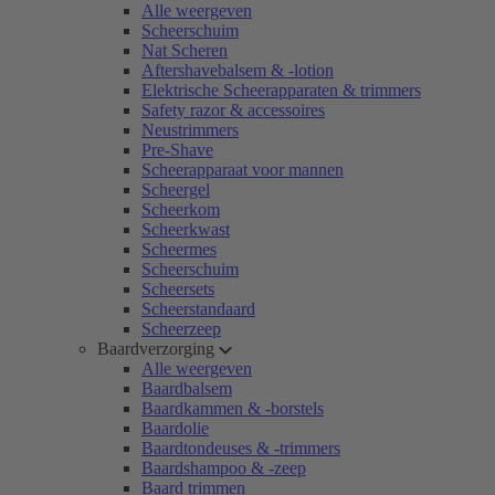
Alle weergeven
Scheerschuim
Nat Scheren
Aftershavebalsem & -lotion
Elektrische Scheerapparaten & trimmers
Safety razor & accessoires
Neustrimmers
Pre-Shave
Scheerapparaat voor mannen
Scheergel
Scheerkom
Scheerkwast
Scheermes
Scheerschuim
Scheersets
Scheerstandaard
Scheerzeep
Baardverzorging
Alle weergeven
Baardbalsem
Baardkammen & -borstels
Baardolie
Baardtondeuses & -trimmers
Baardshampoo & -zeep
Baard trimmen