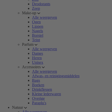
Deodorants
Zeep
Make-up
Alle weergeven
Ogen
Lippen
Nagels
Borstel
Teint
Parfum
Alle weergeven
Dames
Heren
Unisex
Accessoires
Alle weergeven
Afwas- en reinigingsmiddelen
Bags
Boeken
Drinkflessen
Kleine lederwaren
Overige
Paraplu's
Natuur
Alle weergeven