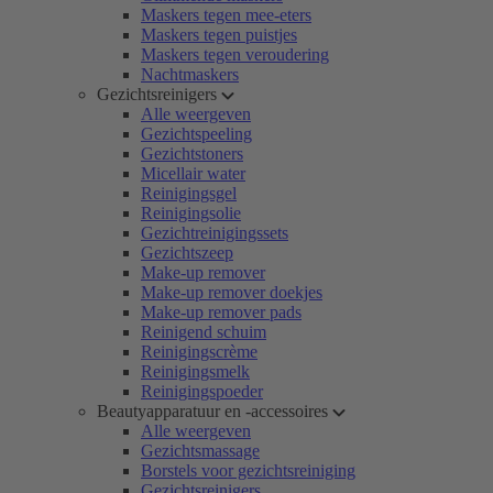
Maskers tegen mee-eters
Maskers tegen puistjes
Maskers tegen veroudering
Nachtmaskers
Gezichtsreinigers
Alle weergeven
Gezichtspeeling
Gezichtstoners
Micellair water
Reinigingsgel
Reinigingsolie
Gezichtreinigingssets
Gezichtszeep
Make-up remover
Make-up remover doekjes
Make-up remover pads
Reinigend schuim
Reinigingscrème
Reinigingsmelk
Reinigingspoeder
Beautyapparatuur en -accessoires
Alle weergeven
Gezichtsmassage
Borstels voor gezichtsreiniging
Gezichtsreinigers