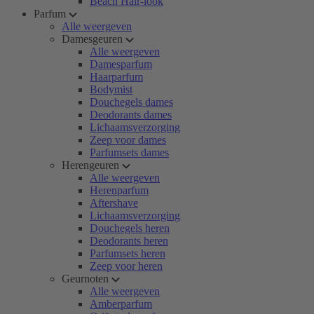
Beach Hair-look
Parfum
Alle weergeven
Damesgeuren
Alle weergeven
Damesparfum
Haarparfum
Bodymist
Douchegels dames
Deodorants dames
Lichaamsverzorging
Zeep voor dames
Parfumsets dames
Herengeuren
Alle weergeven
Herenparfum
Aftershave
Lichaamsverzorging
Douchegels heren
Deodorants heren
Parfumsets heren
Zeep voor heren
Geurnoten
Alle weergeven
Amberparfum