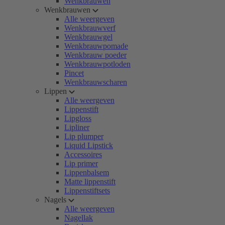
Wenkbrauwen
Wenkbrauwen
Alle weergeven
Wenkbrauwverf
Wenkbrauwgel
Wenkbrauwpomade
Wenkbrauw poeder
Wenkbrauwpotloden
Pincet
Wenkbrauwscharen
Lippen
Alle weergeven
Lippenstift
Lipgloss
Lipliner
Lip plumper
Liquid Lipstick
Accessoires
Lip primer
Lippenbalsem
Matte lippenstift
Lippenstiftsets
Nagels
Alle weergeven
Nagellak