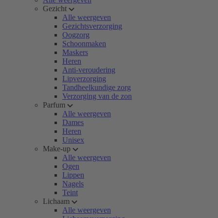
Gezicht
Alle weergeven
Gezichtsverzorging
Oogzorg
Schoonmaken
Maskers
Heren
Anti-veroudering
Lipverzorging
Tandheelkundige zorg
Verzorging van de zon
Parfum
Alle weergeven
Dames
Heren
Unisex
Make-up
Alle weergeven
Ogen
Lippen
Nagels
Teint
Lichaam
Alle weergeven