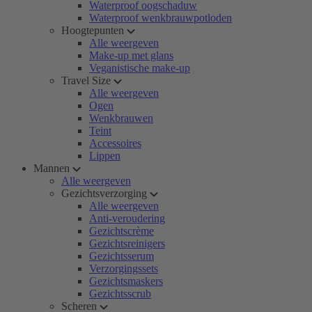
Waterproof oogschaduw
Waterproof wenkbrauwpotloden
Hoogtepunten
Alle weergeven
Make-up met glans
Veganistische make-up
Travel Size
Alle weergeven
Ogen
Wenkbrauwen
Teint
Accessoires
Lippen
Mannen
Alle weergeven
Gezichtsverzorging
Alle weergeven
Anti-veroudering
Gezichtscrème
Gezichtsreinigers
Gezichtsserum
Verzorgingssets
Gezichtsmaskers
Gezichtsscrub
Scheren