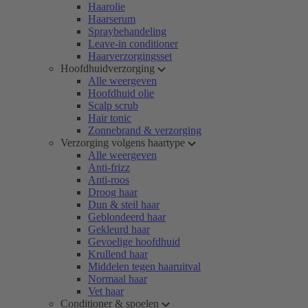
Haarolie
Haarserum
Spraybehandeling
Leave-in conditioner
Haarverzorgingsset
Hoofdhuidverzorging
Alle weergeven
Hoofdhuid olie
Scalp scrub
Hair tonic
Zonnebrand & verzorging
Verzorging volgens haartype
Alle weergeven
Anti-frizz
Anti-roos
Droog haar
Dun & steil haar
Geblondeerd haar
Gekleurd haar
Gevoelige hoofdhuid
Krullend haar
Middelen tegen haaruitval
Normaal haar
Vet haar
Conditioner & spoelen