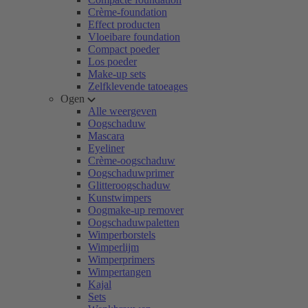
Crème-foundation
Effect producten
Vloeibare foundation
Compact poeder
Los poeder
Make-up sets
Zelfklevende tatoeages
Ogen
Alle weergeven
Oogschaduw
Mascara
Eyeliner
Crème-oogschaduw
Oogschaduwprimer
Glitteroogschaduw
Kunstwimpers
Oogmake-up remover
Oogschaduwpaletten
Wimperborstels
Wimperlijm
Wimperprimers
Wimpertangen
Kajal
Sets