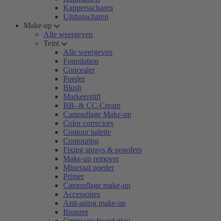
Kappersscharen
Uitdunscharen
Make-up
Alle weergeven
Teint
Alle weergeven
Foundation
Concealer
Poeder
Blush
Markeerstift
BB- & CC-Cream
Camouflage Make-up
Color correctors
Contour palette
Contouring
Fixing sprays & powders
Make-up remover
Mineraal poeder
Primer
Camouflage make-up
Accessoires
Anti-aging make-up
Bronzer
Compacte foundation