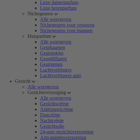
Luxe damesparfum
Luxe herenparfum
Nichegeuren
Alle weergeven
Nichegeuren voor vrouwen
Nichegeuren voor mannen
Huisparfum
Alle weergeven
Geurkaarsen
Geurstokjes
Geurdiffusers
Geurstenen
Luchtverfrissers
Luchtverfrissers auto
Gezicht
Alle weergeven
Gezichtsverzorging
Alle weergeven
Gezichtscrème
Antirimpelcrème
Dagcrème
Nachtcrème
Gezichtsolie
24-uurs gezichtsverzorging
Anti-puistjesverzorging