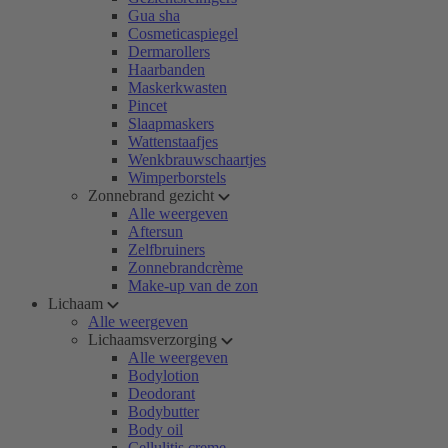
Gua sha
Cosmeticaspiegel
Dermarollers
Haarbanden
Maskerkwasten
Pincet
Slaapmaskers
Wattenstaafjes
Wenkbrauwschaartjes
Wimperborstels
Zonnebrand gezicht
Alle weergeven
Aftersun
Zelfbruiners
Zonnebrandcrème
Make-up van de zon
Lichaam
Alle weergeven
Lichaamsverzorging
Alle weergeven
Bodylotion
Deodorant
Bodybutter
Body oil
Cellulitis creme