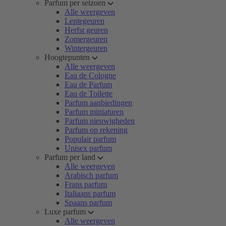
Parfum per seizoen
Alle weergeven
Lentegeuren
Herfst geuren
Zomergeuren
Wintergeuren
Hoogtepunten
Alle weergeven
Eau de Cologne
Eau de Parfum
Eau de Toilette
Parfum aanbiedingen
Parfum miniaturen
Parfum nieuwigheden
Parfum op rekening
Populair parfum
Unisex parfum
Parfum per land
Alle weergeven
Arabisch parfum
Frans parfum
Italiaans parfum
Spaans parfum
Luxe parfum
Alle weergeven