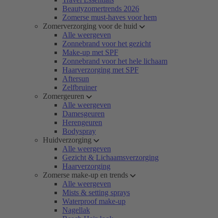
Beautyzomertrends 2026
Zomerse must-haves voor hem
Zomerverzorging voor de huid
Alle weergeven
Zonnebrand voor het gezicht
Make-up met SPF
Zonnebrand voor het hele lichaam
Haarverzorging met SPF
Aftersun
Zelfbruiner
Zomergeuren
Alle weergeven
Damesgeuren
Herengeuren
Bodyspray
Huidverzorging
Alle weergeven
Gezicht & Lichaamsverzorging
Haarverzorging
Zomerse make-up en trends
Alle weergeven
Mists & setting sprays
Waterproof make-up
Nagellak