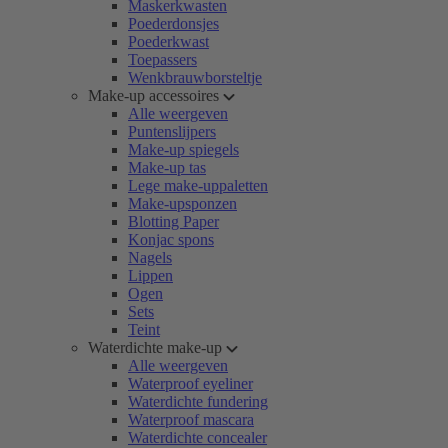
Maskerkwasten
Poederdonsjes
Poederkwast
Toepassers
Wenkbrauwborsteltje
Make-up accessoires
Alle weergeven
Puntenslijpers
Make-up spiegels
Make-up tas
Lege make-uppaletten
Make-upsponzen
Blotting Paper
Konjac spons
Nagels
Lippen
Ogen
Sets
Teint
Waterdichte make-up
Alle weergeven
Waterproof eyeliner
Waterdichte fundering
Waterproof mascara
Waterdichte concealer