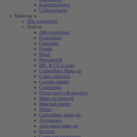
Kappersscharen
Uitdunscharen
Make-up
Alle weergeven
Teint
Alle weergeven
Foundation
Concealer
Poeder
Blush
Markeerstift
BB- & CC-Cream
Camouflage Make-up
Color correctors
Contour palette
Contouring
Fixing sprays & powders
Make-up remover
Mineraal poeder
Primer
Camouflage make-up
Accessoires
Anti-aging make-up
Bronzer
Compacte foundation