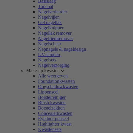
Basislaag
Topcoat
Nagelverharder
Nagelvijlen
Gel nagellak
Nagelknipper
Nagellak remover
Nagelriemremover
Nagelschaar
Nepnagels & nageldesign
UV-lampen
Nagelsets
Nagelverzorging
Make-up kwasten
Alle weergeven
Foundationkwasten
Oogschaduwkwasten
Lippenseel
Borstelreiniger
Blush kwasten
Borstelzakken
Concealerkwasten
Eyeliner penseel
Highlighter kwast
Kwastensets