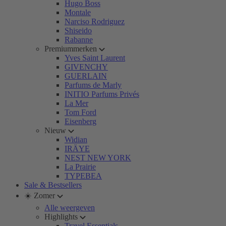
Hugo Boss
Montale
Narciso Rodriguez
Shiseido
Rabanne
Premiummerken
Yves Saint Laurent
GIVENCHY
GUERLAIN
Parfums de Marly
INITIO Parfums Privés
La Mer
Tom Ford
Eisenberg
Nieuw
Widian
IRÄYE
NEST NEW YORK
La Prairie
TYPEBEA
Sale & Bestsellers
☀️ Zomer
Alle weergeven
Highlights
Travel Essentials