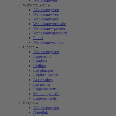
Wenkbrauwen
Wenkbrauwen
Alle weergeven
Wenkbrauwverf
Wenkbrauwgel
Wenkbrauwpomade
Wenkbrauw poeder
Wenkbrauwpotloden
Pincet
Wenkbrauwscharen
Lippen
Alle weergeven
Lippenstift
Lipgloss
Lipliner
Lip plumper
Liquid Lipstick
Accessoires
Lip primer
Lippenbalsem
Matte lippenstift
Lippenstiftsets
Nagels
Alle weergeven
Nagellak