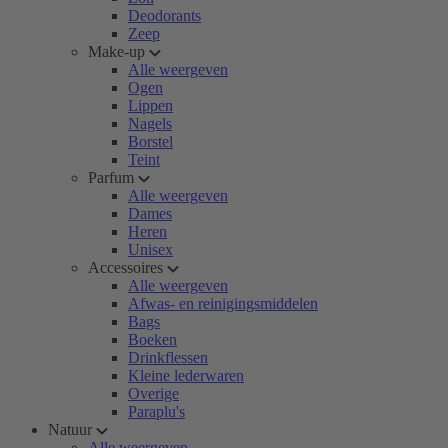
Deodorants
Zeep
Make-up
Alle weergeven
Ogen
Lippen
Nagels
Borstel
Teint
Parfum
Alle weergeven
Dames
Heren
Unisex
Accessoires
Alle weergeven
Afwas- en reinigingsmiddelen
Bags
Boeken
Drinkflessen
Kleine lederwaren
Overige
Paraplu's
Natuur
Alle weergeven