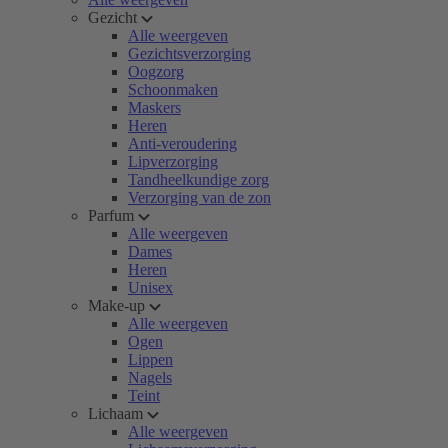
Gezicht
Alle weergeven
Gezichtsverzorging
Oogzorg
Schoonmaken
Maskers
Heren
Anti-veroudering
Lipverzorging
Tandheelkundige zorg
Verzorging van de zon
Parfum
Alle weergeven
Dames
Heren
Unisex
Make-up
Alle weergeven
Ogen
Lippen
Nagels
Teint
Lichaam
Alle weergeven