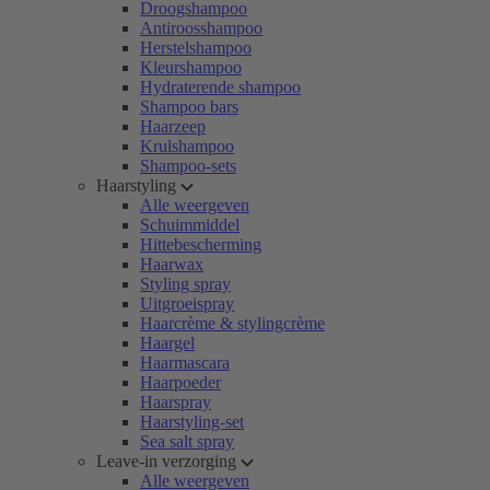
Droogshampoo
Antiroosshampoo
Herstelshampoo
Kleurshampoo
Hydraterende shampoo
Shampoo bars
Haarzeep
Krulshampoo
Shampoo-sets
Haarstyling
Alle weergeven
Schuimmiddel
Hittebescherming
Haarwax
Styling spray
Uitgroeispray
Haarcrème & stylingcrème
Haargel
Haarmascara
Haarpoeder
Haarspray
Haarstyling-set
Sea salt spray
Leave-in verzorging
Alle weergeven