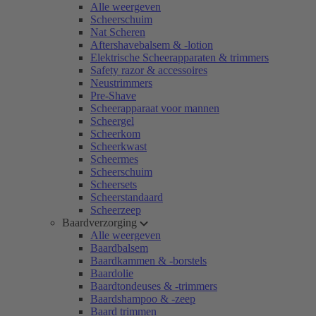
Alle weergeven
Scheerschuim
Nat Scheren
Aftershavebalsem & -lotion
Elektrische Scheerapparaten & trimmers
Safety razor & accessoires
Neustrimmers
Pre-Shave
Scheerapparaat voor mannen
Scheergel
Scheerkom
Scheerkwast
Scheermes
Scheerschuim
Scheersets
Scheerstandaard
Scheerzeep
Baardverzorging
Alle weergeven
Baardbalsem
Baardkammen & -borstels
Baardolie
Baardtondeuses & -trimmers
Baardshampoo & -zeep
Baard trimmen