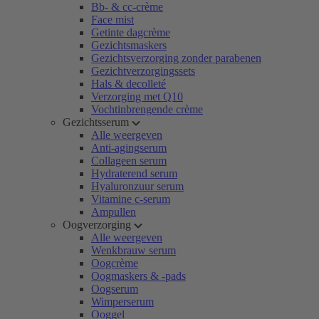
Bb- & cc-crème
Face mist
Getinte dagcrème
Gezichtsmaskers
Gezichtsverzorging zonder parabenen
Gezichtverzorgingssets
Hals & decolleté
Verzorging met Q10
Vochtinbrengende crème
Gezichtsserum
Alle weergeven
Anti-agingserum
Collageen serum
Hydraterend serum
Hyaluronzuur serum
Vitamine c-serum
Ampullen
Oogverzorging
Alle weergeven
Wenkbrauw serum
Oogcrème
Oogmaskers & -pads
Oogserum
Wimperserum
Ooggel