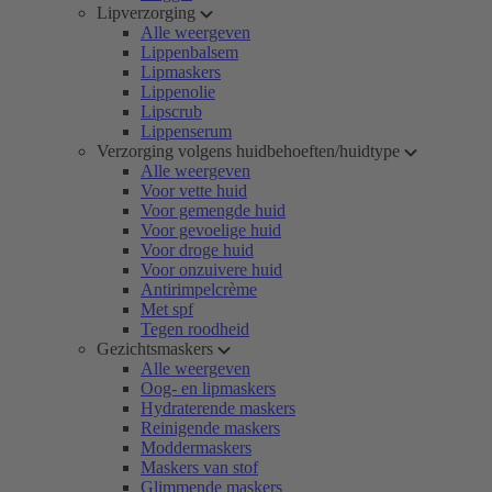
Lipverzorging
Alle weergeven
Lippenbalsem
Lipmaskers
Lippenolie
Lipscrub
Lippenserum
Verzorging volgens huidbehoeften/huidtype
Alle weergeven
Voor vette huid
Voor gemengde huid
Voor gevoelige huid
Voor droge huid
Voor onzuivere huid
Antirimpelcrème
Met spf
Tegen roodheid
Gezichtsmaskers
Alle weergeven
Oog- en lipmaskers
Hydraterende maskers
Reinigende maskers
Moddermaskers
Maskers van stof
Glimmende maskers