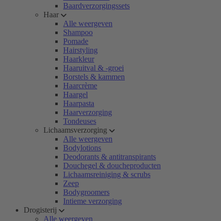
Baardverzorgingssets
Haar
Alle weergeven
Shampoo
Pomade
Hairstyling
Haarkleur
Haaruitval & -groei
Borstels & kammen
Haarcrème
Haargel
Haarpasta
Haarverzorging
Tondeuses
Lichaamsverzorging
Alle weergeven
Bodylotions
Deodorants & antitranspirants
Douchegel & doucheproducten
Lichaamsreiniging & scrubs
Zeep
Bodygroomers
Intieme verzorging
Drogisterij
Alle weergeven