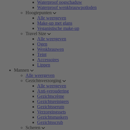
Waterproof oogschaduw
Waterproof wenkbrauwpotloden
Hoogtepunten
Alle weergeven
Make-up met glans
Veganistische make-up
Travel Size
Alle weergeven
Ogen
Wenkbrauwen
Teint
Accessoires
Lippen
Mannen
Alle weergeven
Gezichtsverzorging
Alle weergeven
Anti-veroudering
Gezichtscrème
Gezichtsreinigers
Gezichtsserum
Verzorgingssets
Gezichtsmaskers
Gezichtsscrub
Scheren