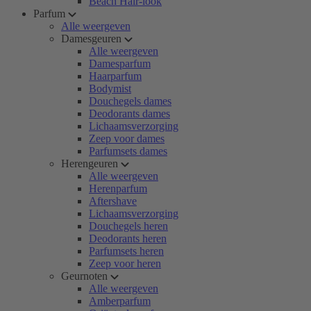
Beach Hair-look
Parfum
Alle weergeven
Damesgeuren
Alle weergeven
Damesparfum
Haarparfum
Bodymist
Douchegels dames
Deodorants dames
Lichaamsverzorging
Zeep voor dames
Parfumsets dames
Herengeuren
Alle weergeven
Herenparfum
Aftershave
Lichaamsverzorging
Douchegels heren
Deodorants heren
Parfumsets heren
Zeep voor heren
Geurnoten
Alle weergeven
Amberparfum