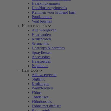
Haarknipkammen
Hoofdmassageborstels
Kammen voor krullend haar
Puntkammen
Vent brushes
Haaraccessoires
Alle weergeven
Haarbanden
Krulspelden
Scrunchies
Haarclips & barrettes
Sprayflessen
Accessoires
Haarspelden
Papillotten
Haar-tools
Alle weergeven
Stijltang
Krultangen
Warmterollers
Föhns
Tondeuses
Föhnborstels
Föhns met diffuser
Kapmantels