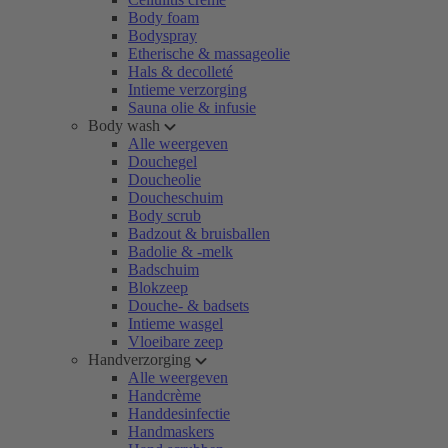
Body foam
Bodyspray
Etherische & massageolie
Hals & decolleté
Intieme verzorging
Sauna olie & infusie
Body wash
Alle weergeven
Douchegel
Doucheolie
Doucheschuim
Body scrub
Badzout & bruisballen
Badolie & -melk
Badschuim
Blokzeep
Douche- & badsets
Intieme wasgel
Vloeibare zeep
Handverzorging
Alle weergeven
Handcrème
Handdesinfectie
Handmaskers