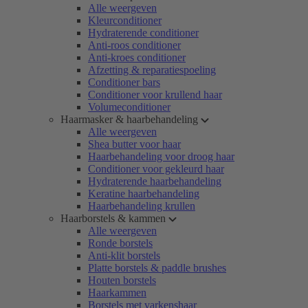
Alle weergeven
Kleurconditioner
Hydraterende conditioner
Anti-roos conditioner
Anti-kroes conditioner
Afzetting & reparatiespoeling
Conditioner bars
Conditioner voor krullend haar
Volumeconditioner
Haarmasker & haarbehandeling
Alle weergeven
Shea butter voor haar
Haarbehandeling voor droog haar
Conditioner voor gekleurd haar
Hydraterende haarbehandeling
Keratine haarbehandeling
Haarbehandeling krullen
Haarborstels & kammen
Alle weergeven
Ronde borstels
Anti-klit borstels
Platte borstels & paddle brushes
Houten borstels
Haarkammen
Borstels met varkenshaar