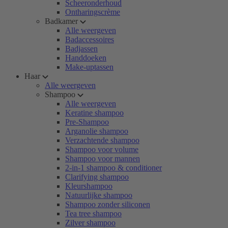
Scheeronderhoud
Ontharingscrème
Badkamer
Alle weergeven
Badaccessoires
Badjassen
Handdoeken
Make-uptassen
Haar
Alle weergeven
Shampoo
Alle weergeven
Keratine shampoo
Pre-Shampoo
Arganolie shampoo
Verzachtende shampoo
Shampoo voor volume
Shampoo voor mannen
2-in-1 shampoo & conditioner
Clarifying shampoo
Kleurshampoo
Natuurlijke shampoo
Shampoo zonder siliconen
Tea tree shampoo
Zilver shampoo