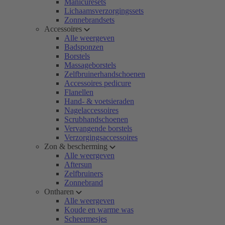
Manicuresets
Lichaamsverzorgingssets
Zonnebrandsets
Accessoires
Alle weergeven
Badsponzen
Borstels
Massageborstels
Zelfbruinerhandschoenen
Accessoires pedicure
Flanellen
Hand- & voetsieraden
Nagelaccessoires
Scrubhandschoenen
Vervangende borstels
Verzorgingsaccessoires
Zon & bescherming
Alle weergeven
Aftersun
Zelfbruiners
Zonnebrand
Ontharen
Alle weergeven
Koude en warme was
Scheermesjes