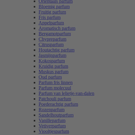
Oriëntaals parfum
Bloemig parfum
Fruitig parfum
Fris parfum
Appelparfum
Aromatisch parfum
Bergamotparfum
Chypreparfum
Citrusparfum
Houtachtig parfum
Jasmijnparfum
Kokosparfum
Kruidig parfum
Muskus parfum
Oud parfum
Parfum fris linnen
Parfum molecuul
Parfum van lelietje-van-dalen
Patchouli parfum
Poederachtig parfum
Rozenparfum
Sandelhoutparfum
Vanilleparfum
Vetiverparfum
Viooltjesparfum