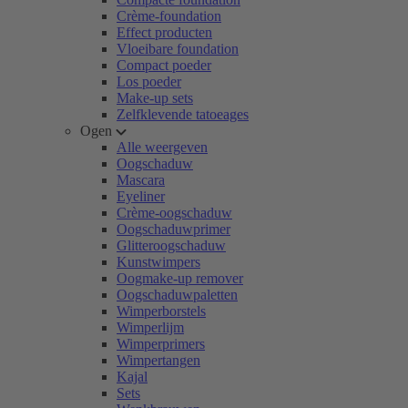
Crème-foundation
Effect producten
Vloeibare foundation
Compact poeder
Los poeder
Make-up sets
Zelfklevende tatoeages
Ogen
Alle weergeven
Oogschaduw
Mascara
Eyeliner
Crème-oogschaduw
Oogschaduwprimer
Glitteroogschaduw
Kunstwimpers
Oogmake-up remover
Oogschaduwpaletten
Wimperborstels
Wimperlijm
Wimperprimers
Wimpertangen
Kajal
Sets