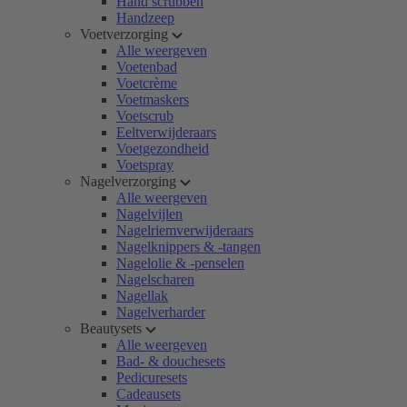
Hand scrubben
Handzeep
Voetverzorging
Alle weergeven
Voetenbad
Voetcrème
Voetmaskers
Voetscrub
Eeltverwijderaars
Voetgezondheid
Voetspray
Nagelverzorging
Alle weergeven
Nagelvijlen
Nagelriemverwijderaars
Nagelknippers & -tangen
Nagelolie & -penselen
Nagelscharen
Nagellak
Nagelverharder
Beautysets
Alle weergeven
Bad- & douchesets
Pedicuresets
Cadeausets