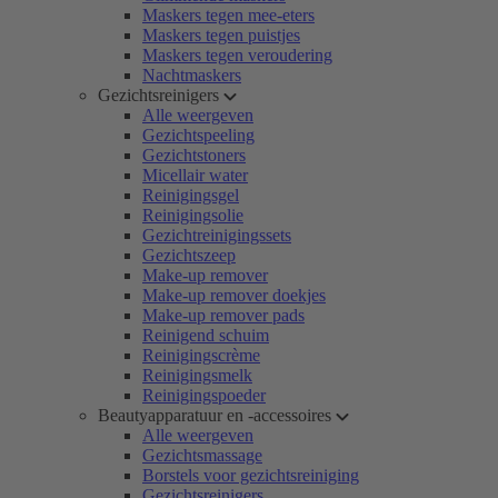
Maskers tegen mee-eters
Maskers tegen puistjes
Maskers tegen veroudering
Nachtmaskers
Gezichtsreinigers
Alle weergeven
Gezichtspeeling
Gezichtstoners
Micellair water
Reinigingsgel
Reinigingsolie
Gezichtreinigingssets
Gezichtszeep
Make-up remover
Make-up remover doekjes
Make-up remover pads
Reinigend schuim
Reinigingscrème
Reinigingsmelk
Reinigingspoeder
Beautyapparatuur en -accessoires
Alle weergeven
Gezichtsmassage
Borstels voor gezichtsreiniging
Gezichtsreinigers