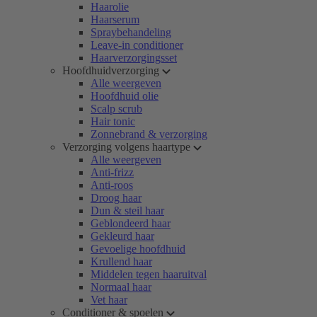
Haarolie
Haarserum
Spraybehandeling
Leave-in conditioner
Haarverzorgingsset
Hoofdhuidverzorging
Alle weergeven
Hoofdhuid olie
Scalp scrub
Hair tonic
Zonnebrand & verzorging
Verzorging volgens haartype
Alle weergeven
Anti-frizz
Anti-roos
Droog haar
Dun & steil haar
Geblondeerd haar
Gekleurd haar
Gevoelige hoofdhuid
Krullend haar
Middelen tegen haaruitval
Normaal haar
Vet haar
Conditioner & spoelen