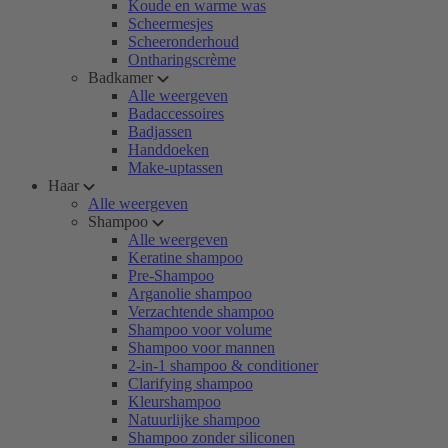
Koude en warme was
Scheermesjes
Scheeronderhoud
Ontharingscrème
Badkamer
Alle weergeven
Badaccessoires
Badjassen
Handdoeken
Make-uptassen
Haar
Alle weergeven
Shampoo
Alle weergeven
Keratine shampoo
Pre-Shampoo
Arganolie shampoo
Verzachtende shampoo
Shampoo voor volume
Shampoo voor mannen
2-in-1 shampoo & conditioner
Clarifying shampoo
Kleurshampoo
Natuurlijke shampoo
Shampoo zonder siliconen