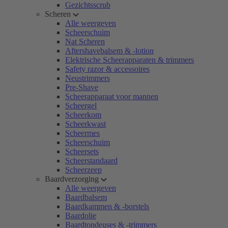
Gezichtsscrub
Scheren
Alle weergeven
Scheerschuim
Nat Scheren
Aftershavebalsem & -lotion
Elektrische Scheerapparaten & trimmers
Safety razor & accessoires
Neustrimmers
Pre-Shave
Scheerapparaat voor mannen
Scheergel
Scheerkom
Scheerkwast
Scheermes
Scheerschuim
Scheersets
Scheerstandaard
Scheerzeep
Baardverzorging
Alle weergeven
Baardbalsem
Baardkammen & -borstels
Baardolie
Baardtondeuses & -trimmers