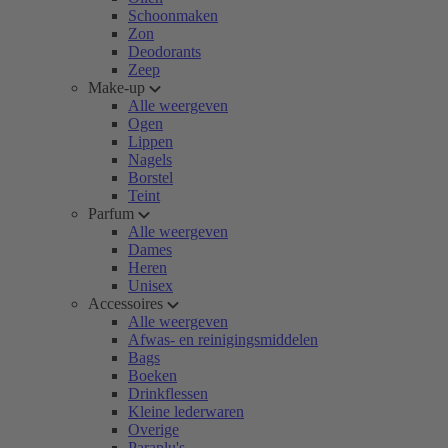
Schoonmaken
Zon
Deodorants
Zeep
Make-up
Alle weergeven
Ogen
Lippen
Nagels
Borstel
Teint
Parfum
Alle weergeven
Dames
Heren
Unisex
Accessoires
Alle weergeven
Afwas- en reinigingsmiddelen
Bags
Boeken
Drinkflessen
Kleine lederwaren
Overige
Paraplu's