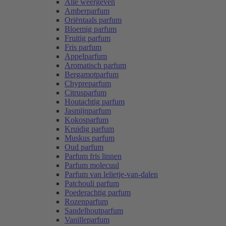
Alle weergeven
Amberparfum
Oriëntaals parfum
Bloemig parfum
Fruitig parfum
Fris parfum
Appelparfum
Aromatisch parfum
Bergamotparfum
Chypreparfum
Citrusparfum
Houtachtig parfum
Jasmijnparfum
Kokosparfum
Kruidig parfum
Muskus parfum
Oud parfum
Parfum fris linnen
Parfum molecuul
Parfum van lelietje-van-dalen
Patchouli parfum
Poederachtig parfum
Rozenparfum
Sandelhoutparfum
Vanilleparfum