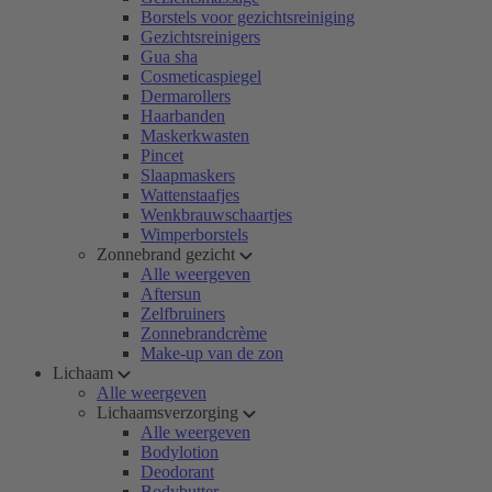
Borstels voor gezichtsreiniging
Gezichtsreinigers
Gua sha
Cosmeticaspiegel
Dermarollers
Haarbanden
Maskerkwasten
Pincet
Slaapmaskers
Wattenstaafjes
Wenkbrauwschaartjes
Wimperborstels
Zonnebrand gezicht
Alle weergeven
Aftersun
Zelfbruiners
Zonnebrandcrème
Make-up van de zon
Lichaam
Alle weergeven
Lichaamsverzorging
Alle weergeven
Bodylotion
Deodorant
Bodybutter