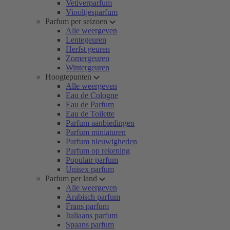
Vetiverparfum
Viooltjesparfum
Parfum per seizoen
Alle weergeven
Lentegeuren
Herfst geuren
Zomergeuren
Wintergeuren
Hoogtepunten
Alle weergeven
Eau de Cologne
Eau de Parfum
Eau de Toilette
Parfum aanbiedingen
Parfum miniaturen
Parfum nieuwigheden
Parfum op rekening
Populair parfum
Unisex parfum
Parfum per land
Alle weergeven
Arabisch parfum
Frans parfum
Italiaans parfum
Spaans parfum