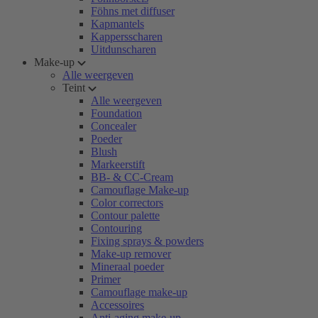
Föhns met diffuser
Kapmantels
Kappersscharen
Uitdunscharen
Make-up
Alle weergeven
Teint
Alle weergeven
Foundation
Concealer
Poeder
Blush
Markeerstift
BB- & CC-Cream
Camouflage Make-up
Color correctors
Contour palette
Contouring
Fixing sprays & powders
Make-up remover
Mineraal poeder
Primer
Camouflage make-up
Accessoires
Anti-aging make-up