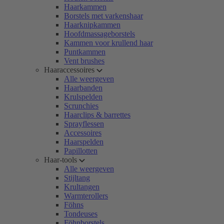
Haarkammen
Borstels met varkenshaar
Haarknipkammen
Hoofdmassageborstels
Kammen voor krullend haar
Puntkammen
Vent brushes
Haaraccessoires
Alle weergeven
Haarbanden
Krulspelden
Scrunchies
Haarclips & barrettes
Sprayflessen
Accessoires
Haarspelden
Papillotten
Haar-tools
Alle weergeven
Stijltang
Krultangen
Warmterollers
Föhns
Tondeuses
Föhnborstels