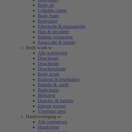
Body oil
Cellulitis creme
Body foam
Bodyspray
Etherische & massageolie
Hals & decolleté
Intieme verzorging
Sauna olie & infusie
Body wash
Alle weergeven
Douchegel
Doucheolie
Doucheschuim
Body scrub
Badzout & bruisballen
Badolie & -melk
Badschuim
Blokzeep
Douche- & badsets
Intieme wasgel
Vloeibare zeep
Handverzorging
Alle weergeven
Handcrème