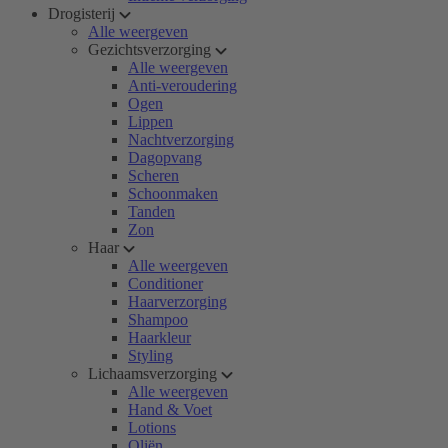
Drogisterij
Alle weergeven
Gezichtsverzorging
Alle weergeven
Anti-veroudering
Ogen
Lippen
Nachtverzorging
Dagopvang
Scheren
Schoonmaken
Tanden
Zon
Haar
Alle weergeven
Conditioner
Haarverzorging
Shampoo
Haarkleur
Styling
Lichaamsverzorging
Alle weergeven
Hand & Voet
Lotions
Oliën