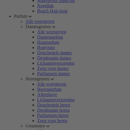
Waterproof make-up
Nagellak
Beach Hair-look
Parfum
Alle weergeven
Damesgeuren
Alle weergeven
Damesparfum
Haarparfum
Bodymist
Douchegels dames
Deodorants dames
Lichaamsverzorging
Zeep voor dames
Parfumsets dames
Herengeuren
Alle weergeven
Herenparfum
Aftershave
Lichaamsverzorging
Douchegels heren
Deodorants heren
Parfumsets heren
Zeep voor heren
Geurnoten