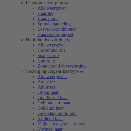
Leave-in verzorging
Alle weergeven
Haarolie
Haarserum
Spraybehandeling
Leave-in conditioner
Haarverzorgingsset
Hoofdhuidverzorging
Alle weergeven
Hoofdhuid olie
Scalp scrub
Hair tonic
Zonnebrand & verzorging
Verzorging volgens haartype
Alle weergeven
Anti-frizz
Anti-roos
Droog haar
Dun & steil haar
Geblondeerd haar
Gekleurd haar
Gevoelige hoofdhuid
Krullend haar
Middelen tegen haaruitval
Normaal haar