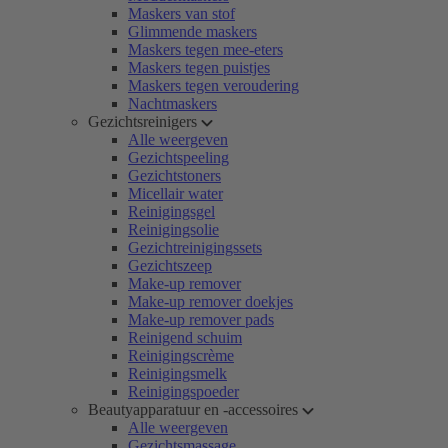
Maskers van stof
Glimmende maskers
Maskers tegen mee-eters
Maskers tegen puistjes
Maskers tegen veroudering
Nachtmaskers
Gezichtsreinigers
Alle weergeven
Gezichtspeeling
Gezichtstoners
Micellair water
Reinigingsgel
Reinigingsolie
Gezichtreinigingssets
Gezichtszeep
Make-up remover
Make-up remover doekjes
Make-up remover pads
Reinigend schuim
Reinigingscrème
Reinigingsmelk
Reinigingspoeder
Beautyapparatuur en -accessoires
Alle weergeven
Gezichtsmassage