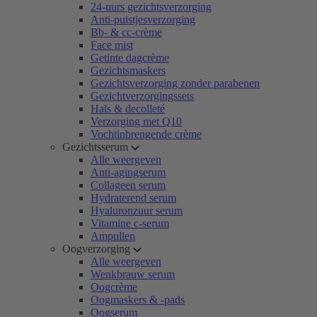
24-uurs gezichtsverzorging
Anti-puistjesverzorging
Bb- & cc-crème
Face mist
Getinte dagcrème
Gezichtsmaskers
Gezichtsverzorging zonder parabenen
Gezichtverzorgingssets
Hals & decolleté
Verzorging met Q10
Vochtinbrengende crème
Gezichtsserum
Alle weergeven
Anti-agingserum
Collageen serum
Hydraterend serum
Hyaluronzuur serum
Vitamine c-serum
Ampullen
Oogverzorging
Alle weergeven
Wenkbrauw serum
Oogcrème
Oogmaskers & -pads
Oogserum