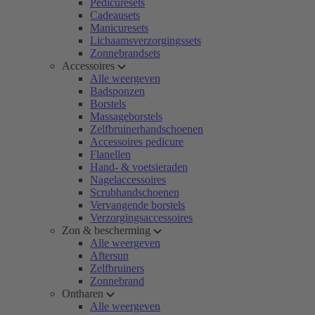
Pedicuresets
Cadeausets
Manicuresets
Lichaamsverzorgingssets
Zonnebrandsets
Accessoires
Alle weergeven
Badsponzen
Borstels
Massageborstels
Zelfbruinerhandschoenen
Accessoires pedicure
Flanellen
Hand- & voetsieraden
Nagelaccessoires
Scrubhandschoenen
Vervangende borstels
Verzorgingsaccessoires
Zon & bescherming
Alle weergeven
Aftersun
Zelfbruiners
Zonnebrand
Ontharen
Alle weergeven