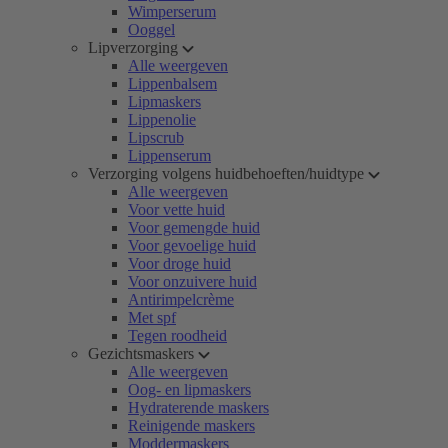
Wimperserum
Ooggel
Lipverzorging
Alle weergeven
Lippenbalsem
Lipmaskers
Lippenolie
Lipscrub
Lippenserum
Verzorging volgens huidbehoeften/huidtype
Alle weergeven
Voor vette huid
Voor gemengde huid
Voor gevoelige huid
Voor droge huid
Voor onzuivere huid
Antirimpelcrème
Met spf
Tegen roodheid
Gezichtsmaskers
Alle weergeven
Oog- en lipmaskers
Hydraterende maskers
Reinigende maskers
Moddermaskers