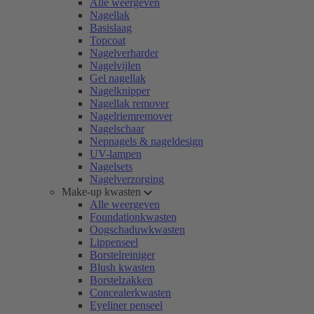
Alle weergeven
Nagellak
Basislaag
Topcoat
Nagelverharder
Nagelvijlen
Gel nagellak
Nagelknipper
Nagellak remover
Nagelriemremover
Nagelschaar
Nepnagels & nageldesign
UV-lampen
Nagelsets
Nagelverzorging
Make-up kwasten
Alle weergeven
Foundationkwasten
Oogschaduwkwasten
Lippenseel
Borstelreiniger
Blush kwasten
Borstelzakken
Concealerkwasten
Eyeliner penseel