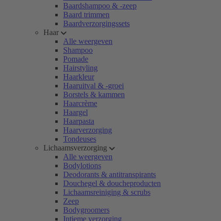
Baardshampoo & -zeep
Baard trimmen
Baardverzorgingssets
Haar
Alle weergeven
Shampoo
Pomade
Hairstyling
Haarkleur
Haaruitval & -groei
Borstels & kammen
Haarcrème
Haargel
Haarpasta
Haarverzorging
Tondeuses
Lichaamsverzorging
Alle weergeven
Bodylotions
Deodorants & antitranspirants
Douchegel & doucheproducten
Lichaamsreiniging & scrubs
Zeep
Bodygroomers
Intieme verzorging