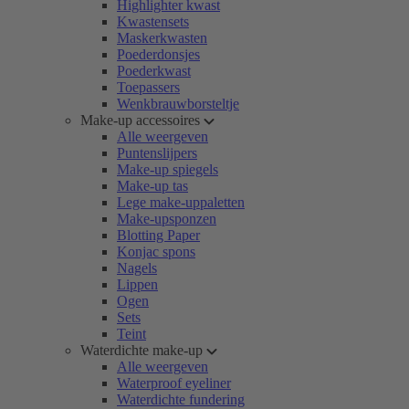
Highlighter kwast
Kwastensets
Maskerkwasten
Poederdonsjes
Poederkwast
Toepassers
Wenkbrauwborsteltje
Make-up accessoires
Alle weergeven
Puntenslijpers
Make-up spiegels
Make-up tas
Lege make-uppaletten
Make-upsponzen
Blotting Paper
Konjac spons
Nagels
Lippen
Ogen
Sets
Teint
Waterdichte make-up
Alle weergeven
Waterproof eyeliner
Waterdichte fundering