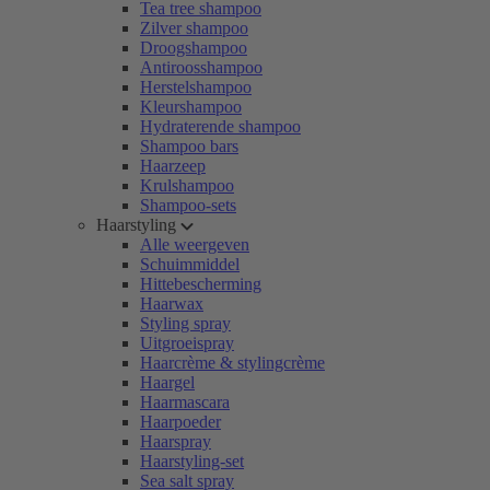
Tea tree shampoo
Zilver shampoo
Droogshampoo
Antiroosshampoo
Herstelshampoo
Kleurshampoo
Hydraterende shampoo
Shampoo bars
Haarzeep
Krulshampoo
Shampoo-sets
Haarstyling
Alle weergeven
Schuimmiddel
Hittebescherming
Haarwax
Styling spray
Uitgroeispray
Haarcrème & stylingcrème
Haargel
Haarmascara
Haarpoeder
Haarspray
Haarstyling-set
Sea salt spray