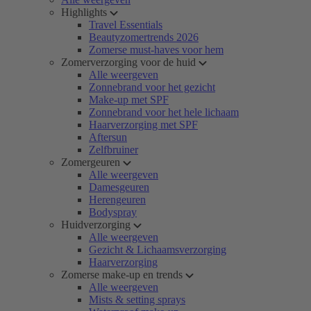
Highlights
Travel Essentials
Beautyzomertrends 2026
Zomerse must-haves voor hem
Zomerverzorging voor de huid
Alle weergeven
Zonnebrand voor het gezicht
Make-up met SPF
Zonnebrand voor het hele lichaam
Haarverzorging met SPF
Aftersun
Zelfbruiner
Zomergeuren
Alle weergeven
Damesgeuren
Herengeuren
Bodyspray
Huidverzorging
Alle weergeven
Gezicht & Lichaamsverzorging
Haarverzorging
Zomerse make-up en trends
Alle weergeven
Mists & setting sprays