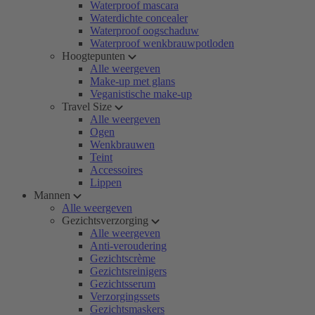
Waterproof mascara
Waterdichte concealer
Waterproof oogschaduw
Waterproof wenkbrauwpotloden
Hoogtepunten
Alle weergeven
Make-up met glans
Veganistische make-up
Travel Size
Alle weergeven
Ogen
Wenkbrauwen
Teint
Accessoires
Lippen
Mannen
Alle weergeven
Gezichtsverzorging
Alle weergeven
Anti-veroudering
Gezichtscrème
Gezichtsreinigers
Gezichtsserum
Verzorgingssets
Gezichtsmaskers