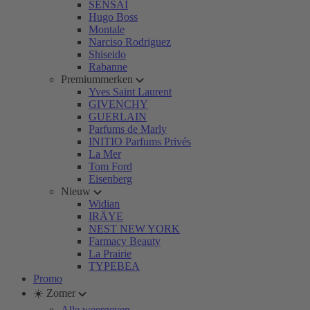
SENSAI
Hugo Boss
Montale
Narciso Rodriguez
Shiseido
Rabanne
Premiummerken
Yves Saint Laurent
GIVENCHY
GUERLAIN
Parfums de Marly
INITIO Parfums Privés
La Mer
Tom Ford
Eisenberg
Nieuw
Widian
IRÄYE
NEST NEW YORK
Farmacy Beauty
La Prairie
TYPEBEA
Promo
☀️ Zomer
Alle weergeven