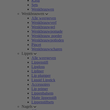
Kajal
Sets
Wenkbrauwen
Wenkbrauwen
Alle weergeven
Wenkbrauwverf
Wenkbrauwgel
Wenkbrauwpomade
Wenkbrauw poeder
Wenkbrauwpotloden
Pincet
Wenkbrauwscharen
Lippen
Alle weergeven
Lippenstift
Lipgloss
Lipliner
Lip plumper
Liquid Lipstick
Accessoires
Lip primer
Lippenbalsem
Matte lippenstift
Lippenstiftsets
Nagels