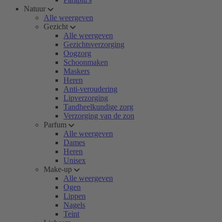
Natuur
Alle weergeven
Gezicht
Alle weergeven
Gezichtsverzorging
Oogzorg
Schoonmaken
Maskers
Heren
Anti-veroudering
Lipverzorging
Tandheelkundige zorg
Verzorging van de zon
Parfum
Alle weergeven
Dames
Heren
Unisex
Make-up
Alle weergeven
Ogen
Lippen
Nagels
Teint