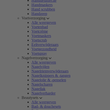
Handdesinfectie
Handmaskers
Hand scrubben
Handzeep
Voetverzorging
Alle weergeven
Voetenbad
Voetcrème
Voetmaskers
Voetscrub
Eeltverwijderaars
Voetgezondheid
Voetspray
Nagelverzorging
Alle weergeven
Nagelvijlen
Nagelriemverwijderaars
Nagelknippers & -tangen
Nagelolie & -penselen
Nagelscharen
Nagellak
Nagelverharder
Beautysets
Alle weergeven
Bad- & douchesets