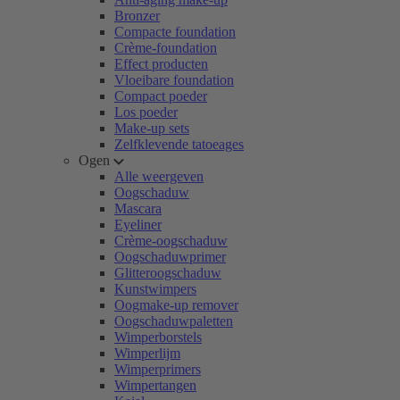
Bronzer
Compacte foundation
Crème-foundation
Effect producten
Vloeibare foundation
Compact poeder
Los poeder
Make-up sets
Zelfklevende tatoeages
Ogen
Alle weergeven
Oogschaduw
Mascara
Eyeliner
Crème-oogschaduw
Oogschaduwprimer
Glitteroogschaduw
Kunstwimpers
Oogmake-up remover
Oogschaduwpaletten
Wimperborstels
Wimperlijm
Wimperprimers
Wimpertangen