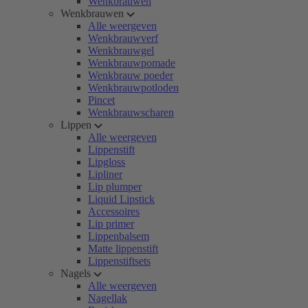
Wenkbrauwen
Wenkbrauwen
Alle weergeven
Wenkbrauwverf
Wenkbrauwgel
Wenkbrauwpomade
Wenkbrauw poeder
Wenkbrauwpotloden
Pincet
Wenkbrauwscharen
Lippen
Alle weergeven
Lippenstift
Lipgloss
Lipliner
Lip plumper
Liquid Lipstick
Accessoires
Lip primer
Lippenbalsem
Matte lippenstift
Lippenstiftsets
Nagels
Alle weergeven
Nagellak