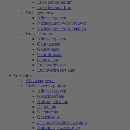
Luxe damesparfum
Luxe herenparfum
Nichegeuren
Alle weergeven
Nichegeuren voor vrouwen
Nichegeuren voor mannen
Huisparfum
Alle weergeven
Geurkaarsen
Geurstokjes
Geurdiffusers
Geurstenen
Luchtverfrissers
Luchtverfrissers auto
Gezicht
Alle weergeven
Gezichtsverzorging
Alle weergeven
Gezichtscrème
Antirimpelcrème
Dagcrème
Nachtcrème
Gezichtsolie
24-uurs gezichtsverzorging
Anti-puistjesverzorging