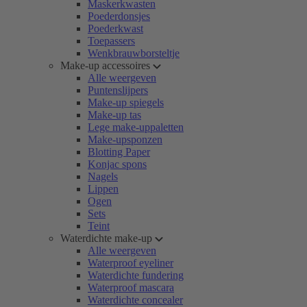
Maskerkwasten
Poederdonsjes
Poederkwast
Toepassers
Wenkbrauwborsteltje
Make-up accessoires
Alle weergeven
Puntenslijpers
Make-up spiegels
Make-up tas
Lege make-uppaletten
Make-upsponzen
Blotting Paper
Konjac spons
Nagels
Lippen
Ogen
Sets
Teint
Waterdichte make-up
Alle weergeven
Waterproof eyeliner
Waterdichte fundering
Waterproof mascara
Waterdichte concealer