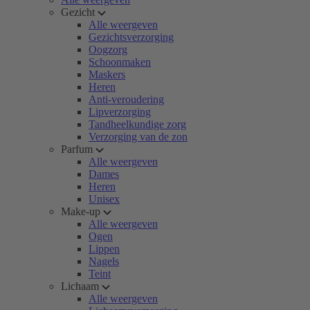
Gezicht
Alle weergeven
Gezichtsverzorging
Oogzorg
Schoonmaken
Maskers
Heren
Anti-veroudering
Lipverzorging
Tandheelkundige zorg
Verzorging van de zon
Parfum
Alle weergeven
Dames
Heren
Unisex
Make-up
Alle weergeven
Ogen
Lippen
Nagels
Teint
Lichaam
Alle weergeven