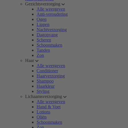
Gezichtsverzorging
Alle weergeven
Anti-veroudering
Ogen
Lippen
Nachtverzorging
Dagopvang
Scheren
Schoonmaken
Tanden
Zon
Haar
Alle weergeven
Conditioner
Haarverzorging
Shampoo
Haarkleur
Styling
Lichaamsverzorging
Alle weergeven
Hand & Voet
Lotions
Oliën
Schoonmaken
Zon