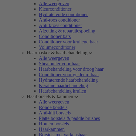
Alle weergeven
Kleurconditioner
Hydraterende conditioner
Anti-roos conditioner
Anti-kroes conditioner
Afzetting & reparatiespoeling
Conditioner bars
Conditioner voor krullend haar
Volumeconditioner
Haarmasker & haarbehandeling
Alle weergeven
Shea butter voor haar
Haarbehandeling voor droog haar
Conditioner voor gekleurd haar
Hydraterende haarbehandeling
Keratine haarbehandeling
Haarbehandeling krullen
Haarborstels & kammen
Alle weergeven
Ronde borstels
Anti-klit borstels
Platte borstels & paddle brushes
Houten borstels
Haarkammen
Borstels met varkenshaar