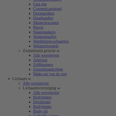
Gua sha
Cosmeticaspiegel
Dermarollers
Haarbanden
Maskerkwasten
Pincet
Slaapmaskers
Wattenstaafjes
Wenkbrauwschaartjes
Wimperborstels
Zonnebrand gezicht
Alle weergeven
Aftersun
Zelfbruiners
Zonnebrandcrème
Make-up van de zon
Lichaam
Alle weergeven
Lichaamsverzorging
Alle weergeven
Bodylotion
Deodorant
Bodybutter
Body oil
Cellulitis creme