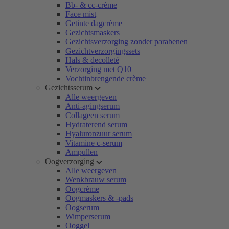
Bb- & cc-crème
Face mist
Getinte dagcrème
Gezichtsmaskers
Gezichtsverzorging zonder parabenen
Gezichtverzorgingssets
Hals & decolleté
Verzorging met Q10
Vochtinbrengende crème
Gezichtsserum
Alle weergeven
Anti-agingserum
Collageen serum
Hydraterend serum
Hyaluronzuur serum
Vitamine c-serum
Ampullen
Oogverzorging
Alle weergeven
Wenkbrauw serum
Oogcrème
Oogmaskers & -pads
Oogserum
Wimperserum
Ooggel