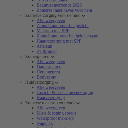
Beautyzomertrends 2026
Zomerse must-haves voor hem
Zomerverzorging voor de huid
Alle weergeven
Zonnebrand voor het gezicht
Make-up met SPF
Zonnebrand voor het hele lichaam
Haarverzorging met SPF
Aftersun
Zelfbruiner
Zomergeuren
Alle weergeven
Damesgeuren
Herengeuren
Bodyspray
Huidverzorging
Alle weergeven
Gezicht & Lichaamsverzorging
Haarverzorging
Zomerse make-up en trends
Alle weergeven
Mists & setting sprays
Waterproof make-up
Nagellak