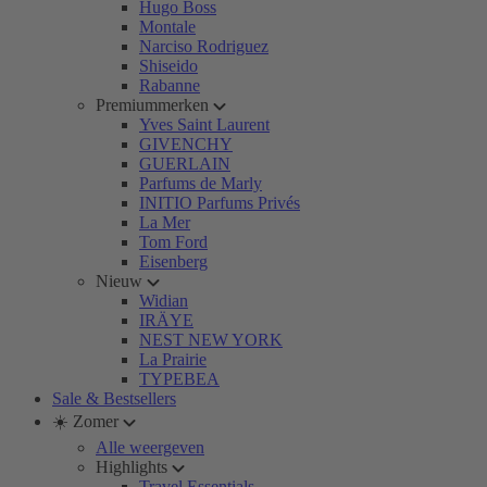
Hugo Boss
Montale
Narciso Rodriguez
Shiseido
Rabanne
Premiummerken
Yves Saint Laurent
GIVENCHY
GUERLAIN
Parfums de Marly
INITIO Parfums Privés
La Mer
Tom Ford
Eisenberg
Nieuw
Widian
IRÄYE
NEST NEW YORK
La Prairie
TYPEBEA
Sale & Bestsellers
☀️ Zomer
Alle weergeven
Highlights
Travel Essentials