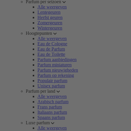
Parfum per seizoen
Alle weergeven
Lentegeuren
Herfst geuren
Zomergeuren
Wintergeuren
Hoogtepunten
Alle weergeven
Eau de Cologne
Eau de Parfum
Eau de Toilette
Parfum aanbiedingen
Parfum miniaturen
Parfum nieuwigheden
Parfum op rekening
Populair parfum
Unisex parfum
Parfum per land
Alle weergeven
Arabisch parfum
Frans parfum
Italiaans parfum
Spaans parfum
Luxe parfum
Alle weergeven