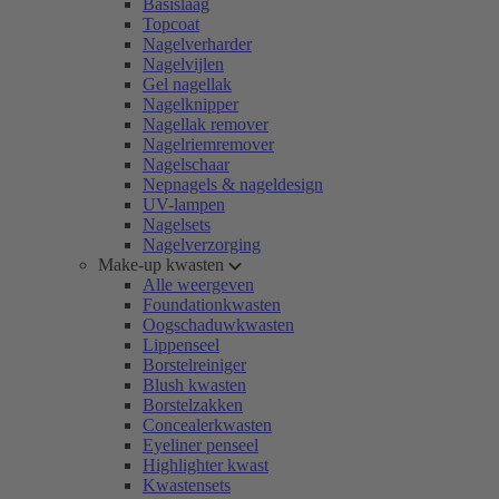
Basislaag
Topcoat
Nagelverharder
Nagelvijlen
Gel nagellak
Nagelknipper
Nagellak remover
Nagelriemremover
Nagelschaar
Nepnagels & nageldesign
UV-lampen
Nagelsets
Nagelverzorging
Make-up kwasten
Alle weergeven
Foundationkwasten
Oogschaduwkwasten
Lippenseel
Borstelreiniger
Blush kwasten
Borstelzakken
Concealerkwasten
Eyeliner penseel
Highlighter kwast
Kwastensets