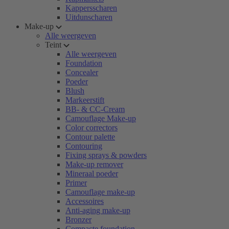
Kappersscharen
Uitdunscharen
Make-up
Alle weergeven
Teint
Alle weergeven
Foundation
Concealer
Poeder
Blush
Markeerstift
BB- & CC-Cream
Camouflage Make-up
Color correctors
Contour palette
Contouring
Fixing sprays & powders
Make-up remover
Mineraal poeder
Primer
Camouflage make-up
Accessoires
Anti-aging make-up
Bronzer
Compacte foundation