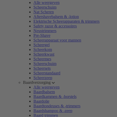
Alle weergeven
Scheerschuim
Nat Scheren
Aftershavebalsem & -lotion
Elektrische Scheerapparaten & trimmers
Safety razor & accessoires
Neustrimmers
Pre-Shave
Scheerapparaat voor mannen
Scheergel
Scheerkom
Scheerkwast
Scheermes
Scheerschuim
Scheersets
Scheerstandaard
Scheerzeep
Baardverzorging
Alle weergeven
Baardbalsem
Baardkammen & -borstels
Baardolie
Baardtondeuses & -trimmers
Baardshampoo & -zeep
Baard trimmen