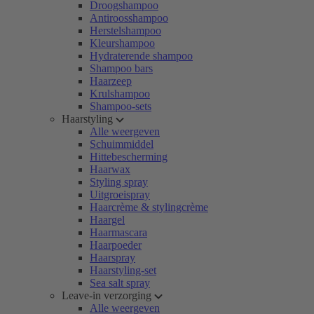
Droogshampoo
Antiroosshampoo
Herstelshampoo
Kleurshampoo
Hydraterende shampoo
Shampoo bars
Haarzeep
Krulshampoo
Shampoo-sets
Haarstyling
Alle weergeven
Schuimmiddel
Hittebescherming
Haarwax
Styling spray
Uitgroeispray
Haarcrème & stylingcrème
Haargel
Haarmascara
Haarpoeder
Haarspray
Haarstyling-set
Sea salt spray
Leave-in verzorging
Alle weergeven