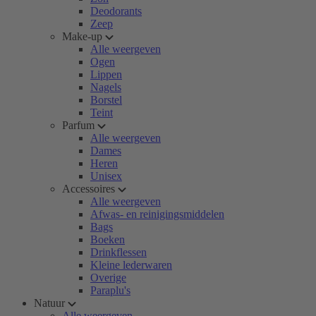
Deodorants
Zeep
Make-up
Alle weergeven
Ogen
Lippen
Nagels
Borstel
Teint
Parfum
Alle weergeven
Dames
Heren
Unisex
Accessoires
Alle weergeven
Afwas- en reinigingsmiddelen
Bags
Boeken
Drinkflessen
Kleine lederwaren
Overige
Paraplu's
Natuur
Alle weergeven