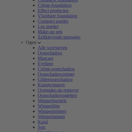
Crème-foundation
Effect producten
Vloeibare foundation
Compact poeder
Los poeder
Make-up sets
Zelfklevende tatoeages
Ogen
Alle weergeven
Oogschaduw
Mascara
Eyeliner
Crème-oogschaduw
Oogschaduwprimer
Glitteroogschaduw
Kunstwimpers
Oogmake-up remover
Oogschaduwpaletten
Wimperborstels
Wimperlijm
Wimperprimers
Wimpertangen
Kajal
Sets