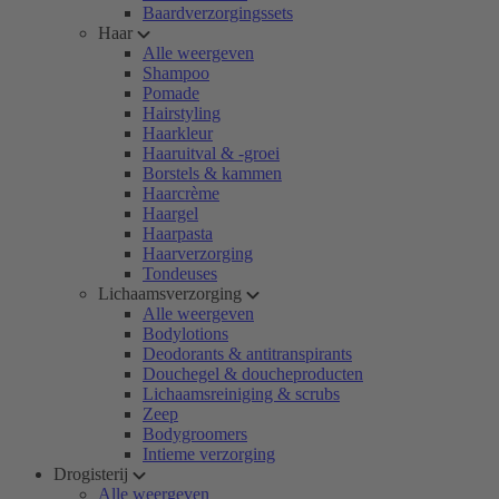
Baardverzorgingssets
Haar
Alle weergeven
Shampoo
Pomade
Hairstyling
Haarkleur
Haaruitval & -groei
Borstels & kammen
Haarcrème
Haargel
Haarpasta
Haarverzorging
Tondeuses
Lichaamsverzorging
Alle weergeven
Bodylotions
Deodorants & antitranspirants
Douchegel & doucheproducten
Lichaamsreiniging & scrubs
Zeep
Bodygroomers
Intieme verzorging
Drogisterij
Alle weergeven