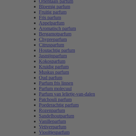
Oriëntaals parfum
Bloemig parfum
Fruitig parfum
Fris parfum
Appelparfum
Aromatisch parfum
Bergamotparfum
Chypreparfum
Citrusparfum
Houtachtig parfum
Jasmijnparfum
Kokosparfum
Kruidig parfum
Muskus parfum
Oud parfum
Parfum fris linnen
Parfum molecuul
Parfum van lelietje-van-dalen
Patchouli parfum
Poederachtig parfum
Rozenparfum
Sandelhoutparfum
Vanilleparfum
Vetiverparfum
Viooltjesparfum