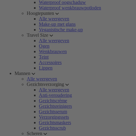
Waterproof oogschaduw
Waterproof wenkbrauwpotloden
Hoogtepunten
Alle weergeven
Make-up met glans
Veganistische make-up
Travel Size
Alle weergeven
Ogen
Wenkbrauwen
Teint
Accessoires
Lippen
Mannen
Alle weergeven
Gezichtsverzorging
Alle weergeven
Anti-veroudering
Gezichtscrème
Gezichtsreinigers
Gezichtsserum
Verzorgingssets
Gezichtsmaskers
Gezichtsscrub
Scheren