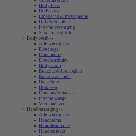
Body foam
Bodyspray
Etherische & massageolie
Hals & decolleté
Intieme verzorging
Sauna olie & infusie
Body wash
Alle weergeven
Douchegel
Doucheolie
Doucheschuim
Body scrub
Badzout & bruisballen
Badolie & -melk
Badschuim
Blokzeep
Douche- & badsets
Intieme wasgel
Vloeibare zeep
Handverzorging
Alle weergeven
Handcrème
Handdesinfectie
Handmaskers