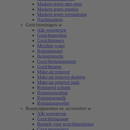
Maskers tegen mee-eters
Maskers tegen puistjes
Maskers tegen veroudering
Nachtmaskers
Gezichtsreinigers
Alle weergeven
Gezichtspeeling
Gezichtstoners
Micellair water
Reinigingsgel
Reinigingsolie
Gezichtreinigingssets
Gezichtszeep
Make-up remover
Make-up remover doekjes
Make-up remover pads
Reinigend schuim
Reinigingscrème
Reinigingsmelk
Reinigingspoeder
Beautyapparatuur en -accessoires
Alle weergeven
Gezichtsmassage
Borstels voor gezichtsreiniging
Gezichtsreinigers