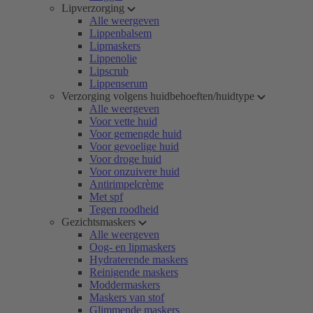
Lipverzorging
Alle weergeven
Lippenbalsem
Lipmaskers
Lippenolie
Lipscrub
Lippenserum
Verzorging volgens huidbehoeften/huidtype
Alle weergeven
Voor vette huid
Voor gemengde huid
Voor gevoelige huid
Voor droge huid
Voor onzuivere huid
Antirimpelcrème
Met spf
Tegen roodheid
Gezichtsmaskers
Alle weergeven
Oog- en lipmaskers
Hydraterende maskers
Reinigende maskers
Moddermaskers
Maskers van stof
Glimmende maskers