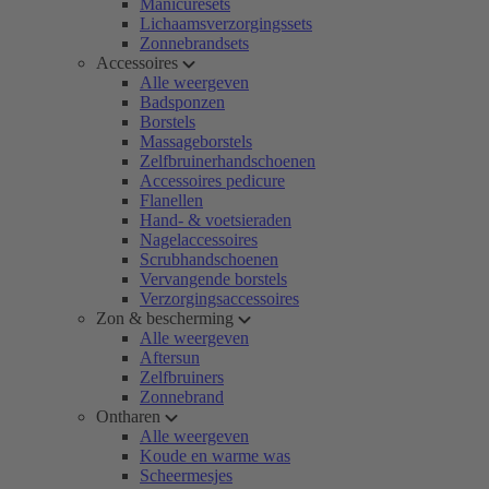
Manicuresets
Lichaamsverzorgingssets
Zonnebrandsets
Accessoires
Alle weergeven
Badsponzen
Borstels
Massageborstels
Zelfbruinerhandschoenen
Accessoires pedicure
Flanellen
Hand- & voetsieraden
Nagelaccessoires
Scrubhandschoenen
Vervangende borstels
Verzorgingsaccessoires
Zon & bescherming
Alle weergeven
Aftersun
Zelfbruiners
Zonnebrand
Ontharen
Alle weergeven
Koude en warme was
Scheermesjes