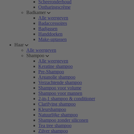
Scheeronderhoud
Ontharingscrème
Badkamer
Alle weergeven
Badaccessoires
Badjassen
Handdoeken
Make-uptassen
Haar
Alle weergeven
Shampoo
Alle weergeven
Keratine shampoo
Pre-Shampoo
Arganolie shampoo
Verzachtende shampoo
Shampoo voor volume
Shampoo voor mannen
2-in-1 shampoo & conditioner
Clarifying shampoo
Kleurshampoo
Natuurlijke shampoo
Shampoo zonder siliconen
Tea tree shampoo
Zilver shampoo