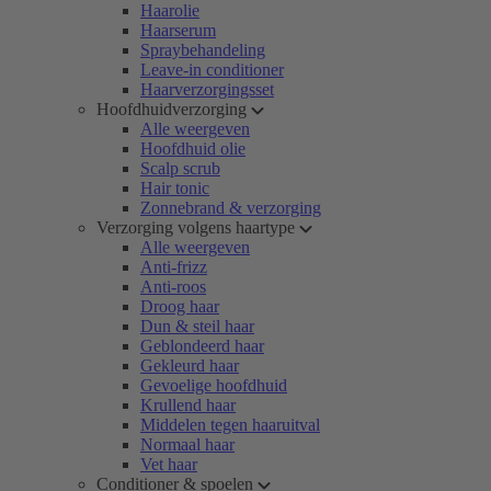
Haarolie
Haarserum
Spraybehandeling
Leave-in conditioner
Haarverzorgingsset
Hoofdhuidverzorging
Alle weergeven
Hoofdhuid olie
Scalp scrub
Hair tonic
Zonnebrand & verzorging
Verzorging volgens haartype
Alle weergeven
Anti-frizz
Anti-roos
Droog haar
Dun & steil haar
Geblondeerd haar
Gekleurd haar
Gevoelige hoofdhuid
Krullend haar
Middelen tegen haaruitval
Normaal haar
Vet haar
Conditioner & spoelen