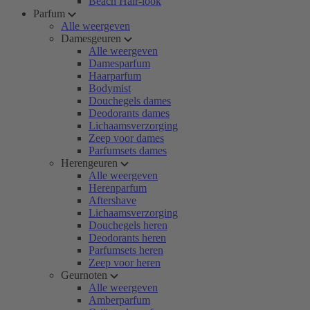
Beach Hair-look
Parfum
Alle weergeven
Damesgeuren
Alle weergeven
Damesparfum
Haarparfum
Bodymist
Douchegels dames
Deodorants dames
Lichaamsverzorging
Zeep voor dames
Parfumsets dames
Herengeuren
Alle weergeven
Herenparfum
Aftershave
Lichaamsverzorging
Douchegels heren
Deodorants heren
Parfumsets heren
Zeep voor heren
Geurnoten
Alle weergeven
Amberparfum