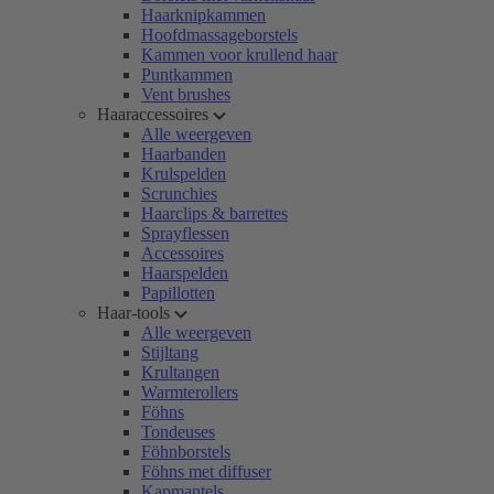
Haarknipkammen
Hoofdmassageborstels
Kammen voor krullend haar
Puntkammen
Vent brushes
Haaraccessoires
Alle weergeven
Haarbanden
Krulspelden
Scrunchies
Haarclips & barrettes
Sprayflessen
Accessoires
Haarspelden
Papillotten
Haar-tools
Alle weergeven
Stijltang
Krultangen
Warmterollers
Föhns
Tondeuses
Föhnborstels
Föhns met diffuser
Kapmantels