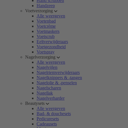
Hand scrubben
Handzeep
Voetverzorging
Alle weergeven
Voetenbad
Voetcrème
Voetmaskers
Voetscrub
Eeltverwijderaars
Voetgezondheid
Voetspray
Nagelverzorging
Alle weergeven
Nagelvijlen
Nagelriemverwijderaars
Nagelknippers & -tangen
Nagelolie & -penselen
Nagelscharen
Nagellak
Nagelverharder
Beautysets
Alle weergeven
Bad- & douchesets
Pedicuresets
Cadeausets