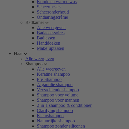
Koude en warme was
Scheermesjes
Scheeronderhoud
Ontharingscrème
Badkamer
Alle weergeven
Badaccessoires
Badjassen
Handdoeken
Make-uptassen
Haar
Alle weergeven
Shampoo
Alle weergeven
Keratine shampoo
Pre-Shampoo
Arganolie shampoo
Verzachtende shampoo
Shampoo voor volume
Shampoo voor mannen
2-in-1 shampoo & conditioner
Clarifying shampoo
Kleurshampoo
Natuurlijke shampoo
Shampoo zonder siliconen