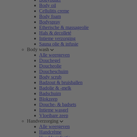
Body oil
Cellulitis creme
Body foam
Bodyspray
Etherische & massageolie
Hals & decolleté
Intieme verzorging
Sauna olie & infusie
Body wash
Alle weergeven
Douchegel
Doucheolie
Doucheschuim
Body scrub
Badzout & bruisballen
Badolie & -melk
Badschuim
Blokzeep
Douche- & badsets
Intieme wasgel
Vloeibare zeep
Handverzorging
Alle weergeven
Handcrème