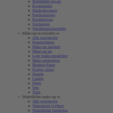
Highlighter kwast
Kwastensets
Maskerkwasten
Poederdonsjes
Poederkwast
Toepassers
Wenkbrauwborsteltje
Make-up accessoires
Alle weergeven
Puntenslijpers
Make-up spiegels
Make-up tas
Lege make-uppaletten
Make-upsponzen
Blotting Paper
Konjac spons
Nagels
Lippen
Ogen
Sets
Teint
Waterdichte make-up
Alle weergeven
Waterproof eyeliner
Waterdichte fundering