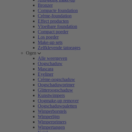
Bronzer
Compacte foundation
Crème-foundation
Effect producten
Vloeibare foundation
Compact poeder
Los poeder
Make-up sets
Zelfklevende tatoeages
Ogen
Alle weergeven
Oogschaduw
Mascara
Eyeliner
Crème-oogschaduw
Oogschaduwprimer
Glitteroogschaduw
Kunstwimpers
Oogmake-up remover
Oogschaduwpaletten
Wimperborstels
Wimperlijm
Wimperprimers
Wimpertangen