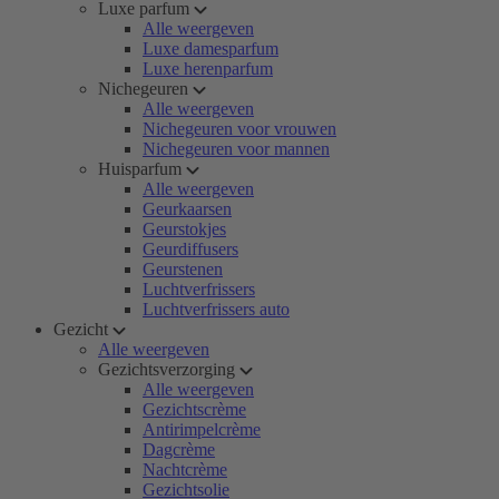
Luxe parfum
Alle weergeven
Luxe damesparfum
Luxe herenparfum
Nichegeuren
Alle weergeven
Nichegeuren voor vrouwen
Nichegeuren voor mannen
Huisparfum
Alle weergeven
Geurkaarsen
Geurstokjes
Geurdiffusers
Geurstenen
Luchtverfrissers
Luchtverfrissers auto
Gezicht
Alle weergeven
Gezichtsverzorging
Alle weergeven
Gezichtscrème
Antirimpelcrème
Dagcrème
Nachtcrème
Gezichtsolie