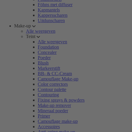
Föhns met diffuser
Kapmantels
Kappersscharen
Uitdunscharen
Make-up
Alle weergeven
Teint
Alle weergeven
Foundation
Concealer
Poeder
Blush
Markeerstift
BB- & CC-Cream
Camouflage Make-up
Color correctors
Contour palette
Contouring
Fixing sprays & powders
Make-up remover
Mineraal poeder
Primer
Camouflage make-up
Accessoires
Anti-aging make-up