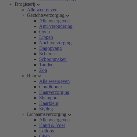
Drogisterij
Alle weergeven
Gezichtsverzorging
Alle weergeven
Anti-veroudering
Ogen
Lippen
Nachtverzorging
Dagopvang
Scheren
Schoonmaken
Tanden
Zon
Haar
Alle weergeven
Conditioner
Haarverzorging
Shampoo
Haarkleur
Styling
Lichaamsverzorging
Alle weergeven
Hand & Voet
Lotions
Oliën