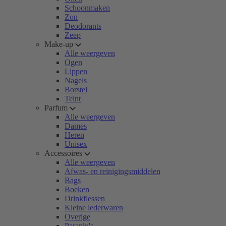
Schoonmaken
Zon
Deodorants
Zeep
Make-up
Alle weergeven
Ogen
Lippen
Nagels
Borstel
Teint
Parfum
Alle weergeven
Dames
Heren
Unisex
Accessoires
Alle weergeven
Afwas- en reinigingsmiddelen
Bags
Boeken
Drinkflessen
Kleine lederwaren
Overige
Paraplu's