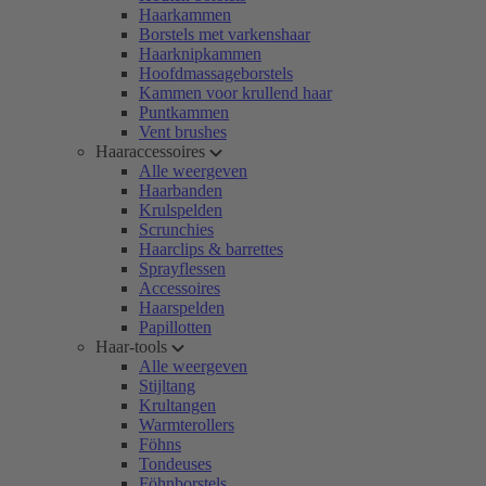
Haarkammen
Borstels met varkenshaar
Haarknipkammen
Hoofdmassageborstels
Kammen voor krullend haar
Puntkammen
Vent brushes
Haaraccessoires
Alle weergeven
Haarbanden
Krulspelden
Scrunchies
Haarclips & barrettes
Sprayflessen
Accessoires
Haarspelden
Papillotten
Haar-tools
Alle weergeven
Stijltang
Krultangen
Warmterollers
Föhns
Tondeuses
Föhnborstels