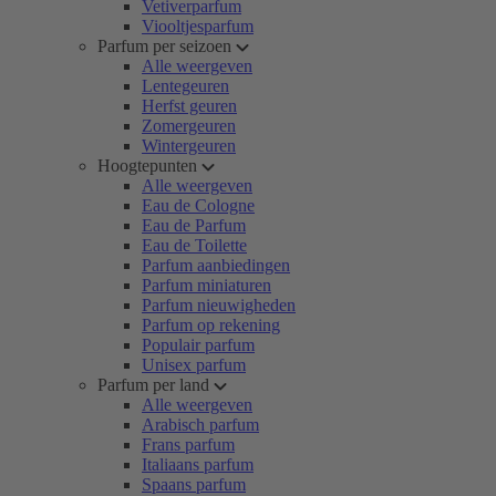
Vetiverparfum
Viooltjesparfum
Parfum per seizoen
Alle weergeven
Lentegeuren
Herfst geuren
Zomergeuren
Wintergeuren
Hoogtepunten
Alle weergeven
Eau de Cologne
Eau de Parfum
Eau de Toilette
Parfum aanbiedingen
Parfum miniaturen
Parfum nieuwigheden
Parfum op rekening
Populair parfum
Unisex parfum
Parfum per land
Alle weergeven
Arabisch parfum
Frans parfum
Italiaans parfum
Spaans parfum