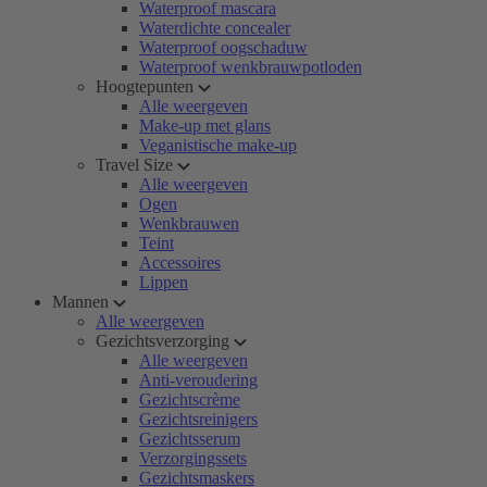
Waterproof mascara
Waterdichte concealer
Waterproof oogschaduw
Waterproof wenkbrauwpotloden
Hoogtepunten
Alle weergeven
Make-up met glans
Veganistische make-up
Travel Size
Alle weergeven
Ogen
Wenkbrauwen
Teint
Accessoires
Lippen
Mannen
Alle weergeven
Gezichtsverzorging
Alle weergeven
Anti-veroudering
Gezichtscrème
Gezichtsreinigers
Gezichtsserum
Verzorgingssets
Gezichtsmaskers