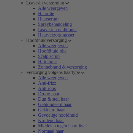
Leave-in verzorging
Alle weergeven
Haarolie
Haarserum
Spraybehandeling
Leave-in conditioner
Haarverzorgingsset
Hoofdhuidverzorging
Alle weergeven
Hoofdhuid olie
Scalp scrub
Hair tonic
Zonnebrand & verzorging
Verzorging volgens haartype
Alle weergeven
Anti-frizz
Anti-roos
Droog haar
Dun & steil haar
Geblondeerd haar
Gekleurd haar
Gevoelige hoofdhuid
Krullend haar
Middelen tegen haaruitval
Normaal haar