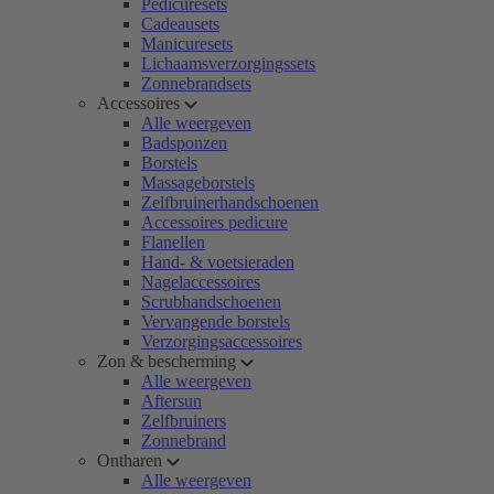
Pedicuresets
Cadeausets
Manicuresets
Lichaamsverzorgingssets
Zonnebrandsets
Accessoires
Alle weergeven
Badsponzen
Borstels
Massageborstels
Zelfbruinerhandschoenen
Accessoires pedicure
Flanellen
Hand- & voetsieraden
Nagelaccessoires
Scrubhandschoenen
Vervangende borstels
Verzorgingsaccessoires
Zon & bescherming
Alle weergeven
Aftersun
Zelfbruiners
Zonnebrand
Ontharen
Alle weergeven