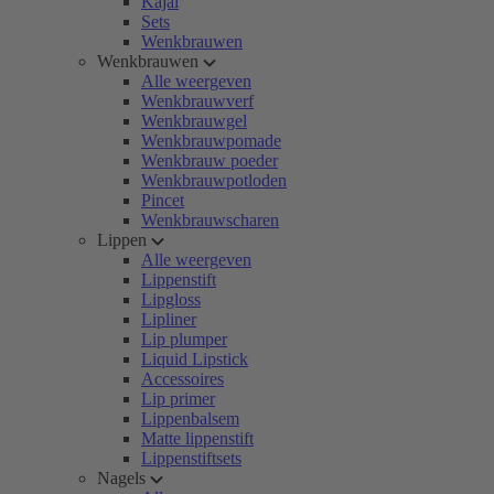
Kajal
Sets
Wenkbrauwen
Wenkbrauwen
Alle weergeven
Wenkbrauwverf
Wenkbrauwgel
Wenkbrauwpomade
Wenkbrauw poeder
Wenkbrauwpotloden
Pincet
Wenkbrauwscharen
Lippen
Alle weergeven
Lippenstift
Lipgloss
Lipliner
Lip plumper
Liquid Lipstick
Accessoires
Lip primer
Lippenbalsem
Matte lippenstift
Lippenstiftsets
Nagels