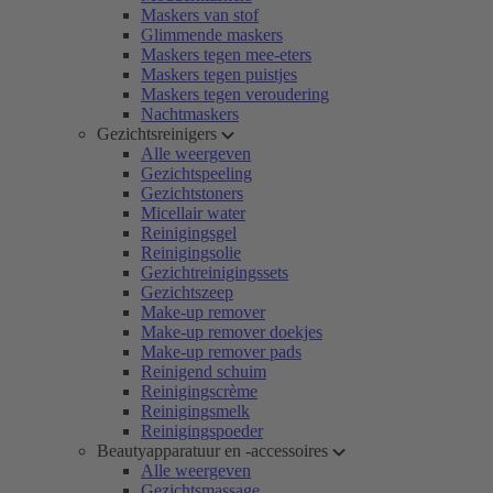
Maskers van stof
Glimmende maskers
Maskers tegen mee-eters
Maskers tegen puistjes
Maskers tegen veroudering
Nachtmaskers
Gezichtsreinigers
Alle weergeven
Gezichtspeeling
Gezichtstoners
Micellair water
Reinigingsgel
Reinigingsolie
Gezichtreinigingssets
Gezichtszeep
Make-up remover
Make-up remover doekjes
Make-up remover pads
Reinigend schuim
Reinigingscrème
Reinigingsmelk
Reinigingspoeder
Beautyapparatuur en -accessoires
Alle weergeven
Gezichtsmassage