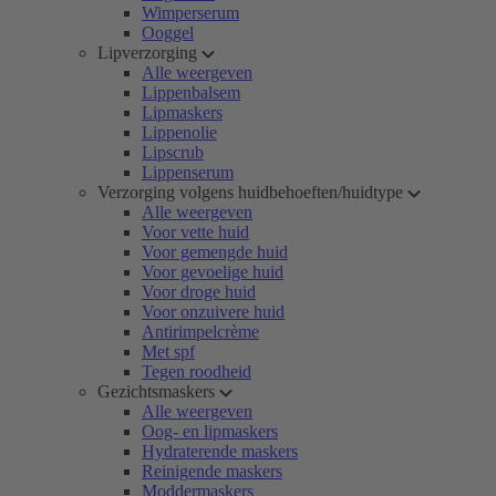
Wimperserum
Ooggel
Lipverzorging
Alle weergeven
Lippenbalsem
Lipmaskers
Lippenolie
Lipscrub
Lippenserum
Verzorging volgens huidbehoeften/huidtype
Alle weergeven
Voor vette huid
Voor gemengde huid
Voor gevoelige huid
Voor droge huid
Voor onzuivere huid
Antirimpelcrème
Met spf
Tegen roodheid
Gezichtsmaskers
Alle weergeven
Oog- en lipmaskers
Hydraterende maskers
Reinigende maskers
Moddermaskers