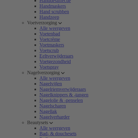
Handdesinfectie
Handmaskers
Hand scrubben
Handzeep
Voetverzorging
Alle weergeven
Voetenbad
Voetcrème
Voetmaskers
Voetscrub
Eeltverwijderaars
Voetgezondheid
Voetspray
Nagelverzorging
Alle weergeven
Nagelvijlen
Nagelriemverwijderaars
Nagelknippers & -tangen
Nagelolie & -penselen
Nagelscharen
Nagellak
Nagelverharder
Beautysets
Alle weergeven
Bad- & douchesets