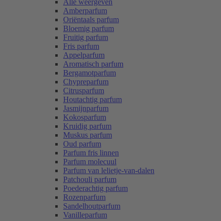
Alle weergeven
Amberparfum
Oriëntaals parfum
Bloemig parfum
Fruitig parfum
Fris parfum
Appelparfum
Aromatisch parfum
Bergamotparfum
Chypreparfum
Citrusparfum
Houtachtig parfum
Jasmijnparfum
Kokosparfum
Kruidig parfum
Muskus parfum
Oud parfum
Parfum fris linnen
Parfum molecuul
Parfum van lelietje-van-dalen
Patchouli parfum
Poederachtig parfum
Rozenparfum
Sandelhoutparfum
Vanilleparfum