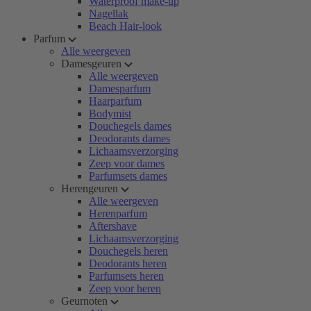
Waterproof make-up
Nagellak
Beach Hair-look
Parfum
Alle weergeven
Damesgeuren
Alle weergeven
Damesparfum
Haarparfum
Bodymist
Douchegels dames
Deodorants dames
Lichaamsverzorging
Zeep voor dames
Parfumsets dames
Herengeuren
Alle weergeven
Herenparfum
Aftershave
Lichaamsverzorging
Douchegels heren
Deodorants heren
Parfumsets heren
Zeep voor heren
Geurnoten