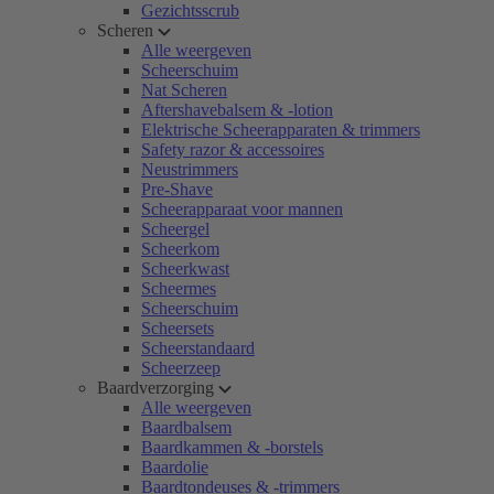
Gezichtsscrub
Scheren
Alle weergeven
Scheerschuim
Nat Scheren
Aftershavebalsem & -lotion
Elektrische Scheerapparaten & trimmers
Safety razor & accessoires
Neustrimmers
Pre-Shave
Scheerapparaat voor mannen
Scheergel
Scheerkom
Scheerkwast
Scheermes
Scheerschuim
Scheersets
Scheerstandaard
Scheerzeep
Baardverzorging
Alle weergeven
Baardbalsem
Baardkammen & -borstels
Baardolie
Baardtondeuses & -trimmers