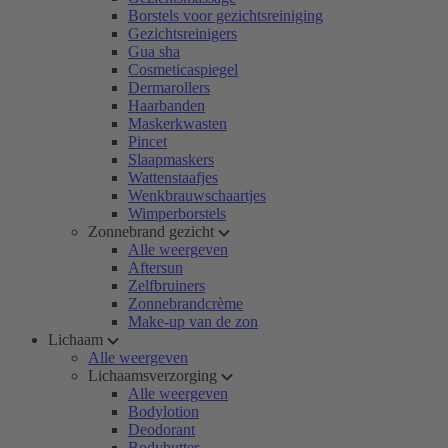
Borstels voor gezichtsreiniging
Gezichtsreinigers
Gua sha
Cosmeticaspiegel
Dermarollers
Haarbanden
Maskerkwasten
Pincet
Slaapmaskers
Wattenstaafjes
Wenkbrauwschaartjes
Wimperborstels
Zonnebrand gezicht
Alle weergeven
Aftersun
Zelfbruiners
Zonnebrandcrème
Make-up van de zon
Lichaam
Alle weergeven
Lichaamsverzorging
Alle weergeven
Bodylotion
Deodorant
Bodybutter