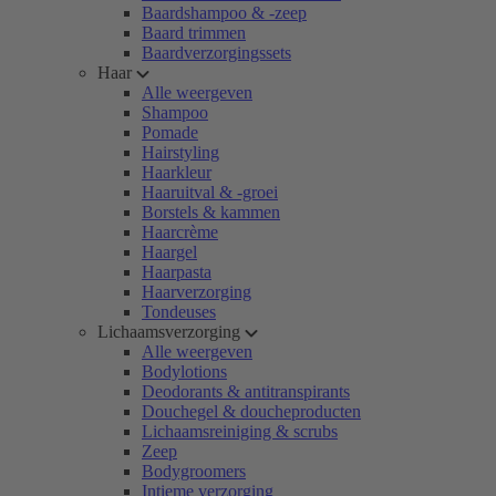
Baardshampoo & -zeep
Baard trimmen
Baardverzorgingssets
Haar
Alle weergeven
Shampoo
Pomade
Hairstyling
Haarkleur
Haaruitval & -groei
Borstels & kammen
Haarcrème
Haargel
Haarpasta
Haarverzorging
Tondeuses
Lichaamsverzorging
Alle weergeven
Bodylotions
Deodorants & antitranspirants
Douchegel & doucheproducten
Lichaamsreiniging & scrubs
Zeep
Bodygroomers
Intieme verzorging