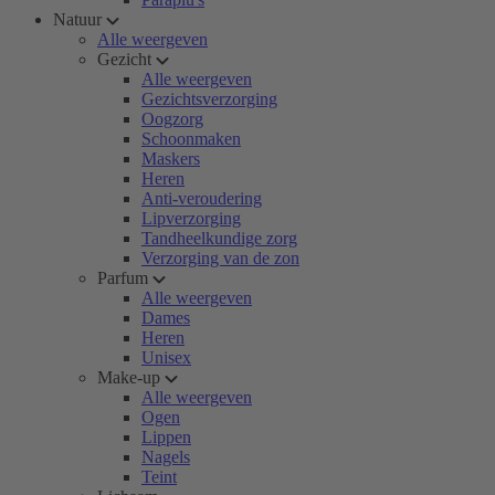
Natuur
Alle weergeven
Gezicht
Alle weergeven
Gezichtsverzorging
Oogzorg
Schoonmaken
Maskers
Heren
Anti-veroudering
Lipverzorging
Tandheelkundige zorg
Verzorging van de zon
Parfum
Alle weergeven
Dames
Heren
Unisex
Make-up
Alle weergeven
Ogen
Lippen
Nagels
Teint