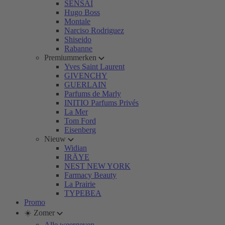
SENSAI
Hugo Boss
Montale
Narciso Rodriguez
Shiseido
Rabanne
Premiummerken
Yves Saint Laurent
GIVENCHY
GUERLAIN
Parfums de Marly
INITIO Parfums Privés
La Mer
Tom Ford
Eisenberg
Nieuw
Widian
IRÄYE
NEST NEW YORK
Farmacy Beauty
La Prairie
TYPEBEA
Promo
☀️ Zomer
Alle weergeven