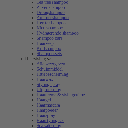
Tea tree shampoo
Zilver shampoo
Droogshampoo
Antiroosshampoo
Herstelshampoo
Kleurshampoo
Hydraterende shampoo
Shampoo bars
Haarzeep
Krulshampoo
Shampoo-sets
Haarstyling
Alle weergeven
Schuimmiddel
Hittebescherming
Haarwax
Styling spray
Uitgroeispray
Haarcrème & stylingcrème
Haargel
Haarmascara
Haarpoeder
Haarspray
Haarstyling-set
Sea salt spray