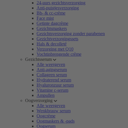
24-uurs gezichtsverzorging
Anti-puistjesverzorging
Bb- & cc-crème
Face mist
Getinte dagcrème
Gezichtsmaskers
Gezichtsverzorging zonder parabenen
Gezichtverzorgingssets
Hals & decolleté
Verzorging met Q10
Vochtinbrengende crème
Gezichtsserum
Alle weergeven
Anti-agingserum
Collageen serum
Hydraterend serum
Hyaluronzuur serum
Vitamine c-serum
Ampullen
Oogverzorging
Alle weergeven
Wenkbrauw serum
Oogcrème
Oogmaskers & -pads
Oogserum