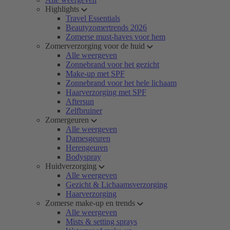
Highlights
Travel Essentials
Beautyzomertrends 2026
Zomerse must-haves voor hem
Zomerverzorging voor de huid
Alle weergeven
Zonnebrand voor het gezicht
Make-up met SPF
Zonnebrand voor het hele lichaam
Haarverzorging met SPF
Aftersun
Zelfbruiner
Zomergeuren
Alle weergeven
Damesgeuren
Herengeuren
Bodyspray
Huidverzorging
Alle weergeven
Gezicht & Lichaamsverzorging
Haarverzorging
Zomerse make-up en trends
Alle weergeven
Mists & setting sprays