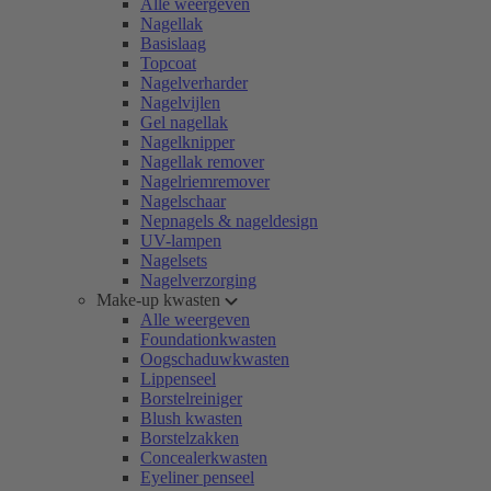
Alle weergeven
Nagellak
Basislaag
Topcoat
Nagelverharder
Nagelvijlen
Gel nagellak
Nagelknipper
Nagellak remover
Nagelriemremover
Nagelschaar
Nepnagels & nageldesign
UV-lampen
Nagelsets
Nagelverzorging
Make-up kwasten
Alle weergeven
Foundationkwasten
Oogschaduwkwasten
Lippenseel
Borstelreiniger
Blush kwasten
Borstelzakken
Concealerkwasten
Eyeliner penseel