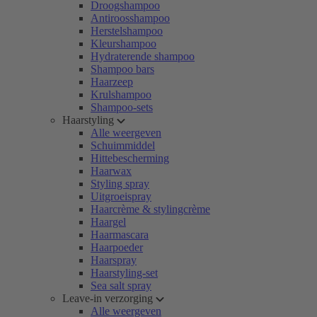
Droogshampoo
Antiroosshampoo
Herstelshampoo
Kleurshampoo
Hydraterende shampoo
Shampoo bars
Haarzeep
Krulshampoo
Shampoo-sets
Haarstyling
Alle weergeven
Schuimmiddel
Hittebescherming
Haarwax
Styling spray
Uitgroeispray
Haarcrème & stylingcrème
Haargel
Haarmascara
Haarpoeder
Haarspray
Haarstyling-set
Sea salt spray
Leave-in verzorging
Alle weergeven