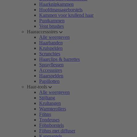
Haarknipkammen
Hoofdmassageborstels
Kammen voor krullend haar
Puntkammen
Vent brushes
Haaraccessoires
Alle weergeven
Haarbanden
Krulspelden
Scrunchies
Haarclips & barrettes
Sprayflessen
Accessoires
Haarspelden
Papillotten
Haar-tools
Alle weergeven
Stijltang
Krultangen
Warmterollers
Föhns
Tondeuses
Föhnborstels
Föhns met diffuser
Kapmantels