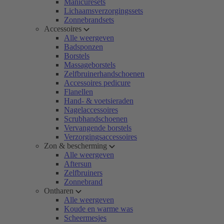
Manicuresets
Lichaamsverzorgingssets
Zonnebrandsets
Accessoires
Alle weergeven
Badsponzen
Borstels
Massageborstels
Zelfbruinerhandschoenen
Accessoires pedicure
Flanellen
Hand- & voetsieraden
Nagelaccessoires
Scrubhandschoenen
Vervangende borstels
Verzorgingsaccessoires
Zon & bescherming
Alle weergeven
Aftersun
Zelfbruiners
Zonnebrand
Ontharen
Alle weergeven
Koude en warme was
Scheermesjes