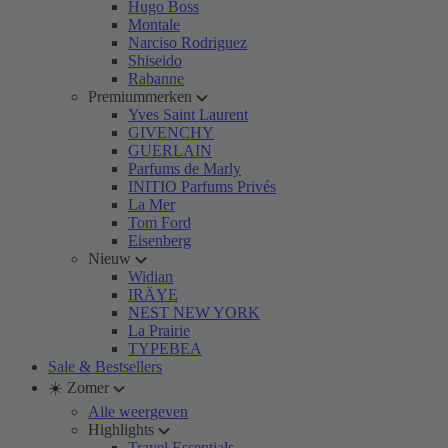
Hugo Boss
Montale
Narciso Rodriguez
Shiseido
Rabanne
Premiummerken
Yves Saint Laurent
GIVENCHY
GUERLAIN
Parfums de Marly
INITIO Parfums Privés
La Mer
Tom Ford
Eisenberg
Nieuw
Widian
IRÄYE
NEST NEW YORK
La Prairie
TYPEBEA
Sale & Bestsellers
☀️ Zomer
Alle weergeven
Highlights
Travel Essentials