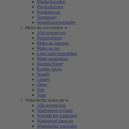
Maskerkwasten
Poederdonsjes
Poederkwast
Toepassers
Wenkbrauwborsteltje
Make-up accessoires
Alle weergeven
Puntenslijpers
Make-up spiegels
Make-up tas
Lege make-uppaletten
Make-upsponzen
Blotting Paper
Konjac spons
Nagels
Lippen
Ogen
Sets
Teint
Waterdichte make-up
Alle weergeven
Waterproof eyeliner
Waterdichte fundering
Waterproof mascara
Waterdichte concealer