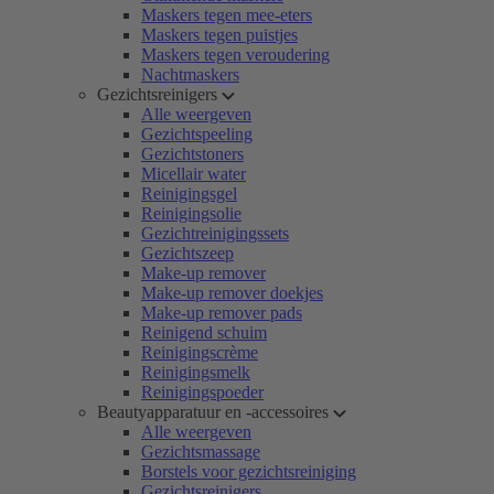
Maskers tegen mee-eters
Maskers tegen puistjes
Maskers tegen veroudering
Nachtmaskers
Gezichtsreinigers
Alle weergeven
Gezichtspeeling
Gezichtstoners
Micellair water
Reinigingsgel
Reinigingsolie
Gezichtreinigingssets
Gezichtszeep
Make-up remover
Make-up remover doekjes
Make-up remover pads
Reinigend schuim
Reinigingscrème
Reinigingsmelk
Reinigingspoeder
Beautyapparatuur en -accessoires
Alle weergeven
Gezichtsmassage
Borstels voor gezichtsreiniging
Gezichtsreinigers