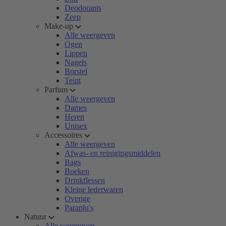
Deodorants
Zeep
Make-up
Alle weergeven
Ogen
Lippen
Nagels
Borstel
Teint
Parfum
Alle weergeven
Dames
Heren
Unisex
Accessoires
Alle weergeven
Afwas- en reinigingsmiddelen
Bags
Boeken
Drinkflessen
Kleine lederwaren
Overige
Paraplu's
Natuur
Alle weergeven