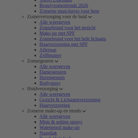
Beautyzomertrends 2026
Zomerse must-haves voor hem
Zomerverzorging voor de huid
Alle weergeven
Zonnebrand voor het gezicht
Make-up met SPF
Zonnebrand voor het hele lichaam
Haarverzorging met SPF
Aftersun
Zelfbruiner
Zomergeuren
Alle weergeven
Damesgeuren
Herengeuren
Bodyspray
Huidverzorging
Alle weergeven
Gezicht & Lichaamsverzorging
Haarverzorging
Zomerse make-up en trends
Alle weergeven
Mists & setting sprays
Waterproof make-up
Nagellak