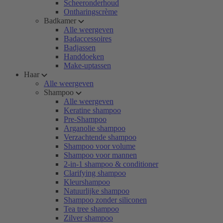
Scheeronderhoud
Ontharingscrème
Badkamer
Alle weergeven
Badaccessoires
Badjassen
Handdoeken
Make-uptassen
Haar
Alle weergeven
Shampoo
Alle weergeven
Keratine shampoo
Pre-Shampoo
Arganolie shampoo
Verzachtende shampoo
Shampoo voor volume
Shampoo voor mannen
2-in-1 shampoo & conditioner
Clarifying shampoo
Kleurshampoo
Natuurlijke shampoo
Shampoo zonder siliconen
Tea tree shampoo
Zilver shampoo