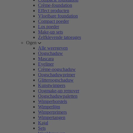
Crème-foundation
Effect producten
Vloeibare foundation
Compact poeder
Los poeder
Make-up sets
Zelfklevende tatoeages
Ogen
Alle weergeven
Oogschaduw
Mascara
Eyeliner
Crème-oogschaduw
Oogschaduwprimer
Glitteroogschaduw
Kunstwimpers
Oogmake-up remover
Oogschaduwpaletten
Wimperborstels
Wimperlijm
Wimperprimers
Wimpertangen
Kajal
Sets