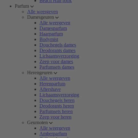
Beach Hair-look
Parfum
Alle weergeven
Damesgeuren
Alle weergeven
Damesparfum
Haarparfum
Bodymist
Douchegels dames
Deodorants dames
Lichaamsverzorging
Zeep voor dames
Parfumsets dames
Herengeuren
Alle weergeven
Herenparfum
Aftershave
Lichaamsverzorging
Douchegels heren
Deodorants heren
Parfumsets heren
Zeep voor heren
Geurnoten
Alle weergeven
Amberparfum