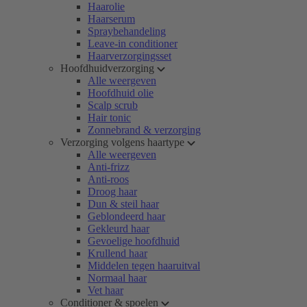
Haarolie
Haarserum
Spraybehandeling
Leave-in conditioner
Haarverzorgingsset
Hoofdhuidverzorging
Alle weergeven
Hoofdhuid olie
Scalp scrub
Hair tonic
Zonnebrand & verzorging
Verzorging volgens haartype
Alle weergeven
Anti-frizz
Anti-roos
Droog haar
Dun & steil haar
Geblondeerd haar
Gekleurd haar
Gevoelige hoofdhuid
Krullend haar
Middelen tegen haaruitval
Normaal haar
Vet haar
Conditioner & spoelen