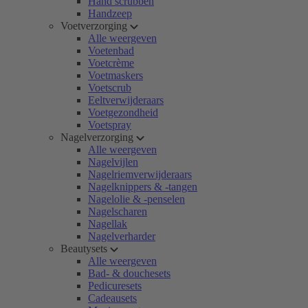
Hand scrubben
Handzeep
Voetverzorging
Alle weergeven
Voetenbad
Voetcrème
Voetmaskers
Voetscrub
Eeltverwijderaars
Voetgezondheid
Voetspray
Nagelverzorging
Alle weergeven
Nagelvijlen
Nagelriemverwijderaars
Nagelknippers & -tangen
Nagelolie & -penselen
Nagelscharen
Nagellak
Nagelverharder
Beautysets
Alle weergeven
Bad- & douchesets
Pedicuresets
Cadeausets