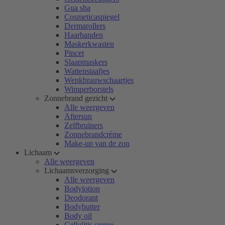
Gua sha
Cosmeticaspiegel
Dermarollers
Haarbanden
Maskerkwasten
Pincet
Slaapmaskers
Wattenstaafjes
Wenkbrauwschaartjes
Wimperborstels
Zonnebrand gezicht
Alle weergeven
Aftersun
Zelfbruiners
Zonnebrandcrème
Make-up van de zon
Lichaam
Alle weergeven
Lichaamsverzorging
Alle weergeven
Bodylotion
Deodorant
Bodybutter
Body oil
Cellulitis creme