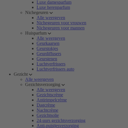
Luxe damesparfum
Luxe herenparfum
Nichegeuren
Alle weergeven
Nichegeuren voor vrouwen
Nichegeuren voor mannen
Huisparfum
Alle weergeven
Geurkaarsen
Geurstokjes
Geurdiffusers
Geurstenen
Luchtverfrissers
Luchtverfrissers auto
Gezicht
Alle weergeven
Gezichtsverzorging
Alle weergeven
Gezichtscrème
Antirimpelcrème
Dagcrème
Nachtcrème
Gezichtsolie
24-uurs gezichtsverzorging
Anti-puistjesverzorging