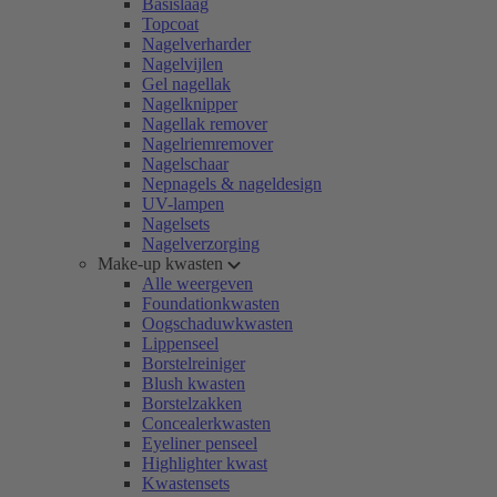
Basislaag
Topcoat
Nagelverharder
Nagelvijlen
Gel nagellak
Nagelknipper
Nagellak remover
Nagelriemremover
Nagelschaar
Nepnagels & nageldesign
UV-lampen
Nagelsets
Nagelverzorging
Make-up kwasten
Alle weergeven
Foundationkwasten
Oogschaduwkwasten
Lippenseel
Borstelreiniger
Blush kwasten
Borstelzakken
Concealerkwasten
Eyeliner penseel
Highlighter kwast
Kwastensets