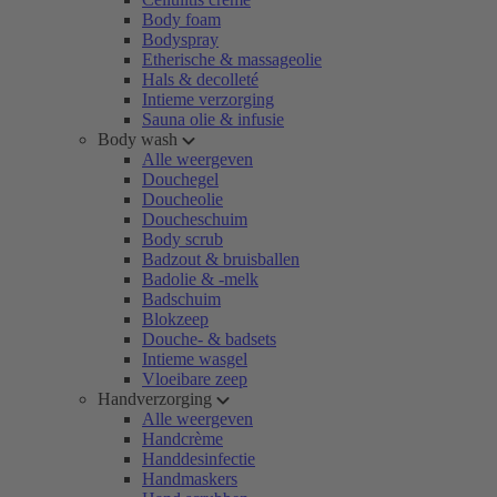
Body foam
Bodyspray
Etherische & massageolie
Hals & decolleté
Intieme verzorging
Sauna olie & infusie
Body wash
Alle weergeven
Douchegel
Doucheolie
Doucheschuim
Body scrub
Badzout & bruisballen
Badolie & -melk
Badschuim
Blokzeep
Douche- & badsets
Intieme wasgel
Vloeibare zeep
Handverzorging
Alle weergeven
Handcrème
Handdesinfectie
Handmaskers