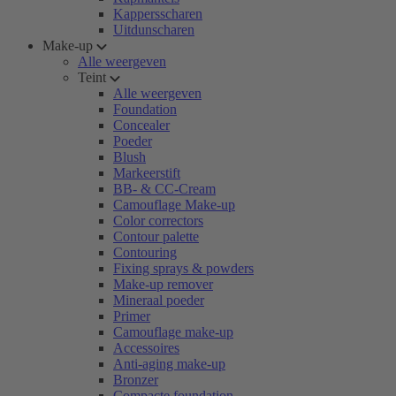
Kappersscharen
Uitdunscharen
Make-up
Alle weergeven
Teint
Alle weergeven
Foundation
Concealer
Poeder
Blush
Markeerstift
BB- & CC-Cream
Camouflage Make-up
Color correctors
Contour palette
Contouring
Fixing sprays & powders
Make-up remover
Mineraal poeder
Primer
Camouflage make-up
Accessoires
Anti-aging make-up
Bronzer
Compacte foundation