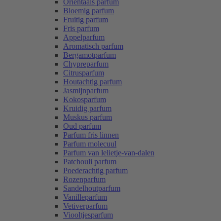
Oriëntaals parfum
Bloemig parfum
Fruitig parfum
Fris parfum
Appelparfum
Aromatisch parfum
Bergamotparfum
Chypreparfum
Citrusparfum
Houtachtig parfum
Jasmijnparfum
Kokosparfum
Kruidig parfum
Muskus parfum
Oud parfum
Parfum fris linnen
Parfum molecuul
Parfum van lelietje-van-dalen
Patchouli parfum
Poederachtig parfum
Rozenparfum
Sandelhoutparfum
Vanilleparfum
Vetiverparfum
Viooltjesparfum