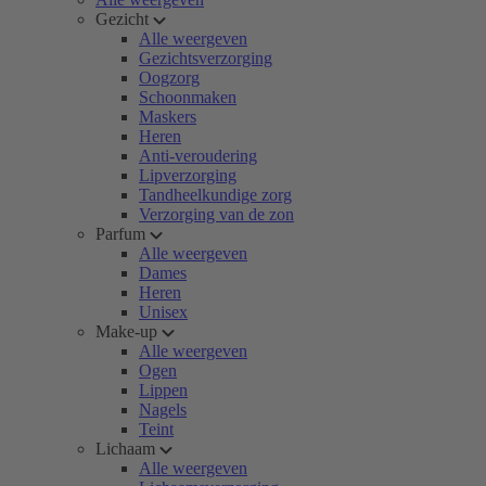
Gezicht
Alle weergeven
Gezichtsverzorging
Oogzorg
Schoonmaken
Maskers
Heren
Anti-veroudering
Lipverzorging
Tandheelkundige zorg
Verzorging van de zon
Parfum
Alle weergeven
Dames
Heren
Unisex
Make-up
Alle weergeven
Ogen
Lippen
Nagels
Teint
Lichaam
Alle weergeven