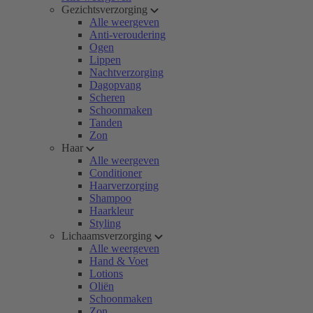
Gezichtsverzorging
Alle weergeven
Anti-veroudering
Ogen
Lippen
Nachtverzorging
Dagopvang
Scheren
Schoonmaken
Tanden
Zon
Haar
Alle weergeven
Conditioner
Haarverzorging
Shampoo
Haarkleur
Styling
Lichaamsverzorging
Alle weergeven
Hand & Voet
Lotions
Oliën
Schoonmaken
Zon