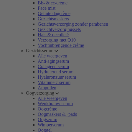
Bb- & cc-crème
Face mist
Getinte dagcrème
Gezichtsmaskers
Gezichtsverzorging zonder parabenen
Gezichtverzorgingssets
Hals & decolleté
Verzorging met Q10
Vochtinbrengende crème
Gezichtsserum
Alle weergeven
Anti-agingserum
Collageen serum
Hydraterend serum
Hyaluronzuur serum
Vitamine c-serum
Ampullen
Oogverzorging
Alle weergeven
Wenkbrauw serum
Oogcrème
Oogmaskers & -pads
Oogserum
Wimperserum
Ooggel