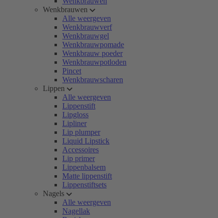
Wenkbrauwen
Wenkbrauwen
Alle weergeven
Wenkbrauwverf
Wenkbrauwgel
Wenkbrauwpomade
Wenkbrauw poeder
Wenkbrauwpotloden
Pincet
Wenkbrauwscharen
Lippen
Alle weergeven
Lippenstift
Lipgloss
Lipliner
Lip plumper
Liquid Lipstick
Accessoires
Lip primer
Lippenbalsem
Matte lippenstift
Lippenstiftsets
Nagels
Alle weergeven
Nagellak