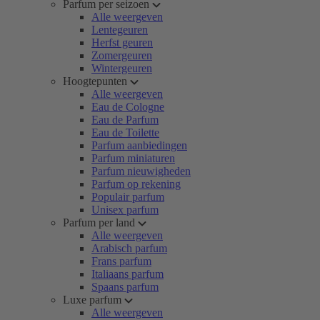
Parfum per seizoen
Alle weergeven
Lentegeuren
Herfst geuren
Zomergeuren
Wintergeuren
Hoogtepunten
Alle weergeven
Eau de Cologne
Eau de Parfum
Eau de Toilette
Parfum aanbiedingen
Parfum miniaturen
Parfum nieuwigheden
Parfum op rekening
Populair parfum
Unisex parfum
Parfum per land
Alle weergeven
Arabisch parfum
Frans parfum
Italiaans parfum
Spaans parfum
Luxe parfum
Alle weergeven