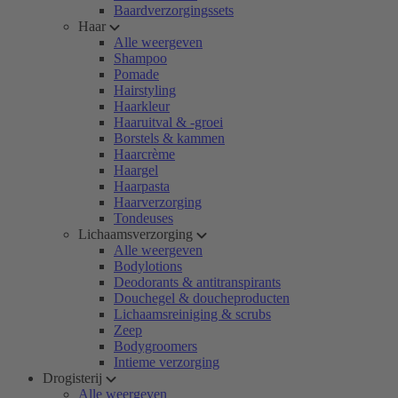
Baardverzorgingssets
Haar
Alle weergeven
Shampoo
Pomade
Hairstyling
Haarkleur
Haaruitval & -groei
Borstels & kammen
Haarcrème
Haargel
Haarpasta
Haarverzorging
Tondeuses
Lichaamsverzorging
Alle weergeven
Bodylotions
Deodorants & antitranspirants
Douchegel & doucheproducten
Lichaamsreiniging & scrubs
Zeep
Bodygroomers
Intieme verzorging
Drogisterij
Alle weergeven