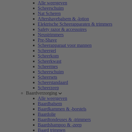
Alle weergeven
Scheerschuim
Nat Scheren
Aftershavebalsem & -lotion
Elektrische Scheerapparaten & trimmers
Safety razor & accessoires
Neustrimmers
Pre-Shave
Scheerapparaat voor mannen
Scheergel
Scheerkom
Scheerkwast
Scheermes
Scheerschuim
Scheersets
Scheerstandaard
Scheerzeep
Baardverzorging
Alle weergeven
Baardbalsem
Baardkammen & -borstels
Baardolie
Baardtondeuses & -trimmers
Baardshampoo & -zeep
Baard trimmen