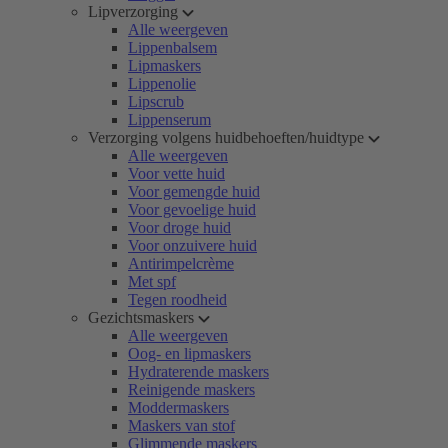
Lipverzorging
Alle weergeven
Lippenbalsem
Lipmaskers
Lippenolie
Lipscrub
Lippenserum
Verzorging volgens huidbehoeften/huidtype
Alle weergeven
Voor vette huid
Voor gemengde huid
Voor gevoelige huid
Voor droge huid
Voor onzuivere huid
Antirimpelcrème
Met spf
Tegen roodheid
Gezichtsmaskers
Alle weergeven
Oog- en lipmaskers
Hydraterende maskers
Reinigende maskers
Moddermaskers
Maskers van stof
Glimmende maskers