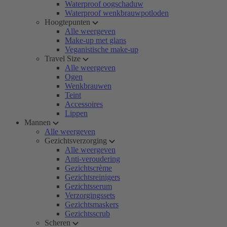
Waterproof oogschaduw
Waterproof wenkbrauwpotloden
Hoogtepunten
Alle weergeven
Make-up met glans
Veganistische make-up
Travel Size
Alle weergeven
Ogen
Wenkbrauwen
Teint
Accessoires
Lippen
Mannen
Alle weergeven
Gezichtsverzorging
Alle weergeven
Anti-veroudering
Gezichtscrème
Gezichtsreinigers
Gezichtsserum
Verzorgingssets
Gezichtsmaskers
Gezichtsscrub
Scheren