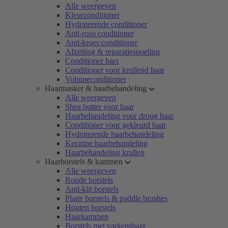
Alle weergeven
Kleurconditioner
Hydraterende conditioner
Anti-roos conditioner
Anti-kroes conditioner
Afzetting & reparatiespoeling
Conditioner bars
Conditioner voor krullend haar
Volumeconditioner
Haarmasker & haarbehandeling
Alle weergeven
Shea butter voor haar
Haarbehandeling voor droog haar
Conditioner voor gekleurd haar
Hydraterende haarbehandeling
Keratine haarbehandeling
Haarbehandeling krullen
Haarborstels & kammen
Alle weergeven
Ronde borstels
Anti-klit borstels
Platte borstels & paddle brushes
Houten borstels
Haarkammen
Borstels met varkenshaar