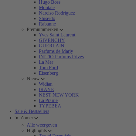
Hugo Boss
Montale
Narciso Rodriguez
Shiseido
Rabanne
Premiummerken
Yves Saint Laurent
GIVENCHY
GUERLAIN
Parfums de Marly
INITIO Parfums Privés
La Mer
Tom Ford
Eisenberg
Nieuw
Widian
IRÄYE
NEST NEW YORK
La Prairie
TYPEBEA
Sale & Bestsellers
☀️ Zomer
Alle weergeven
Highlights
Travel Essentials