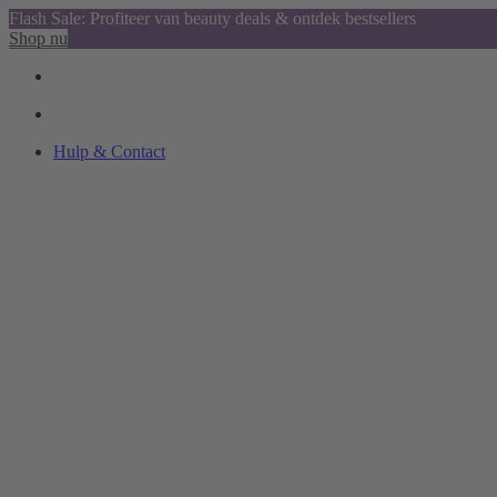
Flash Sale: Profiteer van beauty deals & ontdek bestsellers
Shop nu
Hulp & Contact